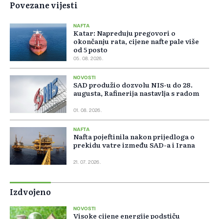
Povezane vijesti
NAFTA
Katar: Napreduju pregovori o
okončanju rata, cijene nafte pale više
od 5 posto
05. 08. 2026.
NOVOSTI
SAD produžio dozvolu NIS-u do 28.
augusta, Rafinerija nastavlja s radom
01. 08. 2026.
NAFTA
Nafta pojeftinila nakon prijedloga o
prekidu vatre između SAD-a i Irana
21. 07. 2026.
Izdvojeno
NOVOSTI
Visoke cijene energije podstiču