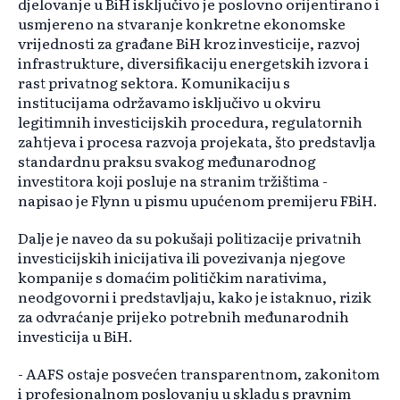
djelovanje u BiH isključivo je poslovno orijentirano i
usmjereno na stvaranje konkretne ekonomske
vrijednosti za građane BiH kroz investicije, razvoj
infrastrukture, diversifikaciju energetskih izvora i
rast privatnog sektora. Komunikaciju s
institucijama održavamo isključivo u okviru
legitimnih investicijskih procedura, regulatornih
zahtjeva i procesa razvoja projekata, što predstavlja
standardnu praksu svakog međunarodnog
investitora koji posluje na stranim tržištima -
napisao je Flynn u pismu upućenom premijeru FBiH.
Dalje je naveo da su pokušaji politizacije privatnih
investicijskih inicijativa ili povezivanja njegove
kompanije s domaćim političkim narativima,
neodgovorni i predstavljaju, kako je istaknuo, rizik
za odvraćanje prijeko potrebnih međunarodnih
investicija u BiH.
- AAFS ostaje posvećen transparentnom, zakonitom
i profesionalnom poslovanju u skladu s pravnim