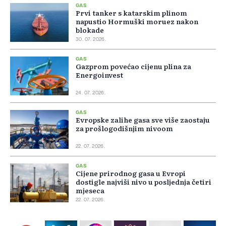
GAS
Prvi tanker s katarskim plinom
napustio Hormuški moruez nakon
blokade
30. 07. 2026.
GAS
Gazprom povećao cijenu plina za
Energoinvest
24. 07. 2026.
GAS
Evropske zalihe gasa sve više zaostaju
za prošlogodišnjim nivoom
22. 07. 2026.
GAS
Cijene prirodnog gasa u Evropi
dostigle najviši nivo u posljednja četiri
mjeseca
22. 07. 2026.