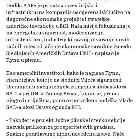
Dodik. AAFS je privatna investicijska i
infrastrukturna kompanija usmjerena isključivo na
dugoročne ekonomske projekte i strateške
američke investicije u BiH. Naša misija fokusirana je
na energetsku sigurnost, modernizaciju
infrastrukture, industrijski razvoj, otvaranje novih
radnih mjesta i jačanje ekonomske saradnje između
Sjedinjenih Američkih Država i BiH - napisao je
Flynn u pismu.
Kao američki investitori, kako je napisao Flynn,
cijene izjave koje je na sjednici Vijeća sigurnosti
Ujedinjenih nacija iznijela zamjenica ambasadora
SAD-a pri UN-u Tammy Bruce, kojom je, prema
njegovim riječima, ponovo potvrđena podrška Vlade
SAD-a ulozi Ustavnog suda BiH.
- Također je projekt Južne plinske interkonekcije
nazvala prilikom za prosperitet svih građana.
Snažno podržavamo njenu navedenu izjavu. Naše