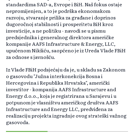
standardima SAD-a, Evrope i BiH. Naš fokus ostaje
nepromijenjen, a to je podrška ekonomskom
razvoju, stvaranje prilika za građane i doprinos
dugoročnoj stabilnosti i prosperitetu BiH kroz
investicije, a ne politiku - navodi se u pismu
predsjednika i generalnog direktora američke
kompanije AAFS Infrastructure & Energy, LLC,
upućenom Nikšiću, saopćeno je iz Ureda Vlade FBiH
za odnose s javnošću.
Iz Vlade FBiH podsjećaju da je, u skladu sa Zakonom
o gasovodu "Južna interkonekcija Bosna i
Hercegovina i Republika Hrvatska", američki
investitor - kompanija AAFS Infrastructure and
Energy d.o.o., koja je registrirana u Sarajevu i u
potpunom je vlasništvu američkog društva AAFS
Infrastructure and Energy LLC, predviđena za
realizaciju projekta izgradnje ovog strateški važnog
gasovoda.