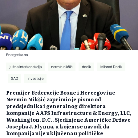
Energetika.ba
južna interkonekcija
nermin nikšić
dodik
Milorad Dodik
SAD
investicije
Premijer Federacije Bosne i Hercegovine
Nermin Nikšić zaprimio je pismo od
predsjednika i generalnog direktora
kompanije AAFS Infrastructure & Energy, LLC,
Washington, D.C., Sjedinjene Američke Države
Josepha J. Flynna, u kojem se navodi da
kompanija nije uključena u političke