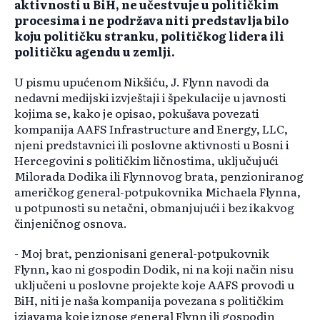
aktivnosti u BiH, ne učestvuje u političkim
procesima i ne podržava niti predstavlja bilo
koju političku stranku, političkog lidera ili
političku agendu u zemlji.
U pismu upućenom Nikšiću, J. Flynn navodi da
nedavni medijski izvještaji i špekulacije u javnosti
kojima se, kako je opisao, pokušava povezati
kompanija AAFS Infrastructure and Energy, LLC,
njeni predstavnici ili poslovne aktivnosti u Bosni i
Hercegovini s političkim ličnostima, uključujući
Milorada Dodika ili Flynnovog brata, penzioniranog
američkog general-potpukovnika Michaela Flynna,
u potpunosti su netačni, obmanjujući i bez ikakvog
činjeničnog osnova.
- Moj brat, penzionisani general-potpukovnik
Flynn, kao ni gospodin Dodik, ni na koji način nisu
uključeni u poslovne projekte koje AAFS provodi u
BiH, niti je naša kompanija povezana s političkim
izjavama koje iznose general Flynn ili gospodin