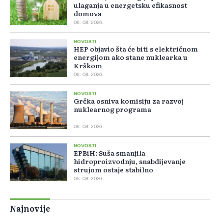
ulaganja u energetsku efikasnost
domova
06. 08. 2026.
NOVOSTI
HEP objavio šta će biti s električnom
energijom ako stane nuklearka u
Krškom
06. 08. 2026.
NOVOSTI
Grčka osniva komisiju za razvoj
nuklearnog programa
06. 08. 2026.
NOVOSTI
EPBiH: Suša smanjila
hidroproizvodnju, snabdijevanje
strujom ostaje stabilno
05. 08. 2026.
Najnovije