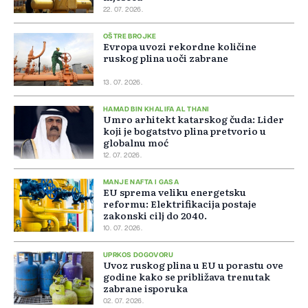
22. 07. 2026.
OŠTRE BROJKE
Evropa uvozi rekordne količine
ruskog plina uoči zabrane
13. 07. 2026.
HAMAD BIN KHALIFA AL THANI
Umro arhitekt katarskog čuda: Lider
koji je bogatstvo plina pretvorio u
globalnu moć
12. 07. 2026.
MANJE NAFTA I GASA
EU sprema veliku energetsku
reformu: Elektrifikacija postaje
zakonski cilj do 2040.
10. 07. 2026.
UPRKOS DOGOVORU
Uvoz ruskog plina u EU u porastu ove
godine kako se približava trenutak
zabrane isporuka
02. 07. 2026.