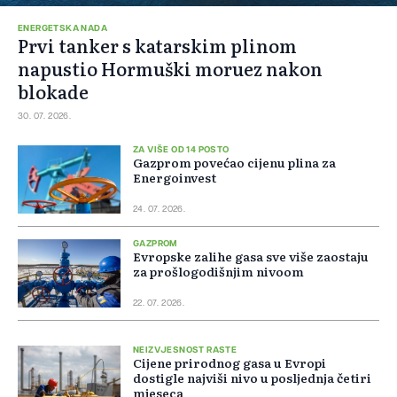
ENERGETSKA NADA
Prvi tanker s katarskim plinom
napustio Hormuški moruez nakon
blokade
30. 07. 2026.
ZA VIŠE OD 14 POSTO
Gazprom povećao cijenu plina za
Energoinvest
24. 07. 2026.
GAZPROM
Evropske zalihe gasa sve više zaostaju
za prošlogodišnjim nivoom
22. 07. 2026.
NEIZVJESNOST RASTE
Cijene prirodnog gasa u Evropi
dostigle najviši nivo u posljednja četiri
mjeseca