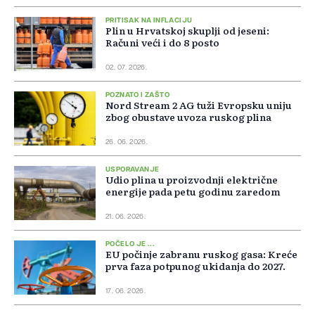
PRITISAK NA INFLACIJU
Plin u Hrvatskoj skuplji od jeseni:
Računi veći i do 8 posto
02. 07. 2026.
POZNATO I ZAŠTO
Nord Stream 2 AG tuži Evropsku uniju
zbog obustave uvoza ruskog plina
26. 06. 2026.
USPORAVANJE
Udio plina u proizvodnji električne
energije pada petu godinu zaredom
21. 06. 2026.
POČELO JE ...
EU počinje zabranu ruskog gasa: Kreće
prva faza potpunog ukidanja do 2027.
17. 06. 2026.