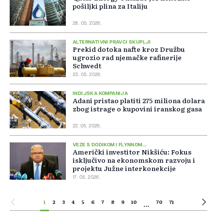
pošiljki plina za Italiju
28. 05. 2026.
ALTERNATIVNI PRAVCI SKUPLJI
Prekid dotoka nafte kroz Družbu
ugrozio rad njemačke rafinerije
Schwedt
23. 05. 2026.
INDIJSKA KOMPANIJA
Adani pristao platiti 275 miliona dolara
zbog istrage o kupovini iranskog gasa
22. 05. 2026.
VEZE S DODIKOM I FLYNNOM...
Američki investitor Nikšiću: Fokus
isključivo na ekonomskom razvoju i
projektu Južne interkonekcije
17. 05. 2026.
1
2
3
4
5
6
7
8
9
10
70
71
...