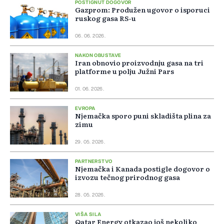
POSTIGNUT DOGOVOR
Gazprom: Produžen ugovor o isporuci
ruskog gasa RS-u
06. 06. 2026.
NAKON OBUSTAVE
Iran obnovio proizvodnju gasa na tri
platforme u polju Južni Pars
01. 06. 2026.
EVROPA
Njemačka sporo puni skladišta plina za
zimu
29. 05. 2026.
PARTNERSTVO
Njemačka i Kanada postigle dogovor o
izvozu tečnog prirodnog gasa
28. 05. 2026.
VIŠA SILA
Qatar Energy otkazao još nekoliko