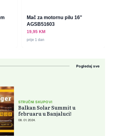
5m
Mač za motornu pilu 16"
Štednjak
AGSB51603
026761
19,95 KM
1.049,95 
prije 1 dan
prije 53 minu
Pogledaj sve
STRUČNI SKUPOVI
Balkan Solar Summit u
februaru u Banjaluci!
08. 01. 2024.