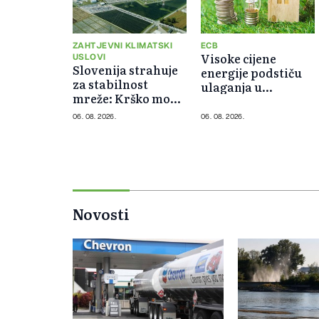
ZAHTJEVNI KLIMATSKI
ECB
Visoke cijene
USLOVI
Slovenija strahuje
energije podstiču
za stabilnost
ulaganja u
mreže: Krško mora
energetsku
raditi barem
efikasnost domova
06. 08. 2026.
06. 08. 2026.
minimalnim
kapacitetom
Novosti