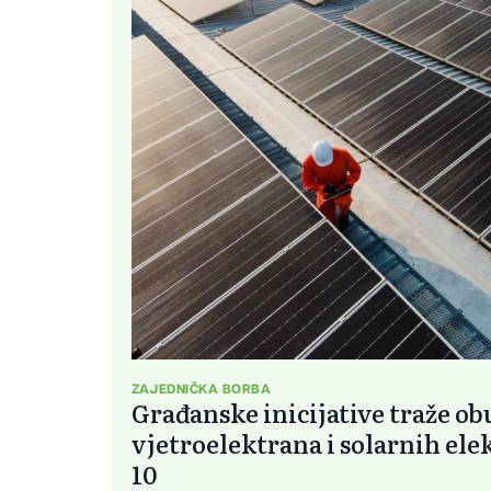
ZAJEDNIČKA BORBA
Građanske inicijative traže o
vjetroelektrana i solarnih el
10