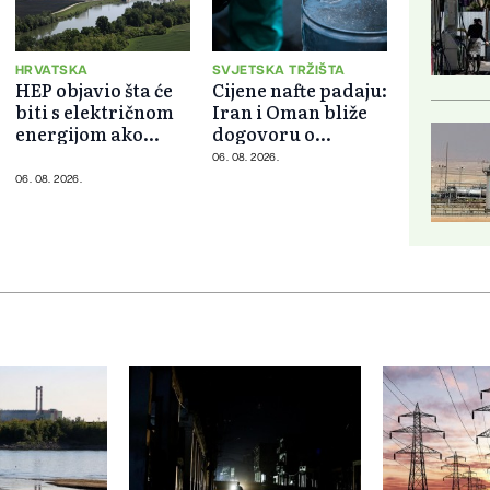
HRVATSKA
SVJETSKA TRŽIŠTA
HEP objavio šta će
Cijene nafte padaju:
biti s električnom
Iran i Oman bliže
energijom ako
dogovoru o
stane nuklearka u
Hormuškom
06. 08. 2026.
Krškom
moreuzu
06. 08. 2026.