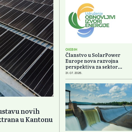
OIEBIH
Članstvo u SolarPower
Europe nova razvojna
perspektiva za sektor
obnovljivih izvora energije
31. 07. 2026.
bustavu novih
ektrana u Kantonu