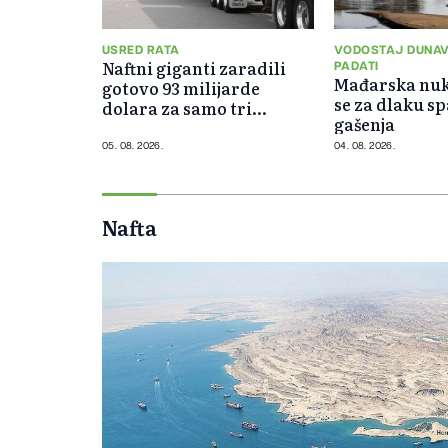
USRED RATA
VODOSTAJ DUNAV
Naftni giganti zaradili
PADATI
Mađarska nuk
gotovo 93 milijarde
se za dlaku sp
dolara za samo tri
gašenja
mjeseca
05. 08. 2026.
04. 08. 2026.
Nafta