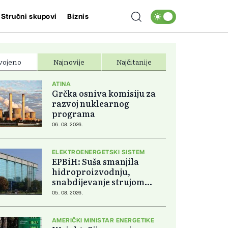
Stručni skupovi
Biznis
vojeno
Najnovije
Najčitanije
ATINA
Grčka osniva komisiju za
razvoj nuklearnog
programa
06. 08. 2026.
ELEKTROENERGETSKI SISTEM
EPBiH: Suša smanjila
hidroproizvodnju,
snabdijevanje strujom
ostaje stabilno
05. 08. 2026.
AMERIČKI MINISTAR ENERGETIKE