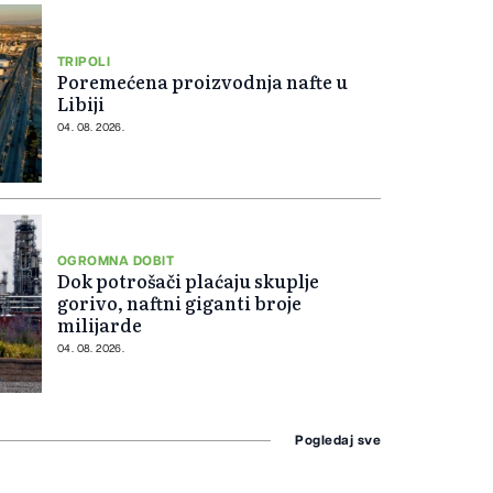
TRIPOLI
Poremećena proizvodnja nafte u
Libiji
04. 08. 2026.
OGROMNA DOBIT
Dok potrošači plaćaju skuplje
gorivo, naftni giganti broje
milijarde
04. 08. 2026.
Pogledaj sve