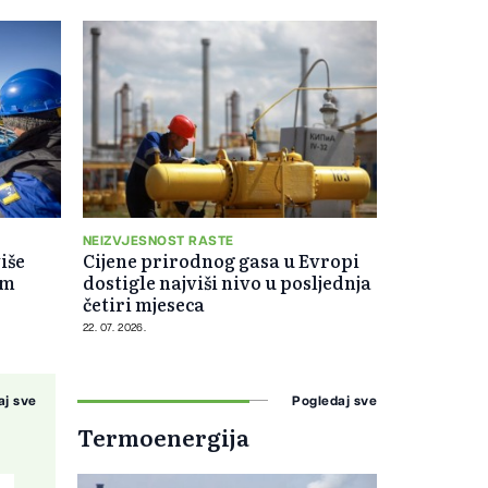
NEIZVJESNOST RASTE
iše
Cijene prirodnog gasa u Evropi
im
dostigle najviši nivo u posljednja
četiri mjeseca
22. 07. 2026.
aj sve
Pogledaj sve
Termoenergija