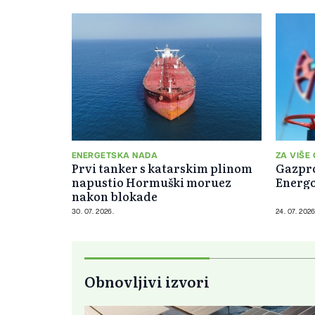
ENERGETSKA NADA
ZA VIŠE
Prvi tanker s katarskim plinom
Gazpro
napustio Hormuški moruez
Energo
nakon blokade
30. 07. 2026.
24. 07. 2026
Obnovljivi izvori