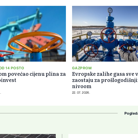
 OD 14 POSTO
GAZPROM
m povećao cijenu plina za
Evropske zalihe gasa sve v
invest
zaostaju za prošlogodišnj
nivoom
.
22. 07. 2026.
Pogled