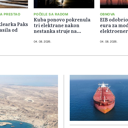
A PRESTAO
POČELE SA RADOM
OBNOVA
Kuba ponovo pokrenula
EIB odobrio 
learka Paks
tri elektrane nakon
eura za mod
asila od
nestanka struje na
elektroene
cijelom ostrvu
Slovačke
04. 08. 2026.
04. 08. 2026.