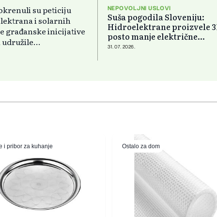
krenuli su peticiju
NEPOVOLJNI USLOVI
Suša pogodila Sloveniju:
elektrana i solarnih
Hidroelektrane proizvele 3
 građanske inicijative
posto manje električne
udružile...
energije
31. 07. 2026.
 i pribor za kuhanje
Ostalo za dom