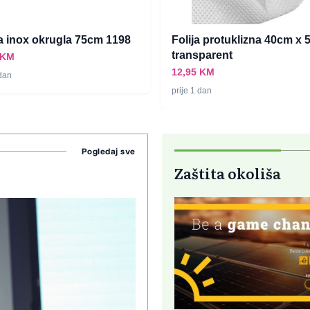
 inox okrugla 75cm 1198
Folija protuklizna 40cm x 
transparent
 KM
12,95 KM
 dan
prije 1 dan
Pogledaj sve
Zaštita okoliša