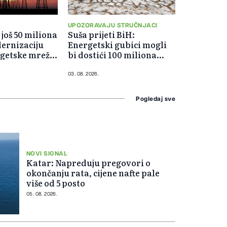
UPOZORAVAJU STRUČNJACI
još 50 miliona
Suša prijeti BiH:
ernizaciju
Energetski gubici mogli
rgetske mreže
bi dostići 100 miliona
eura godišnje
03. 08. 2026.
Pogledaj sve
NOVI SIGNAL
Katar: Napreduju pregovori o
okončanju rata, cijene nafte pale
više od 5 posto
05. 08. 2026.