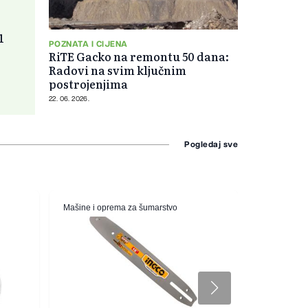
1
POZNATA I CIJENA
RiTE Gacko na remontu 50 dana:
Radovi na svim ključnim
postrojenjima
22. 06. 2026.
Pogledaj sve
Mašine i oprema za šumarstvo
Grijanje i h