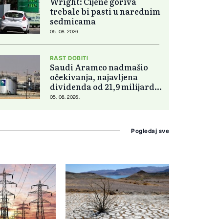
Wright: Cijene goriva
trebale bi pasti u narednim
sedmicama
05. 08. 2026.
RAST DOBITI
Saudi Aramco nadmašio
očekivanja, najavljena
dividenda od 21,9 milijardi
dolara
05. 08. 2026.
Pogledaj sve