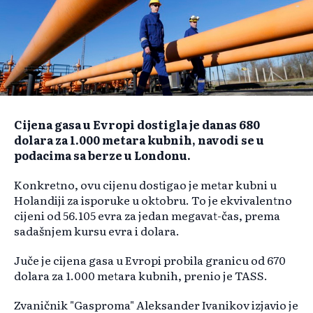
Cijena gasa u Evropi dostigla je danas 680
dolara za 1.000 metara kubnih, navodi se u
podacima sa berze u Londonu.
Konkretno, ovu cijenu dostigao je metar kubni u
Holandiji za isporuke u oktobru. To je ekvivalentno
cijeni od 56.105 evra za jedan megavat-čas, prema
sadašnjem kursu evra i dolara.
Juče je cijena gasa u Evropi probila granicu od 670
dolara za 1.000 metara kubnih, prenio je TASS.
Zvaničnik "Gasproma" Aleksander Ivanikov izjavio je