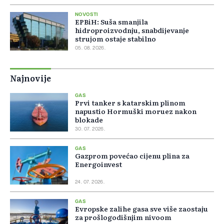
NOVOSTI
EPBiH: Suša smanjila
hidroproizvodnju, snabdijevanje
strujom ostaje stabilno
05. 08. 2026.
Najnovije
GAS
Prvi tanker s katarskim plinom
napustio Hormuški moruez nakon
blokade
30. 07. 2026.
GAS
Gazprom povećao cijenu plina za
Energoinvest
24. 07. 2026.
GAS
Evropske zalihe gasa sve više zaostaju
za prošlogodišnjim nivoom