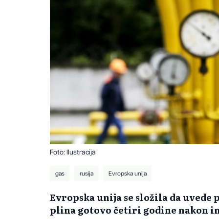
Foto: Ilustracija
gas
rusija
Evropska unija
Evropska unija se složila da uvede
plina gotovo četiri godine nakon i