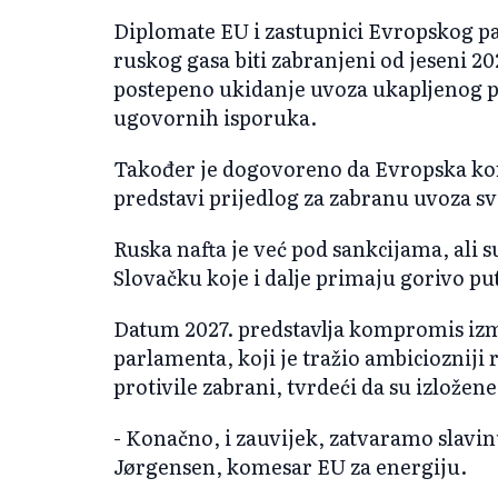
Diplomate EU i zastupnici Evropskog pa
ruskog gasa biti zabranjeni od jeseni 20
postepeno ukidanje uvoza ukapljenog p
ugovornih isporuka.
Također je dogovoreno da Evropska ko
predstavi prijedlog za zabranu uvoza sv
Ruska nafta je već pod sankcijama, ali 
Slovačku koje i dalje primaju gorivo 
Datum 2027. predstavlja kompromis izm
parlamenta, koji je tražio ambiciozniji
protivile zabrani, tvrdeći da su izložene 
- Konačno, i zauvijek, zatvaramo slavinu
J
ørgensen, komesar EU za energiju.