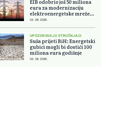
EIB odobrio još 50 miliona
eura za modernizaciju
elektroenergetske mreže
Slovačke
04. 08. 2026.
UPOZORAVAJU STRUČNJACI
Suša prijeti BiH: Energetski
gubici mogli bi dostići 100
miliona eura godišnje
03. 08. 2026.