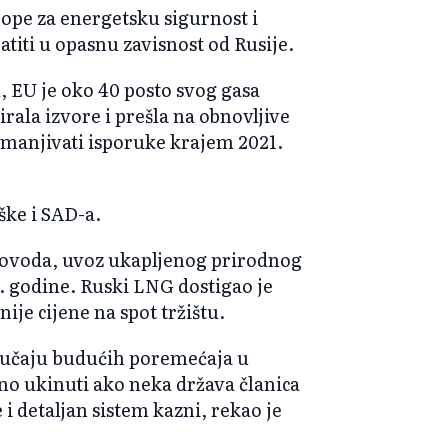
rope za energetsku sigurnost i
atiti u opasnu zavisnost od Rusije.
, EU je oko 40 posto svog gasa
icirala izvore i prešla na obnovljive
smanjivati isporuke krajem 2021.
ške i SAD-a.
ovoda, uvoz ukapljenog prirodnog
2. godine. Ruski LNG dostigao je
nije cijene na spot tržištu.
slučaju budućih poremećaja u
o ukinuti ako neka država članica
i detaljan sistem kazni, rekao je