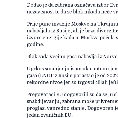
Dodao je da zabrana ozna
čava izbor Ev
nezavisnost te da se blok nikada neće vr
Prije pune invazije Moskve na Ukrajinu
nabavljala iz Rusije, ali je brzo diverzif
izvore energije kada je Moskva počela 
godine.
Blok sada većinu gasa nabavlja iz Norve
Uprkos smanjenju isporuka putem cjev
gasa (LNG) iz Rusije porastao je od 202
rekordne nivoe jer su trgovci ciljali jefti
Pregovarači EU dogovorili su da se, u 
snabdijevanju, zabrana može privremen
proglasi vanredno stanje. Dogovoren je 
jedan zvaničnik EU.