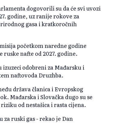
rlamenta dogovorili su da će svi uvozi
27. godine, uz ranije rokove za
rirodnog gasa i kratkoročnih
misija početkom naredne godine
e ruske nafte od 2027. godine.
su izuzeci odobreni za Mađarsku i
putem naftovoda Druzhba.
eđu država članica i Evropskog
 rok. Mađarska i Slovačka dugo su se
riziku od nestašica i rasta cijena.
 za ruski gas - rekao je Dan