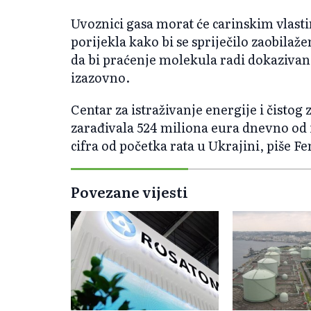
Uvoznici gasa morat će carinskim vlastim
porijekla kako bi se spriječilo zaobilaž
da bi praćenje molekula radi dokazivanj
izazovno.
Centar za istraživanje energije i čistog 
zarađivala 524 miliona eura dnevno od i
cifra od početka rata u Ukrajini, piše Fe
Povezane vijesti