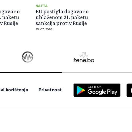
NAFTA
ogovor o
EU postigla dogovor o
. paketu
ublaženom 21. paketu
v Rusije
sankcija protiv Rusije
25. 07. 2026.
vi korištenja
Privatnost