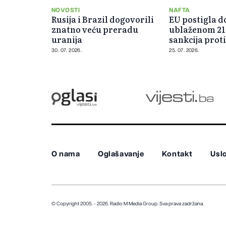
NOVOSTI
NAFTA
Rusija i Brazil dogovorili
EU postigla d
znatno veću preradu
ublaženom 21
uranija
sankcija proti
30. 07. 2026.
25. 07. 2026.
O nama
Oglašavanje
Kontakt
Uslo
© Copyright 2005. - 2026. Radio M Media Group.
Sva prava zadržana.