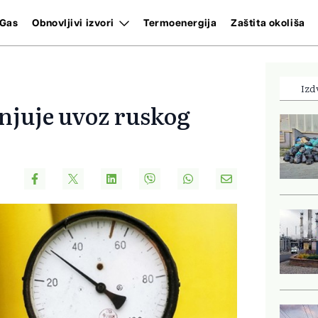
Gas
Obnovljivi izvori
Termoenergija
Zaštita okoliša
Izd
njuje uvoz ruskog