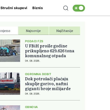
Stručni skupovi
Biznis
vojeno
Najnovije
Najčitanije
PODACI FZS
U FBiH prošle godine
prikupljeno 629.626 tona
komunalnog otpada
04. 08. 2026.
OGROMNA DOBIT
Dok potrošači plaćaju
skuplje gorivo, naftni
giganti broje milijarde
04. 08. 2026.
OBNOVA