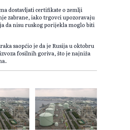
a dostavljati certifikate o zemlji
enje zabrane, iako trgovci upozoravaju
a da nisu ruskog porijekla moglo biti
zraka saopćio je da je Rusija u oktobru
zvoza fosilnih goriva, što je najniža
na.