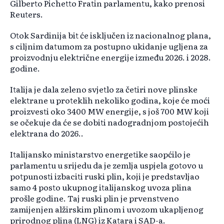
Gilberto Pichetto Fratin parlamentu, kako prenosi
Reuters.
Otok Sardinija bit će isključen iz nacionalnog plana,
s ciljnim datumom za postupno ukidanje ugljena za
proizvodnju električne energije između 2026. i 2028.
godine.
Italija je dala zeleno svjetlo za četiri nove plinske
elektrane u proteklih nekoliko godina, koje će moći
proizvesti oko 3400 MW energije, s još 700 MW koji
se očekuje da će se dobiti nadogradnjom postojećih
elektrana do 2026..
Italijansko ministarstvo energetike saopćilo je
parlamentu u srijedu da je zemlja uspjela gotovo u
potpunosti izbaciti ruski plin, koji je predstavljao
samo 4 posto ukupnog italijanskog uvoza plina
prošle godine. Taj ruski plin je prvenstveno
zamijenjen alžirskim plinom i uvozom ukapljenog
prirodnog plina (LNG) iz Katara i SAD-a.