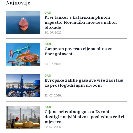
Najnovije
GAS
Prvi tanker s katarskim plinom
napustio Hormuški moruez nakon
blokade
30. 07. 2026.
GAS
Gazprom povećao cijenu plina za
Energoinvest
24. 07. 2026.
GAS
Evropske zalihe gasa sve više zaostaju
za prošlogodišnjim nivoom
22. 07. 2026.
GAS
Cijene prirodnog gasa u Evropi
dostigle najviši nivo u posljednja četiri
mjeseca
22. 07. 2026.