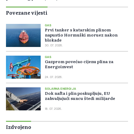
Povezane vijesti
GAS
Prvi tanker s katarskim plinom
napustio Hormuški moruez nakon
blokade
30. 07. 2026.
GAS
Gazprom povećao cijenu plina za
Energoinvest
24. 07. 2026.
SOLARNA ENERGIJA
Dok nafta i plin poskupljuju, EU
zahvaljujući suncu štedi milijarde
18. 07. 2026.
Izdvojeno