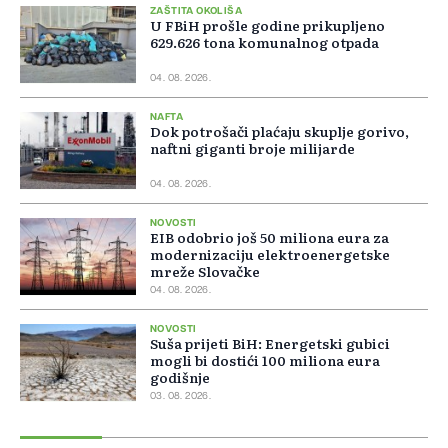
ZAŠTITA OKOLIŠA
U FBiH prošle godine prikupljeno
629.626 tona komunalnog otpada
04. 08. 2026.
NAFTA
Dok potrošači plaćaju skuplje gorivo,
naftni giganti broje milijarde
04. 08. 2026.
NOVOSTI
EIB odobrio još 50 miliona eura za
modernizaciju elektroenergetske
mreže Slovačke
04. 08. 2026.
NOVOSTI
Suša prijeti BiH: Energetski gubici
mogli bi dostići 100 miliona eura
godišnje
03. 08. 2026.