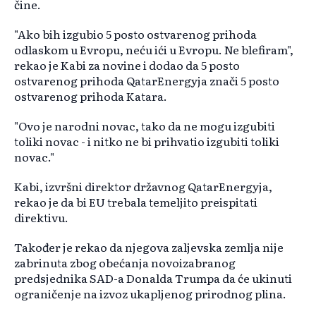
čine.
"Ako bih izgubio 5 posto ostvarenog prihoda
odlaskom u Evropu, neću ići u Evropu. Ne blefiram",
rekao je Kabi za novine i dodao da 5 posto
ostvarenog prihoda QatarEnergyja znači 5 posto
ostvarenog prihoda Katara.
"Ovo je narodni novac, tako da ne mogu izgubiti
toliki novac - i nitko ne bi prihvatio izgubiti toliki
novac."
Kabi, izvršni direktor državnog QatarEnergyja,
rekao je da bi EU trebala temeljito preispitati
direktivu.
Također je rekao da njegova zaljevska zemlja nije
zabrinuta zbog obećanja novoizabranog
predsjednika SAD-a Donalda Trumpa da će ukinuti
ograničenje na izvoz ukapljenog prirodnog plina.