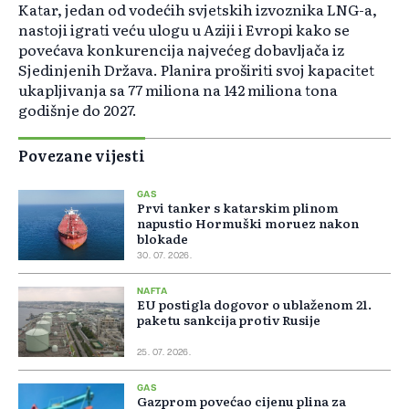
Katar, jedan od vodećih svjetskih izvoznika LNG-a,
nastoji igrati veću ulogu u Aziji i Evropi kako se
povećava konkurencija najvećeg dobavljača iz
Sjedinjenih Država. Planira proširiti svoj kapacitet
ukapljivanja sa 77 miliona na 142 miliona tona
godišnje do 2027.
Povezane vijesti
GAS
Prvi tanker s katarskim plinom
napustio Hormuški moruez nakon
blokade
30. 07. 2026.
NAFTA
EU postigla dogovor o ublaženom 21.
paketu sankcija protiv Rusije
25. 07. 2026.
GAS
Gazprom povećao cijenu plina za