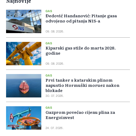
Najnovije
GAS
Đedović Handanović: Pitanje gasa
odvojeno od pitanja NIS-a
09. 08. 2026.
GAS
Kiparski gas stiže do marta 2028.
godine
09. 08. 2026.
GAS
Prvi tanker s katarskim plinom
napustio Hormuški moruez nakon
blokade
30. 07. 2026.
GAS
Gazprom povećao cijenu plina za
Energoinvest
24. 07. 2026.