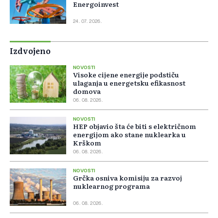
Energoinvest
24. 07. 2026.
Izdvojeno
NOVOSTI
Visoke cijene energije podstiču
ulaganja u energetsku efikasnost
domova
06. 08. 2026.
NOVOSTI
HEP objavio šta će biti s električnom
energijom ako stane nuklearka u
Krškom
06. 08. 2026.
NOVOSTI
Grčka osniva komisiju za razvoj
nuklearnog programa
06. 08. 2026.