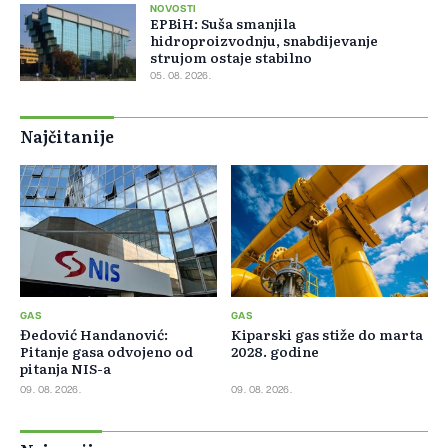
NOVOSTI
EPBiH: Suša smanjila
hidroproizvodnju, snabdijevanje
strujom ostaje stabilno
05. 08. 2026.
Najčitanije
GAS
GAS
Đedović Handanović:
Kiparski gas stiže do marta
Pitanje gasa odvojeno od
2028. godine
pitanja NIS-a
09. 08. 2026.
09. 08. 2026.