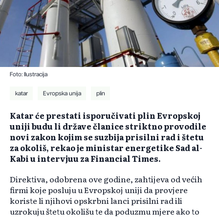
Foto: Ilustracija
katar
Evropska unija
plin
Katar će prestati isporučivati ​​plin Evropskoj
uniji budu li države članice striktno provodile
novi zakon kojim se suzbija prisilni rad i štetu
za okoliš, rekao je ministar energetike Sad al-
Kabi u intervjuu za Financial Times.
Direktiva, odobrena ove godine, zahtijeva od većih
firmi koje posluju u Evropskoj uniji da provjere
koriste li njihovi opskrbni lanci prisilni rad ili
uzrokuju štetu okolišu te da poduzmu mjere ako to