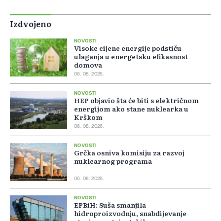
Izdvojeno
NOVOSTI
Visoke cijene energije podstiču
ulaganja u energetsku efikasnost
domova
06. 08. 2026.
NOVOSTI
HEP objavio šta će biti s električnom
energijom ako stane nuklearka u
Krškom
06. 08. 2026.
NOVOSTI
Grčka osniva komisiju za razvoj
nuklearnog programa
06. 08. 2026.
NOVOSTI
EPBiH: Suša smanjila
hidroproizvodnju, snabdijevanje