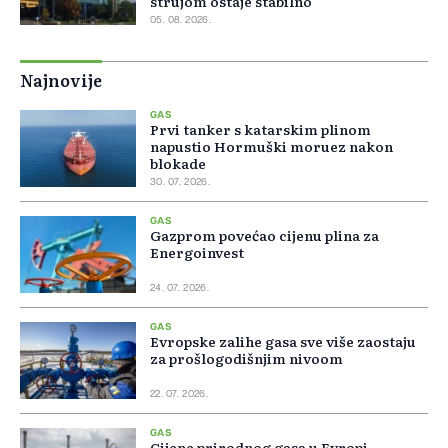
strujom ostaje stabilno
05. 08. 2026.
Najnovije
GAS
Prvi tanker s katarskim plinom
napustio Hormuški moruez nakon
blokade
30. 07. 2026.
GAS
Gazprom povećao cijenu plina za
Energoinvest
24. 07. 2026.
GAS
Evropske zalihe gasa sve više zaostaju
za prošlogodišnjim nivoom
22. 07. 2026.
GAS
Cijene prirodnog gasa u Evropi