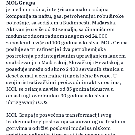
MOL Grupa
je međunarodna, integrisana maloprodajna
kompanija za naftu, gas, petrohemiju i robu široke
potrošnje, sa sedištem u Budimpešti, Mađarska.
Aktivan je u više od 30 zemalja, sa dinamičnom
međunarodnom radnom snagom od 24.000
zaposlenih i više od 100 godina iskustva. MOL Grupa
posluje sa tri rafinerije i dva petrohemijska
postrojenja pod integrisanim upravljanjem lancem
snabdevanja u Mađarskoj, Slovačkoj i Hrvatskoj, a
poseduje mrežu od skoro 2.400 servisnih stanica u
deset zemalja centralne i jugoistočne Evrope. U
svojim istraživačkim i proizvodnim aktivnostima,
MOL se oslanja na više od 85 godina iskustva u
oblasti ugljovodonika i 30 godina iskustva u
ubrizgavanju CO2.
MOL Grupa je posvećena transformaciji svog
tradicionalnog poslovanja zasnovanog na fosilnim
gorivima u održivi poslovni model sa niskom
emisijom ugljenika i ima za cilj da postane neto