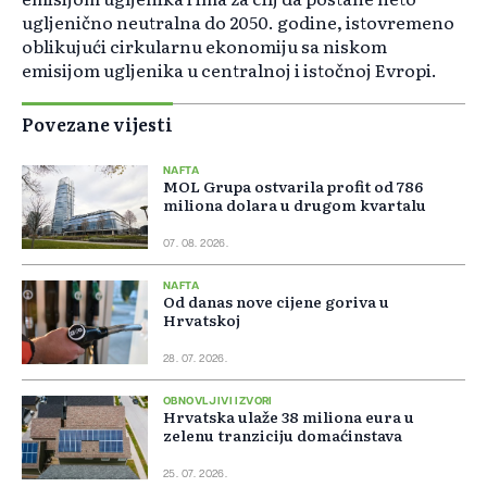
ugljenično neutralna do 2050. godine, istovremeno
oblikujući cirkularnu ekonomiju sa niskom
emisijom ugljenika u centralnoj i istočnoj Evropi.
Povezane vijesti
NAFTA
MOL Grupa ostvarila profit od 786
miliona dolara u drugom kvartalu
07. 08. 2026.
NAFTA
Od danas nove cijene goriva u
Hrvatskoj
28. 07. 2026.
OBNOVLJIVI IZVORI
Hrvatska ulaže 38 miliona eura u
zelenu tranziciju domaćinstava
25. 07. 2026.