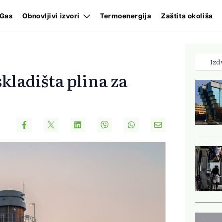
Gas
Obnovljivi izvori
Termoenergija
Zaštita okoliša
Izd
kladišta plina za