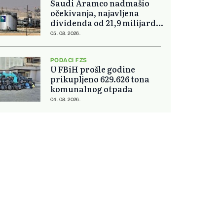
Saudi Aramco nadmašio
očekivanja, najavljena
dividenda od 21,9 milijardi
dolara
05. 08. 2026.
PODACI FZS
U FBiH prošle godine
prikupljeno 629.626 tona
komunalnog otpada
04. 08. 2026.