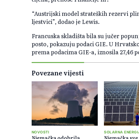
“Austrijski model strateških rezervi pli
ljestvici”, dodao je Lewis.
Francuska skladišta bila su jučer popunj
posto, pokazuju podaci GIE. U Hrvatskoj
prema podacima GIE-a, iznosila 27,46 p
Povezane vijesti
NOVOSTI
SOLARNA ENERGI
Njemačka odobrila
Njemačka sve 