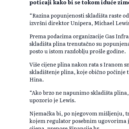
poticaji kako bi se tokom iduće zime
“Razina popunjenosti skladišta raste od 
izvršni direktor Unipera, Michael Lewi
Prema podacima organizacije Gas Infra
skladišta plina trenutačno su popunjena
posto u istom razdoblju prošle godine.
Više cijene plina nakon rata s Iranom s
skladištenje plina, koje obično počinje
Hina.
“Ako brzo ne napunimo skladišta plina
upozorio je Lewis.
Njemačka bi, po njegovom mišljenju, tr
kojem regulator posebnim ugovorima 
cijena, prenose Financije hr.