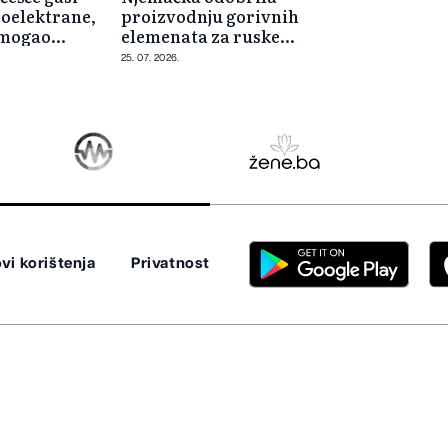
roelektrane,
proizvodnju gorivnih
 mogao
elemenata za ruske
nuklearne reaktore
25. 07. 2026.
vi korištenja
Privatnost