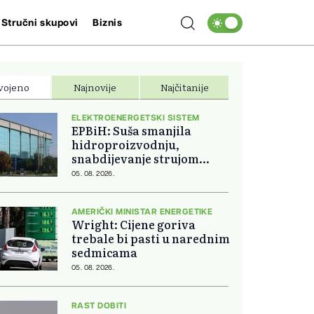
Stručni skupovi
Biznis
vojeno
Najnovije
Najčitanije
ELEKTROENERGETSKI SISTEM
EPBiH: Suša smanjila
hidroproizvodnju,
snabdijevanje strujom
ostaje stabilno
05. 08. 2026.
AMERIČKI MINISTAR ENERGETIKE
Wright: Cijene goriva
trebale bi pasti u narednim
sedmicama
05. 08. 2026.
RAST DOBITI