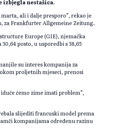
 izbjegla nestašica.
marta, ali i dalje presporo”, rekao je
s, za Frankfurter Allgemeine Zeitung.
structure Europe (GIE), njemačka
 30,64 posto, u usporedbi s 38,65
manjile su interes kompanija za
 tokom proljetnih mjeseci, prenosi
, iduće ćemo zime imati problem”,
ebala slijediti francuski model prema
jamči kompanijama određenu razinu