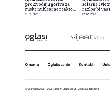
proizvodnju goriva za
solarne i vjet
ruske nuklearne reaktore
razlog bi vas
uz stroge sigurnosne
iznenaditi
31. 07. 2026.
27. 07. 2026.
mjere
O nama
Oglašavanje
Kontakt
Uslo
© Copyright 2005. - 2026. Radio M Media Group.
Sva prava zadržana.