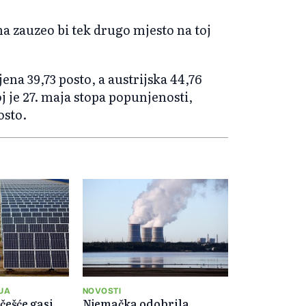
na zauzeo bi tek drugo mjesto na toj
ena 39,73 posto, a austrijska 44,76
 je 27. maja stopa popunjenosti,
osto.
JA
NOVOSTI
češće gasi
Njemačka odobrila