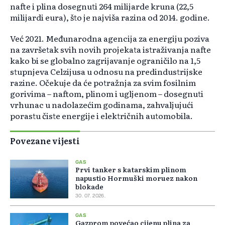
nafte i plina dosegnuti 264 milijarde kruna (22,5
milijardi eura), što je najviša razina od 2014. godine.
Već 2021. Međunarodna agencija za energiju poziva
na završetak svih novih projekata istraživanja nafte
kako bi se globalno zagrijavanje ograničilo na 1,5
stupnjeva Celzijusa u odnosu na predindustrijske
razine. Očekuje da će potražnja za svim fosilnim
gorivima – naftom, plinom i ugljenom – dosegnuti
vrhunac u nadolazećim godinama, zahvaljujući
porastu čiste energije i električnih automobila.
Povezane vijesti
GAS
Prvi tanker s katarskim plinom
napustio Hormuški moruez nakon
blokade
30. 07. 2026.
GAS
Gazprom povećao cijenu plina za