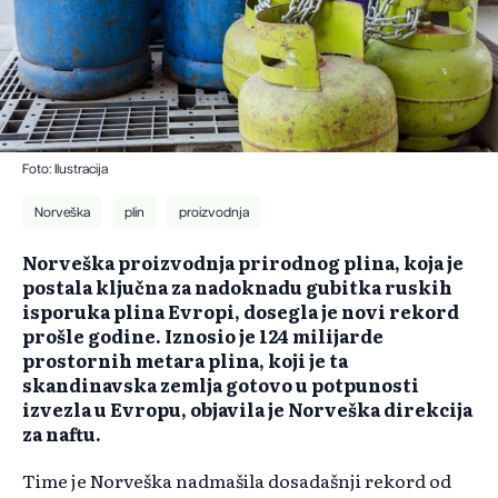
Foto: Ilustracija
Norveška
plin
proizvodnja
Norveška proizvodnja prirodnog plina, koja je
postala ključna za nadoknadu gubitka ruskih
isporuka plina Evropi, dosegla je novi rekord
prošle godine. Iznosio je 124 milijarde
prostornih metara plina, koji je ta
skandinavska zemlja gotovo u potpunosti
izvezla u Evropu, objavila je Norveška direkcija
za naftu.
Time je Norveška nadmašila dosadašnji rekord od