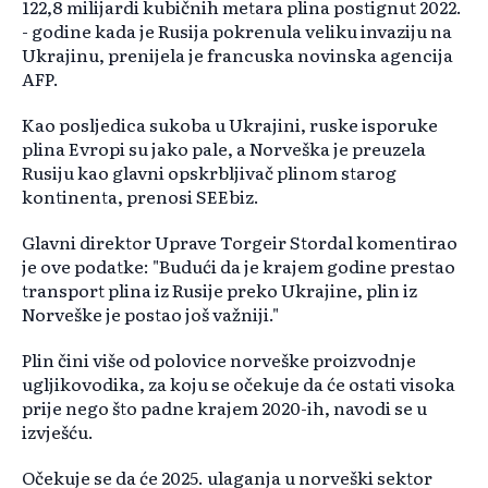
122,8 milijardi kubičnih metara plina postignut 2022.
- godine kada je Rusija pokrenula veliku invaziju na
Ukrajinu, prenijela je francuska novinska agencija
AFP.
Kao posljedica sukoba u Ukrajini, ruske isporuke
plina Evropi su jako pale, a Norveška je preuzela
Rusiju kao glavni opskrbljivač plinom starog
kontinenta, prenosi SEEbiz.
Glavni direktor Uprave Torgeir Stordal komentirao
je ove podatke: "Budući da je krajem godine prestao
transport plina iz Rusije preko Ukrajine, plin iz
Norveške je postao još važniji."
Plin čini više od polovice norveške proizvodnje
ugljikovodika, za koju se očekuje da će ostati visoka
prije nego što padne krajem 2020-ih, navodi se u
izvješću.
Očekuje se da će 2025. ulaganja u norveški sektor