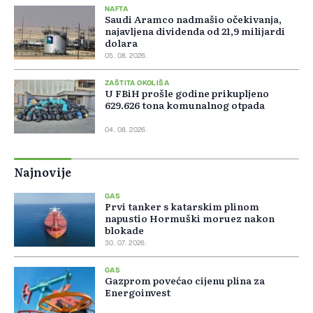
NAFTA
Saudi Aramco nadmašio očekivanja,
najavljena dividenda od 21,9 milijardi
dolara
05. 08. 2026.
ZAŠTITA OKOLIŠA
U FBiH prošle godine prikupljeno
629.626 tona komunalnog otpada
04. 08. 2026.
Najnovije
GAS
Prvi tanker s katarskim plinom
napustio Hormuški moruez nakon
blokade
30. 07. 2026.
GAS
Gazprom povećao cijenu plina za
Energoinvest