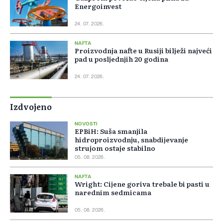
Energoinvest
24. 07. 2026.
NAFTA
Proizvodnja nafte u Rusiji bilježi najveći
pad u posljednjih 20 godina
24. 07. 2026.
Izdvojeno
NOVOSTI
EPBiH: Suša smanjila
hidroproizvodnju, snabdijevanje
strujom ostaje stabilno
05. 08. 2026.
NAFTA
Wright: Cijene goriva trebale bi pasti u
narednim sedmicama
05. 08. 2026.