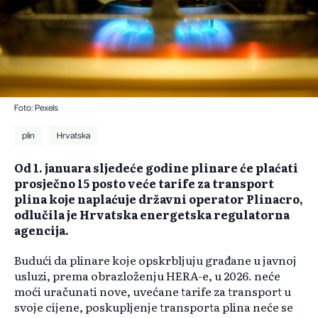
Foto: Pexels
plin
Hrvatska
Od 1. januara sljedeće godine plinare će plaćati
prosječno 15 posto veće tarife za transport
plina koje naplaćuje državni operator Plinacro,
odlučila je Hrvatska energetska regulatorna
agencija.
Budući da plinare koje opskrbljuju građane u javnoj
usluzi, prema obrazloženju HERA-e, u 2026. neće
moći uračunati nove, uvećane tarife za transport u
svoje cijene, poskupljenje transporta plina neće se