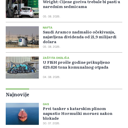
Wright: Cijene goriva trebale bi pasti u
narednim sedmicama
05. 08. 2026.
NAFTA
Saudi Aramco nadmašio očekivanja,
najavljena dividenda od 21,9 milijardi
dolara
05. 08. 2026.
ZAŠTITA OKOLIŠA
U FBiH prošle godine prikupljeno
629.626 tona komunalnog otpada
04. 08. 2026.
Najnovije
GAS
Prvi tanker s katarskim plinom
napustio Hormuški moruez nakon
blokade
30. 07. 2026.