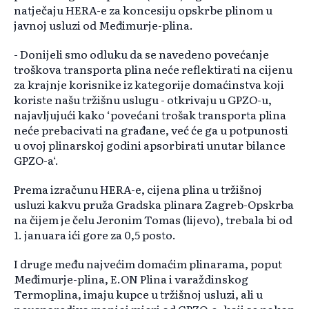
natječaju HERA-e za koncesiju opskrbe plinom u
javnoj usluzi od Međimurje-plina.
- Donijeli smo odluku da se navedeno povećanje
troškova transporta plina neće reflektirati na cijenu
za krajnje korisnike iz kategorije domaćinstva koji
koriste našu tržišnu uslugu - otkrivaju u GPZO-u,
najavljujući kako ‘povećani trošak transporta plina
neće prebacivati na građane, već će ga u potpunosti
u ovoj plinarskoj godini apsorbirati unutar bilance
GPZO-a‘.
Prema izračunu HERA-e, cijena plina u tržišnoj
usluzi kakvu pruža Gradska plinara Zagreb-Opskrba
na čijem je čelu Jeronim Tomas (lijevo), trebala bi od
1. januara ići gore za 0,5 posto.
I druge među najvećim domaćim plinarama, poput
Međimurje-plina, E.ON Plina i varaždinskog
Termoplina, imaju kupce u tržišnoj usluzi, ali u