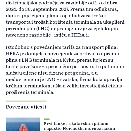
distribucijska područja za razdoblje od 1. oktobra
2024. do 30. septembra 2027. Prema tim odlukama,
dio krajnje cijene plina koji obuhvaća trošak
transporta i trošak korištenja terminala za ukapljeni
prirodni plin (LNG) nepromjenjiv je za cjelokupno
navedeno razdoblje - ističu u HERA-i.
Istodobno s povećanjem tarifa za transport plina,
HERA je donijela i novi cjenik za prihvat i otpremu
plina s LNG terminala na Krku, prema kojem su
tarife povećane za prosječno pet posto. I u potonjem
slučaju cijene nisu dizane pet godina, a u
međuvremenu je LNG Hrvatska, firma koja upravlja
krčkim terminalom, ušla u veliki investicijski ciklus
proširenja terminala.
Povezane vijesti
GAS
Prvi tanker s katarskim plinom
napustio Hormuški moruez nakon