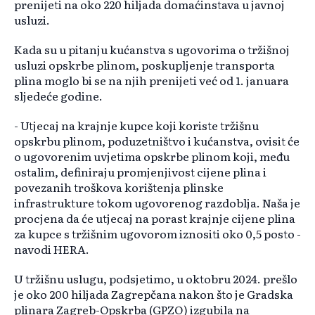
prenijeti na oko 220 hiljada domaćinstava u javnoj
usluzi.
Kada su u pitanju kućanstva s ugovorima o tržišnoj
usluzi opskrbe plinom, poskupljenje transporta
plina moglo bi se na njih prenijeti već od 1. januara
sljedeće godine.
- Utjecaj na krajnje kupce koji koriste tržišnu
opskrbu plinom, poduzetništvo i kućanstva, ovisit će
o ugovorenim uvjetima opskrbe plinom koji, među
ostalim, definiraju promjenjivost cijene plina i
povezanih troškova korištenja plinske
infrastrukture tokom ugovorenog razdoblja. Naša je
procjena da će utjecaj na porast krajnje cijene plina
za kupce s tržišnim ugovorom iznositi oko 0,5 posto -
navodi HERA.
U tržišnu uslugu, podsjetimo, u oktobru 2024. prešlo
je oko 200 hiljada Zagrepčana nakon što je Gradska
plinara Zagreb-Opskrba (GPZO) izgubila na