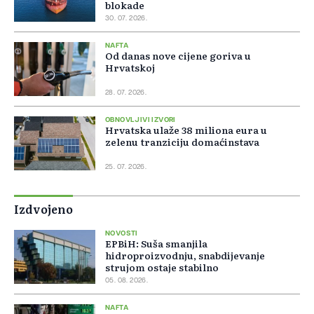
blokade
30. 07. 2026.
NAFTA
Od danas nove cijene goriva u
Hrvatskoj
28. 07. 2026.
OBNOVLJIVI IZVORI
Hrvatska ulaže 38 miliona eura u
zelenu tranziciju domaćinstava
25. 07. 2026.
Izdvojeno
NOVOSTI
EPBiH: Suša smanjila
hidroproizvodnju, snabdijevanje
strujom ostaje stabilno
05. 08. 2026.
NAFTA