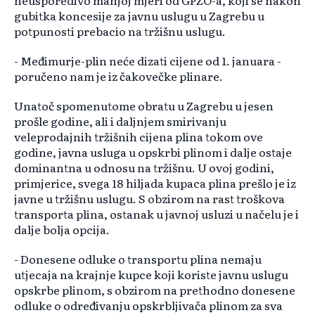
neusporedivo manjoj mjeri od GPZO-a, koji se nakon
gubitka koncesije za javnu uslugu u Zagrebu u
potpunosti prebacio na tržišnu uslugu.
- Međimurje-plin neće dizati cijene od 1. januara -
poručeno nam je iz čakovečke plinare.
Unatoč spomenutome obratu u Zagrebu u jesen
prošle godine, ali i daljnjem smirivanju
veleprodajnih tržišnih cijena plina tokom ove
godine, javna usluga u opskrbi plinom i dalje ostaje
dominantna u odnosu na tržišnu. U ovoj godini,
primjerice, svega 18 hiljada kupaca plina prešlo je iz
javne u tržišnu uslugu. S obzirom na rast troškova
transporta plina, ostanak u javnoj usluzi u načelu je i
dalje bolja opcija.
- Donesene odluke o transportu plina nemaju
utjecaja na krajnje kupce koji koriste javnu uslugu
opskrbe plinom, s obzirom na prethodno donesene
odluke o određivanju opskrbljivača plinom za sva