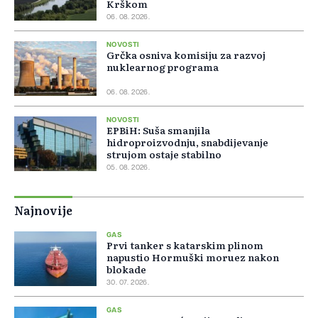
Krškom
06. 08. 2026.
NOVOSTI
Grčka osniva komisiju za razvoj
nuklearnog programa
06. 08. 2026.
NOVOSTI
EPBiH: Suša smanjila
hidroproizvodnju, snabdijevanje
strujom ostaje stabilno
05. 08. 2026.
Najnovije
GAS
Prvi tanker s katarskim plinom
napustio Hormuški moruez nakon
blokade
30. 07. 2026.
GAS