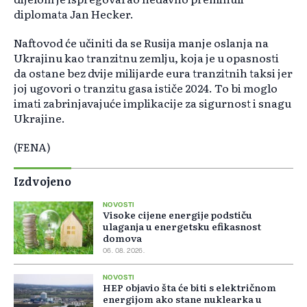
diplomata Jan Hecker.
Naftovod će učiniti da se Rusija manje oslanja na
Ukrajinu kao tranzitnu zemlju, koja je u opasnosti
da ostane bez dvije milijarde eura tranzitnih taksi jer
joj ugovori o tranzitu gasa ističe 2024. To bi moglo
imati zabrinjavajuće implikacije za sigurnost i snagu
Ukrajine.
(FENA)
Izdvojeno
NOVOSTI
Visoke cijene energije podstiču
ulaganja u energetsku efikasnost
domova
06. 08. 2026.
NOVOSTI
HEP objavio šta će biti s električnom
energijom ako stane nuklearka u