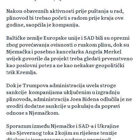
Nakon obaveznih aktivnosti prije puštanja u rad,
plinovod bi trebao početi s radom prije kraja ove
godine, saopćila je kompanija.
Baltičke zemlje Europske unije i SAD bili su oprezni
zbog povećavanja ovisnosti o ruskom plinu, dok su
Njemačka i posebno kancelarka Angela Merkel
uvijek govorile da projekt treba gledati prvenstveno
kao poslovni potez a ne kao nekakav geopolitički
trik Kremlja.
Dok je Trumpova administracija uvela stroge
sankcije kompanijama uključenim u izgradnju
plinovoda, administracija Joea Bidena odlučila je ne
uvoditi dodatne sankcije u pokušaju da popravi
odnose s Njemačkom.
Sporazum između Njemačke i SAD-a i Ukrajine
oko Sjevernog toka 2 kojim su riješene tenzije
dijelom je ispregovarao nedavno preminuli