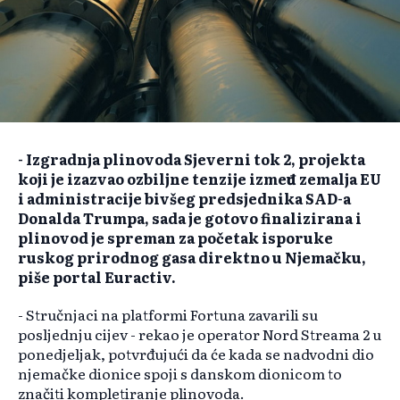
- Izgradnja plinovoda Sjeverni tok 2, projekta
koji je izazvao ozbiljne tenzije između zemalja EU
i administracije bivšeg predsjednika SAD-a
Donalda Trumpa, sada je gotovo finalizirana i
plinovod je spreman za početak isporuke
ruskog prirodnog gasa direktno u Njemačku,
piše portal Euractiv.
- Stručnjaci na platformi Fortuna zavarili su
posljednju cijev - rekao je operator Nord Streama 2 u
ponedjeljak, potvrđujući da će kada se nadvodni dio
njemačke dionice spoji s danskom dionicom to
značiti kompletiranje plinovoda.