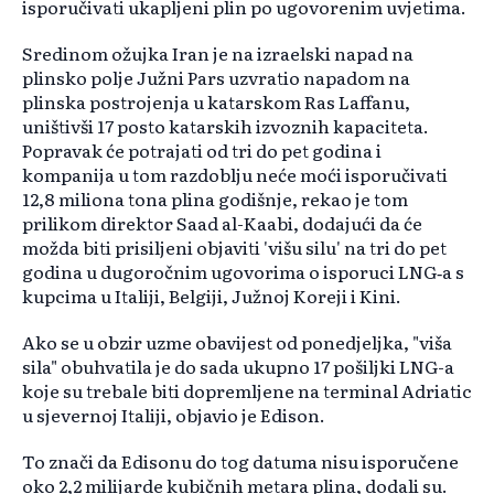
isporučivati ukapljeni plin po ugovorenim uvjetima.
Sredinom ožujka Iran je na izraelski napad na
plinsko polje Južni Pars uzvratio napadom na
plinska postrojenja u katarskom Ras Laffanu,
uništivši 17 posto katarskih izvoznih kapaciteta.
Popravak će potrajati od tri do pet godina i
kompanija u tom razdoblju neće moći isporučivati
12,8 miliona tona plina godišnje, rekao je tom
prilikom direktor Saad al-Kaabi, dodajući da će
možda biti prisiljeni objaviti 'višu silu' na tri do pet
godina u dugoročnim ugovorima o isporuci LNG‑a s
kupcima u Italiji, Belgiji, Južnoj Koreji i Kini.
Ako se u obzir uzme obavijest od ponedjeljka, "viša
sila" obuhvatila je do sada ukupno 17 pošiljki LNG-a
koje su trebale biti dopremljene na terminal Adriatic
u sjevernoj Italiji, objavio je Edison.
To znači da Edisonu do tog datuma nisu isporučene
oko 2,2 milijarde kubičnih metara plina, dodali su.