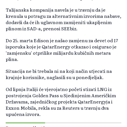
Talijanska kompanija navela je u travnju da je
krenula u potragu za alternativnim izvorima nabave,
dodavši da će ih uglavnom zamijeniti ukapljenim
plinom iz SAD-a, prenosi SEEbiz.
Do 25. marta Edison je našao zamjenu za devet od 17
isporuka koje je QatarEnergy otkazao i osigurao je
'zamjensku' otprilike milijardu kubičnih metara
plina.
Situacija ne bi trebala ni na koji način utjecati na
krajnje korisnike, naglasili su u ponedjeljak.
Od lipnja Italiji će vjerojatno početi stizati LNG iz
postrojenja Golden Pass u Sjedinjenim Američkim
Državama, zajedničkog projekta QatarEnergyja i
Exxon Mobila, rekla su za Reuters u travnju dva
upućena izvora.