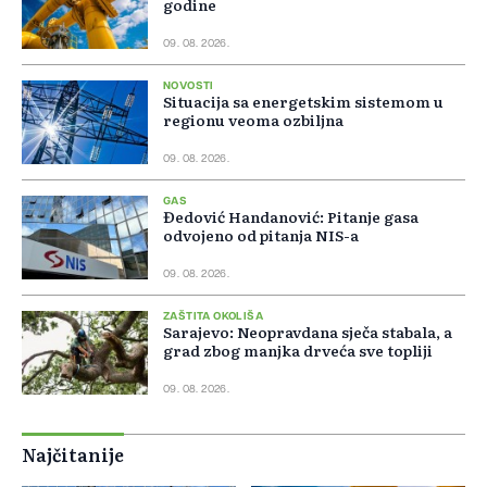
godine
09. 08. 2026.
NOVOSTI
Situacija sa energetskim sistemom u
regionu veoma ozbiljna
09. 08. 2026.
GAS
Đedović Handanović: Pitanje gasa
odvojeno od pitanja NIS-a
09. 08. 2026.
ZAŠTITA OKOLIŠA
Sarajevo: Neopravdana sječa stabala, a
grad zbog manjka drveća sve topliji
09. 08. 2026.
Najčitanije