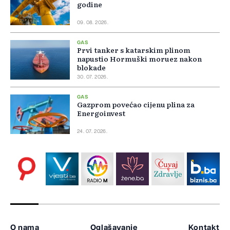
godine
09. 08. 2026.
GAS
Prvi tanker s katarskim plinom
napustio Hormuški moruez nakon
blokade
30. 07. 2026.
GAS
Gazprom povećao cijenu plina za
Energoinvest
24. 07. 2026.
O nama
Oglašavanje
Kontakt