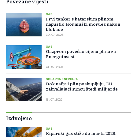
Povezane vijesti
GAS
Prvi tanker s katarskim plinom
napustio Hormuški moruez nakon
blokade
30. 07. 2026.
GAS
Gazprom povećao cijenu plina za
Energoinvest
24. 07. 2026.
SOLARNA ENERGIJA
Dok nafta i plin poskupljuju, EU
zahvaljujući suncu štedi milijarde
18. 07. 2026.
Izdvojeno
GAS
Kiparski gas stiže do marta 2028.