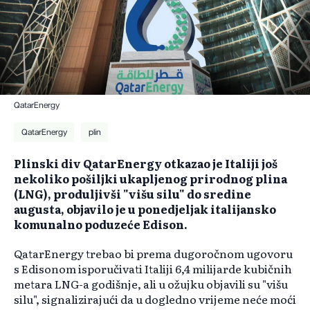
QatarEnergy
QatarEnergy
plin
Plinski div QatarEnergy otkazao je Italiji još
nekoliko pošiljki ukapljenog prirodnog plina
(LNG), produljivši "višu silu" do sredine
augusta, objavilo je u ponedjeljak italijansko
komunalno poduzeće Edison.
QatarEnergy trebao bi prema dugoročnom ugovoru
s Edisonom isporučivati Italiji 6,4 milijarde kubičnih
metara LNG-a godišnje, ali u ožujku objavili su "višu
silu", signalizirajući da u dogledno vrijeme neće moći