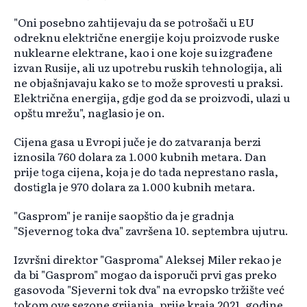
"Oni posebno zahtijevaju da se potrošači u EU
odreknu električne energije koju proizvode ruske
nuklearne elektrane, kao i one koje su izgrađene
izvan Rusije, ali uz upotrebu ruskih tehnologija, ali
ne objašnjavaju kako se to može sprovesti u praksi.
Električna energija, gdje god da se proizvodi, ulazi u
opštu mrežu", naglasio je on.
Cijena gasa u Evropi juče je do zatvaranja berzi
iznosila 760 dolara za 1.000 kubnih metara. Dan
prije toga cijena, koja je do tada neprestano rasla,
dostigla je 970 dolara za 1.000 kubnih metara.
"Gasprom" je ranije saopštio da je gradnja
"Sjevernog toka dva" završena 10. septembra ujutru.
Izvršni direktor "Gasproma" Aleksej Miler rekao je
da bi "Gasprom" mogao da isporuči prvi gas preko
gasovoda "Sjeverni tok dva" na evropsko tržište već
tokom ove sezone grijanja, prije kraja 2021. godine,