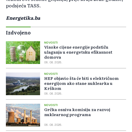
podsjeća TASS.
Energetika.ba
Izdvojeno
NOVOSTI
Visoke cijene energije podstiču
ulaganja u energetsku efikasnost
domova
06. 08. 2026.
NOVOSTI
HEP objavio šta će biti s električnom
energijom ako stane nuklearka u
Krškom
06. 08. 2026.
NOVOSTI
Grčka osniva komisiju za razvoj
nuklearnog programa
06. 08. 2026.