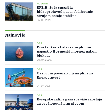
NOVOSTI
EPBiH: Suša smanjila
hidroproizvodnju, snabdijevanje
strujom ostaje stabilno
05. 08. 2026.
Najnovije
GAS
Prvi tanker s katarskim plinom
napustio Hormuški moruez nakon
blokade
30. 07. 2026.
GAS
Gazprom povećao cijenu plina za
Energoinvest
24. 07. 2026.
GAS
Evropske zalihe gasa sve više zaostaju
za prošlogodišnjim nivoom