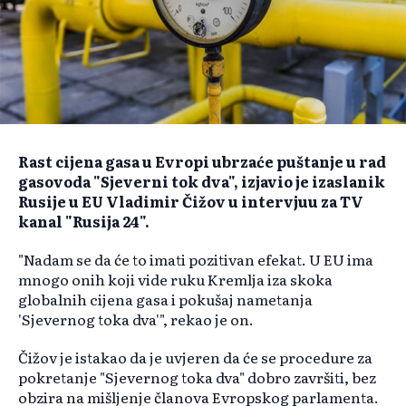
Rast cijena gasa u Evropi ubrzaće puštanje u rad
gasovoda "Sjeverni tok dva", izjavio je izaslanik
Rusije u EU Vladimir Čižov u intervjuu za TV
kanal "Rusija 24".
"Nadam se da će to imati pozitivan efekat. U EU ima
mnogo onih koji vide ruku Kremlja iza skoka
globalnih cijena gasa i pokušaj nametanja
'Sjevernog toka dva'", rekao je on.
Čižov je istakao da je uvjeren da će se procedure za
pokretanje "Sjevernog toka dva" dobro završiti, bez
obzira na mišljenje članova Evropskog parlamenta.