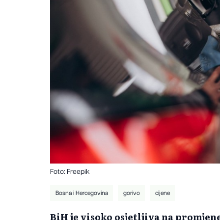
Foto: Freepik
Bosna i Hercegovina
gorivo
cijene
BiH je visoko osjetljiva na promjen