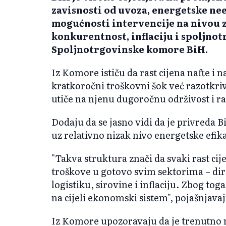
zavisnosti od uvoza, energetske nee
mogućnosti intervencije na nivou z
konkurentnost, inflaciju i spoljnotr
Spoljnotrgovinske komore BiH.
Iz Komore ističu da rast cijena nafte i 
kratkoročni troškovni šok već razotkri
utiče na njenu dugoročnu održivost i ra
Dodaju da se jasno vidi da je privreda 
uz relativno nizak nivo energetske efik
"Takva struktura znači da svaki rast ci
troškove u gotovo svim sektorima – dir
logistiku, sirovine i inflaciju. Zbog toga
na cijeli ekonomski sistem", pojašnjav
Iz Komore upozoravaju da je trenutno n