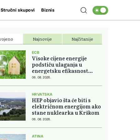
Stručni skupovi
Biznis
vojeno
Najnovije
Najčitanije
ECB
Visoke cijene energije
podstiču ulaganja u
energetsku efikasnost
domova
06. 08. 2026.
HRVATSKA
HEP objavio šta će biti s
električnom energijom ako
stane nuklearka u Krškom
06. 08. 2026.
ATINA