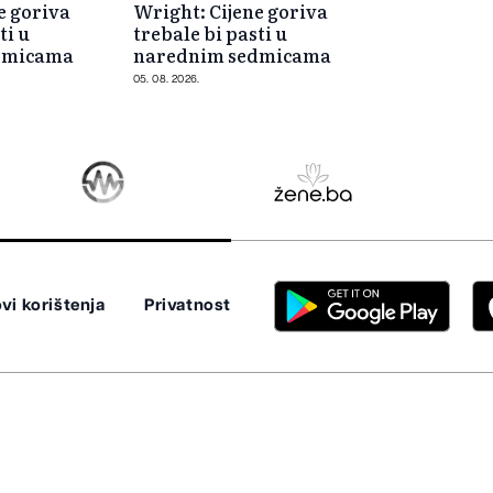
e goriva
Wright: Cijene goriva
ti u
trebale bi pasti u
dmicama
narednim sedmicama
05. 08. 2026.
vi korištenja
Privatnost