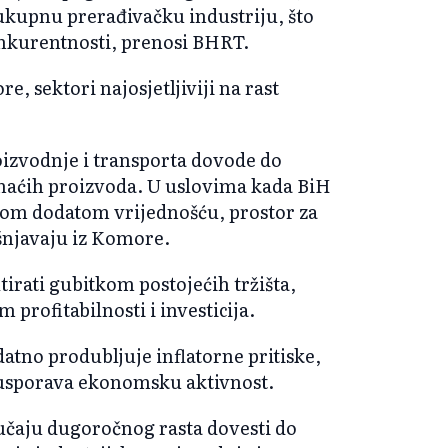
 ukupnu prerađivačku industriju, što
onkurentnosti, prenosi BHRT.
, sektori najosjetljiviji na rast
oizvodnje i transporta dovode do
maćih proizvoda. U uslovima kada BiH
žom dodatom vrijednošću, prostor za
ašnjavaju iz Komore.
irati gubitkom postojećih tržišta,
rofitabilnosti i investicija.
datno produbljuje inflatorne pritiske,
usporava ekonomsku aktivnost.
slučaju dugoročnog rasta dovesti do