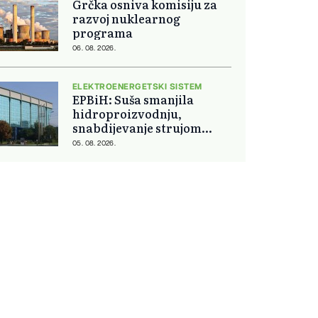
Grčka osniva komisiju za
razvoj nuklearnog
programa
06. 08. 2026.
ELEKTROENERGETSKI SISTEM
EPBiH: Suša smanjila
hidroproizvodnju,
snabdijevanje strujom
ostaje stabilno
05. 08. 2026.