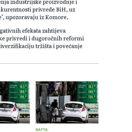
ja industrijske proizvodnje i
nkurentnosti privrede BiH, uz
ke", upozoravaju iz Komore.
tivnih efekata zahtijeva
e privredi i dugoročnih reformi
verzifikaciju tržišta i povećanje
NAFTA