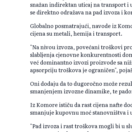
snažan indirektan uticaj na transport i
se direktno odražava na pad izvoza i k
Globalno posmatrajući, navode iz Komore
cijena su metali, hemija i transport.
"Na nivou izvoza, povećani troškovi pr
slabljenja cjenovne konkurentnosti do
već dominantno izvozi proizvode sa ni
apsorpciju troškova je ograničen", poj
Oni dodaju da to dugoročno može rezult
smanjenjem izvozne dinamike, te padom p
Iz Komore ističu da rast cijena nafte do
smanjuje kupovnu moć stanovništva i 
"Pad izvoza i rast troškova mogli bi u 