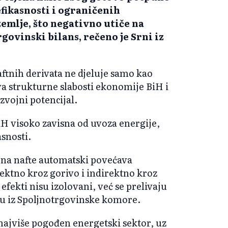
fikasnosti i ograničenih
emlje, što negativno utiče na
govinski bilans, rečeno je Srni iz
naftnih derivata ne djeluje samo kao
va strukturne slabosti ekonomije BiH i
zvojni potencijal.
BiH visoko zavisna od uvoza energije,
asnosti.
jena nafte automatski povećava
ektno kroz gorivo i indirektno kroz
 efekti nisu izolovani, već se prelivaju
aju iz Spoljnotrgovinske komore.
ajviše pogođen energetski sektor, uz