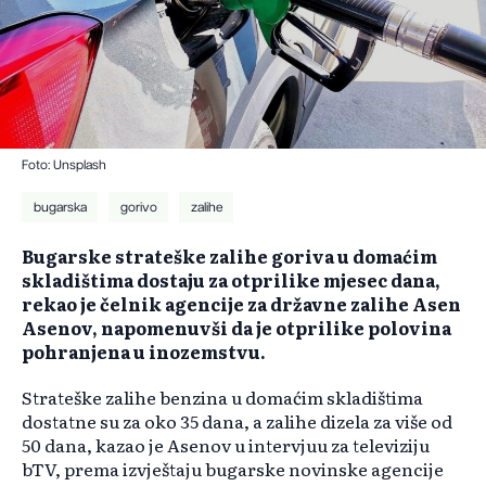
Foto: Unsplash
bugarska
gorivo
zalihe
Bugarske strateške zalihe goriva u domaćim
skladištima dostaju za otprilike mjesec dana,
rekao je čelnik agencije za državne zalihe Asen
Asenov, napomenuvši da je otprilike polovina
pohranjena u inozemstvu.
Strateške zalihe benzina u domaćim skladištima
dostatne su za oko 35 dana, a zalihe dizela za više od
50 dana, kazao je Asenov u intervjuu za televiziju
bTV, prema izvještaju bugarske novinske agencije