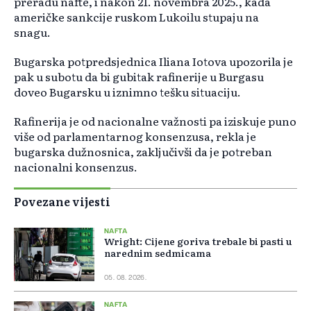
preradu nafte, i nakon 21. novembra 2025., kada
američke sankcije ruskom Lukoilu stupaju na
snagu.
Bugarska potpredsjednica Iliana Iotova upozorila je
pak u subotu da bi gubitak rafinerije u Burgasu
doveo Bugarsku u iznimno tešku situaciju.
Rafinerija je od nacionalne važnosti pa iziskuje puno
više od parlamentarnog konsenzusa, rekla je
bugarska dužnosnica, zaključivši da je potreban
nacionalni konsenzus.
Povezane vijesti
NAFTA
Wright: Cijene goriva trebale bi pasti u
narednim sedmicama
05. 08. 2026.
NAFTA