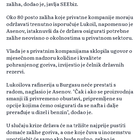
zaliha, dodao je, javlja SEEbiz.
Oko 80 posto zaliha koje privatne kompanije moraju
održavati trenutno isporučuje Lukoil, napomenuo je
Asenov, istaknuvši da će država osigurati potrebne
zalihe neovisno o okolnostima u privatnom sektoru.
Vlada je s privatnim kompanijama sklopila ugovor o
mjesečnom nadzoru količine i kvalitete
pohranjenog goriva, izvijestio je čelnik državnih
rezervi.
Lukoilova rafinerija u Burgasu neće prestati s
radom, naglasio je Asenov. "Čak i ako se proizvodnja
smanji ili privremeno obustavi, pripremljene su
opcije kojima ćemo osigurati da se nafta i dalje
prerađuje u dizel i benzin", dodao je.
U slučaju krize država će na tržište najprije pustiti
domaće zalihe goriva, a one koje čuva u inozemstvu
upotrijebit će samo ako bude nužno, rekao je