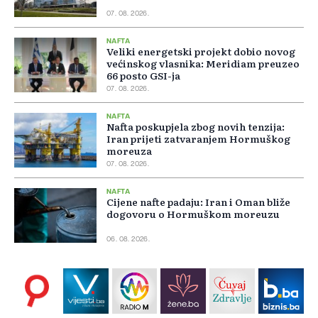
07. 08. 2026.
NAFTA
Veliki energetski projekt dobio novog
većinskog vlasnika: Meridiam preuzeo
66 posto GSI-ja
07. 08. 2026.
NAFTA
Nafta poskupjela zbog novih tenzija:
Iran prijeti zatvaranjem Hormuškog
moreuza
07. 08. 2026.
NAFTA
Cijene nafte padaju: Iran i Oman bliže
dogovoru o Hormuškom moreuzu
06. 08. 2026.