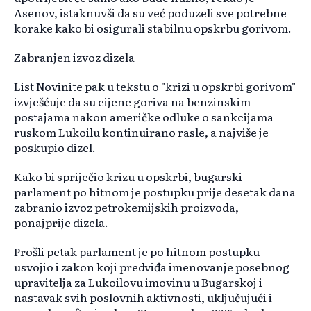
Asenov, istaknuvši da su već poduzeli sve potrebne
korake kako bi osigurali stabilnu opskrbu gorivom.
Zabranjen izvoz dizela
List Novinite pak u tekstu o "krizi u opskrbi gorivom"
izvješćuje da su cijene goriva na benzinskim
postajama nakon američke odluke o sankcijama
ruskom Lukoilu kontinuirano rasle, a najviše je
poskupio dizel.
Kako bi spriječio krizu u opskrbi, bugarski
parlament po hitnom je postupku prije desetak dana
zabranio izvoz petrokemijskih proizvoda,
ponajprije dizela.
Prošli petak parlament je po hitnom postupku
usvojio i zakon koji predviđa imenovanje posebnog
upravitelja za Lukoilovu imovinu u Bugarskoj i
nastavak svih poslovnih aktivnosti, uključujući i