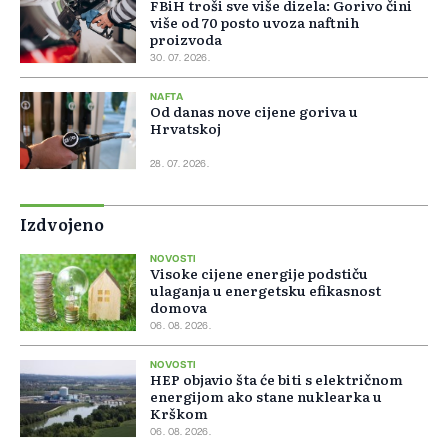
FBiH troši sve više dizela: Gorivo čini
više od 70 posto uvoza naftnih
proizvoda
30. 07. 2026.
NAFTA
Od danas nove cijene goriva u
Hrvatskoj
28. 07. 2026.
Izdvojeno
NOVOSTI
Visoke cijene energije podstiču
ulaganja u energetsku efikasnost
domova
06. 08. 2026.
NOVOSTI
HEP objavio šta će biti s električnom
energijom ako stane nuklearka u
Krškom
06. 08. 2026.