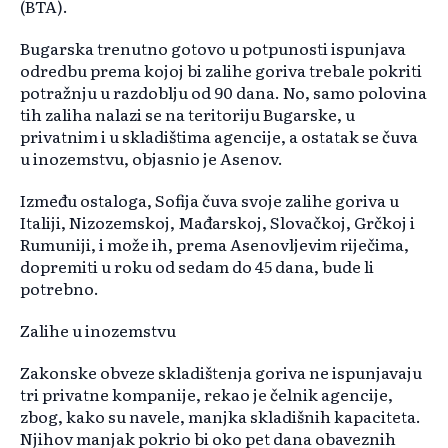
(BTA).
Bugarska trenutno gotovo u potpunosti ispunjava
odredbu prema kojoj bi zalihe goriva trebale pokriti
potražnju u razdoblju od 90 dana. No, samo polovina
tih zaliha nalazi se na teritoriju Bugarske, u
privatnim i u skladištima agencije, a ostatak se čuva
u inozemstvu, objasnio je Asenov.
Između ostaloga, Sofija čuva svoje zalihe goriva u
Italiji, Nizozemskoj, Mađarskoj, Slovačkoj, Grčkoj i
Rumuniji, i može ih, prema Asenovljevim riječima,
dopremiti u roku od sedam do 45 dana, bude li
potrebno.
Zalihe u inozemstvu
Zakonske obveze skladištenja goriva ne ispunjavaju
tri privatne kompanije, rekao je čelnik agencije,
zbog, kako su navele, manjka skladišnih kapaciteta.
Njihov manjak pokrio bi oko pet dana obaveznih