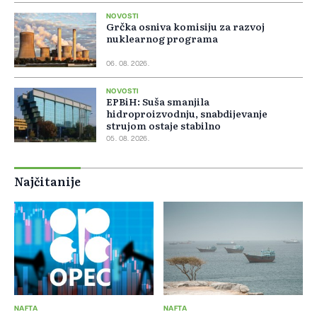
NOVOSTI
Grčka osniva komisiju za razvoj
nuklearnog programa
06. 08. 2026.
NOVOSTI
EPBiH: Suša smanjila
hidroproizvodnju, snabdijevanje
strujom ostaje stabilno
05. 08. 2026.
Najčitanije
NAFTA
NAFTA