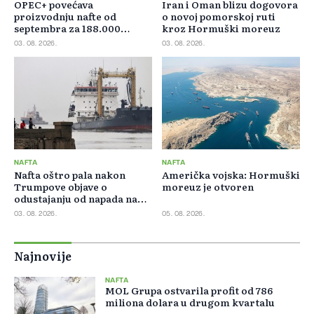
OPEC+ povećava
Iran i Oman blizu dogovora
proizvodnju nafte od
o novoj pomorskoj ruti
septembra za 188.000
kroz Hormuški moreuz
barela dnevno
03. 08. 2026.
03. 08. 2026.
NAFTA
NAFTA
Nafta oštro pala nakon
Američka vojska: Hormuški
Trumpove objave o
moreuz je otvoren
odustajanju od napada na
Iran
03. 08. 2026.
05. 08. 2026.
Najnovije
NAFTA
MOL Grupa ostvarila profit od 786
miliona dolara u drugom kvartalu