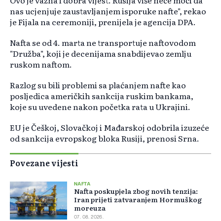
Ovo je važna i dobra vijest. Rusija više neće moći da
nas ucjenjuje zaustavljanjem isporuke nafte", rekao
je Fijala na ceremoniji, prenijela je agencija DPA.
Nafta se od 4. marta ne transportuje naftovodom
"Družba", koji je decenijama snabdijevao zemlju
ruskom naftom.
Razlog su bili problemi sa plaćanjem nafte kao
posljedica američkih sankcija ruskim bankama,
koje su uvedene nakon početka rata u Ukrajini.
EU je Češkoj, Slovačkoj i Mađarskoj odobrila izuzeće
od sankcija evropskog bloka Rusiji, prenosi Srna.
Povezane vijesti
NAFTA
Nafta poskupjela zbog novih tenzija:
Iran prijeti zatvaranjem Hormuškog
moreuza
07. 08. 2026.