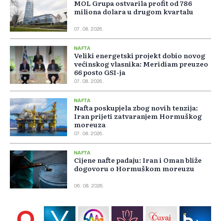
MOL Grupa ostvarila profit od 786
miliona dolara u drugom kvartalu
07. 08. 2026.
NAFTA
Veliki energetski projekt dobio novog
većinskog vlasnika: Meridiam preuzeo
66 posto GSI-ja
07. 08. 2026.
NAFTA
Nafta poskupjela zbog novih tenzija:
Iran prijeti zatvaranjem Hormuškog
moreuza
07. 08. 2026.
NAFTA
Cijene nafte padaju: Iran i Oman bliže
dogovoru o Hormuškom moreuzu
06. 08. 2026.