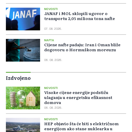
NOVOSTI
JANAF i MOL sklopili ugovor o
transportu 2,05 miliona tona nafte
07. 08. 2026.
NAFTA
Cijene nafte padaju: Iran i Oman bliže
dogovoru o Hormuškom moreuzu
06. 08. 2026.
Izdvojeno
NOVOSTI
Visoke cijene energije podstiču
ulaganja u energetsku efikasnost
domova
06. 08. 2026.
NOVOSTI
HEP objavio šta će biti s električnom
energijom ako stane nuklearka u