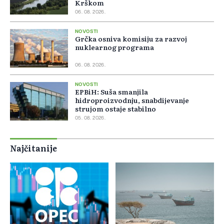
Krškom
06. 08. 2026.
NOVOSTI
Grčka osniva komisiju za razvoj
nuklearnog programa
06. 08. 2026.
NOVOSTI
EPBiH: Suša smanjila
hidroproizvodnju, snabdijevanje
strujom ostaje stabilno
05. 08. 2026.
Najčitanije