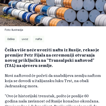
Foto: Ilustracija
češka
uvoz
nafta
Češka više neće uvoziti naftu iz Rusije, rekao je
premijer Petr Fijala na ceremoniji otvaranja
novog priključka na "Transalpski naftovod"
(TAL) na sjeveru zemlje.
Novi naftovod će početi da snabdijeva zemlju naftom
koja se dovodi u italijansku luku Trst, na obali
Jadranskog mora.
"Ovo je historijski trenutak, pošto je poslije 60
godina naša zavisnost od Rusije konačno okončana.