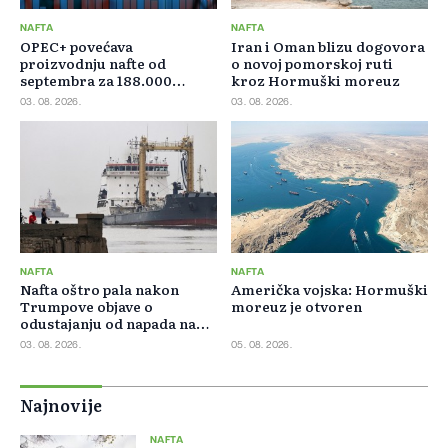
NAFTA
NAFTA
OPEC+ povećava
Iran i Oman blizu dogovora
proizvodnju nafte od
o novoj pomorskoj ruti
septembra za 188.000
kroz Hormuški moreuz
barela dnevno
03. 08. 2026.
03. 08. 2026.
NAFTA
NAFTA
Nafta oštro pala nakon
Američka vojska: Hormuški
Trumpove objave o
moreuz je otvoren
odustajanju od napada na
Iran
03. 08. 2026.
05. 08. 2026.
Najnovije
NAFTA