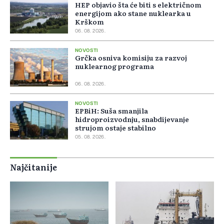
HEP objavio šta će biti s električnom
energijom ako stane nuklearka u
Krškom
06. 08. 2026.
NOVOSTI
Grčka osniva komisiju za razvoj
nuklearnog programa
06. 08. 2026.
NOVOSTI
EPBiH: Suša smanjila
hidroproizvodnju, snabdijevanje
strujom ostaje stabilno
05. 08. 2026.
Najčitanije