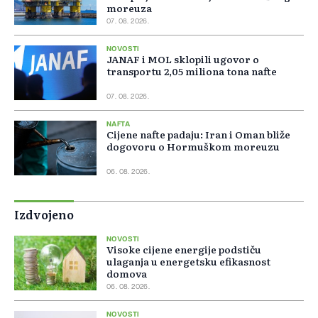
moreuza
07. 08. 2026.
NOVOSTI
JANAF i MOL sklopili ugovor o
transportu 2,05 miliona tona nafte
07. 08. 2026.
NAFTA
Cijene nafte padaju: Iran i Oman bliže
dogovoru o Hormuškom moreuzu
06. 08. 2026.
Izdvojeno
NOVOSTI
Visoke cijene energije podstiču
ulaganja u energetsku efikasnost
domova
06. 08. 2026.
NOVOSTI