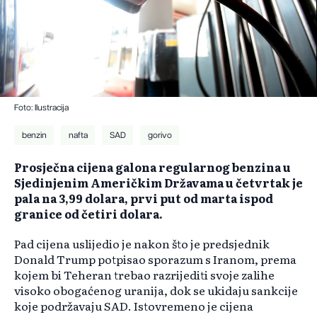
Foto: Ilustracija
benzin
nafta
SAD
gorivo
Prosječna cijena galona regularnog benzina u
Sjedinjenim Američkim Državama u četvrtak je
pala na 3,99 dolara, prvi put od marta ispod
granice od četiri dolara.
Pad cijena uslijedio je nakon što je predsjednik
Donald Trump potpisao sporazum s Iranom, prema
kojem bi Teheran trebao razrijediti svoje zalihe
visoko obogaćenog uranija, dok se ukidaju sankcije
koje podržavaju SAD. Istovremeno je cijena