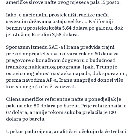
američke sirove nafte ovog mjeseca pala 15 posto.
Iako je nacionalni prosjek niži, razlike među
saveznim državama ostaju velike. U Kaliforniji
benzin u prosjeku košta 5,64 dolara po galonu, dok
je u Južnoj Karolini 3,58 dolara.
Sporazum između SAD-a i Irana predviđa trajni
prekid neprijateljstava i otvara rok od 60 dana za
pregovore o konačnom dogovoru o budućnosti
iranskog nuklearnog programa. Ipak, Trump je
ostavio mogućnost nastavka napada, dok sporazum,
prema navodima AP-a, Iranu unaprijed donosi više
koristi nego što traži zauzvrat.
Cijena američke referentne nafte u ponedjeljak je
pala na oko 80 dolara po barelu. Prije rata iznosila je
67 dolara, a ranije tokom sukoba prelazila je 120
dolara po barelu.
Uprkos padu cijena, analitičari očekuju da će trebati