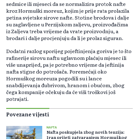
sedmice ili mjeseci da se normalizira protok nafte
kroz Hormuški moreuz, kojim je prije rata prolazila
petina svjetske sirove nafte. Stotine brodova i dalje
su zaglavljene u Perzijskom zaljevu, proizvođačima
iz Zaljeva treba vrijeme da vrate proizvodnju, a
brodari i dalje procjenjuju da li je prolaz siguran.
Dodatni razlog sporijeg pojeftinjenja goriva je to što
rafinerije sirovu naftu uglavnom plaćaju mjesec ili
više unaprijed, pa je potrebno vrijeme da jeftinija
nafta stigne do potrošača. Poremećaji oko
Hormuškog moreuza pogodili su i lance
snabdijevanja đubrivom, hranom i obućom, zbog
čega kompanije očekuju da će viši troškovi još
potrajati.
Povezane vijesti
NAFTA
Nafta poskupjela zbog novih tenzija:
Iran prijeti zatvaranjem Hormuškog