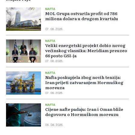
NAFTA
MOL Grupa ostvarila profit od 786
miliona dolara u drugom kvartalu
07. 08. 2026.
NAFTA
Veliki energetski projekt dobio novog
većinskog vlasnika: Meridiam preuzeo
66 posto GSI-ja
07. 08. 2026.
NAFTA
Nafta poskupjela zbog novih tenzija:
Iran prijeti zatvaranjem Hormuškog
moreuza
07. 08. 2026.
NAFTA
Cijene nafte padaju: Iran i Oman bliže
dogovoru o Hormuškom moreuzu
06. 08. 2026.