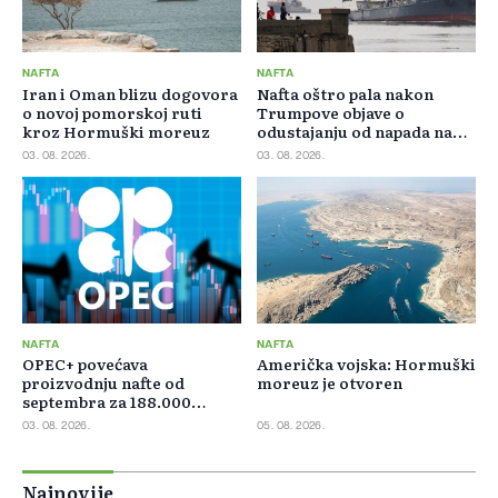
NAFTA
NAFTA
Iran i Oman blizu dogovora
Nafta oštro pala nakon
o novoj pomorskoj ruti
Trumpove objave o
kroz Hormuški moreuz
odustajanju od napada na
Iran
03. 08. 2026.
03. 08. 2026.
NAFTA
NAFTA
OPEC+ povećava
Američka vojska: Hormuški
proizvodnju nafte od
moreuz je otvoren
septembra za 188.000
barela dnevno
03. 08. 2026.
05. 08. 2026.
Najnovije