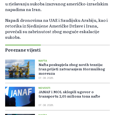
u rješavanju sukoba izazvanog američko-izraelskim
napadima na Iran.
Napadi dronovima na UAE i Saudijsku Arabiju, kao i
retorika iz Sjedinjene Američke Države i Irana,
povećali su zabrinutost zbog moguće eskalacije
sukoba.
Povezane vijesti
NAFTA
Nafta poskupjela zbog novih tenzija:
Iran prijeti zatvaranjem Hormuškog
moreuza
07. 08. 2026.
NOVOSTI
JANAF i MOL sklopili ugovor o
transportu 2,05 miliona tona nafte
07. 08. 2026.