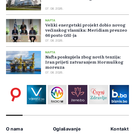
07. 08. 2026.
NAFTA
Veliki energetski projekt dobio novog
većinskog vlasnika: Meridiam preuzeo
66 posto GSI-ja
07. 08. 2026.
NAFTA
Nafta poskupjela zbog novih tenzija:
Iran prijeti zatvaranjem Hormuškog
moreuza
07. 08. 2026.
O nama
Oglašavanje
Kontakt