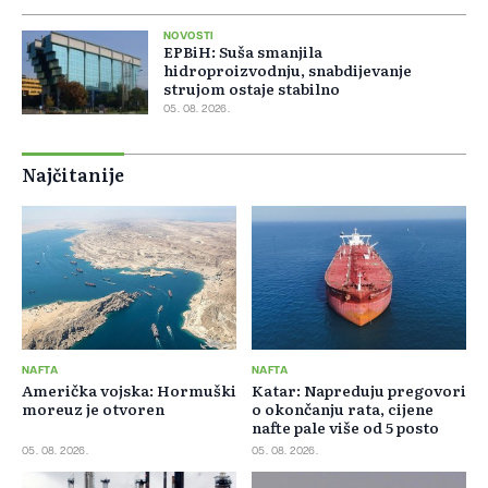
NOVOSTI
EPBiH: Suša smanjila
hidroproizvodnju, snabdijevanje
strujom ostaje stabilno
05. 08. 2026.
Najčitanije
NAFTA
NAFTA
Američka vojska: Hormuški
Katar: Napreduju pregovori
moreuz je otvoren
o okončanju rata, cijene
nafte pale više od 5 posto
05. 08. 2026.
05. 08. 2026.