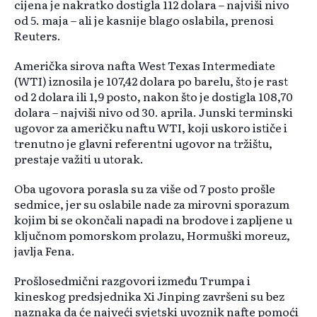
cijena je nakratko dostigla 112 dolara – najviši nivo
od 5. maja – ali je kasnije blago oslabila, prenosi
Reuters.
Američka sirova nafta West Texas Intermediate
(WTI) iznosila je 107,42 dolara po barelu, što je rast
od 2 dolara ili 1,9 posto, nakon što je dostigla 108,70
dolara – najviši nivo od 30. aprila. Junski terminski
ugovor za američku naftu WTI, koji uskoro ističe i
trenutno je glavni referentni ugovor na tržištu,
prestaje važiti u utorak.
Oba ugovora porasla su za više od 7 posto prošle
sedmice, jer su oslabile nade za mirovni sporazum
kojim bi se okončali napadi na brodove i zapljene u
ključnom pomorskom prolazu, Hormuški moreuz,
javlja Fena.
Prošlosedmični razgovori između Trumpa i
kineskog predsjednika Xi Jinping završeni su bez
naznaka da će najveći svjetski uvoznik nafte pomoći