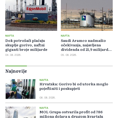
NAFTA
NAFTA
Dok potrošači plaćaju
Saudi Aramco nadmašio
skuplje gorivo, naftni
očekivanja, najavljena
giganti broje milijarde
dividenda od 21,9 milijardi
dolara
04. 08. 2026.
05. 08. 2026.
Najnovije
NAFTA
Hrvatska: Gorivo bi od utorka moglo
pojeftiniti i poskupjeti
08. 08. 2026.
NAFTA
MOL Grupa ostvarila profit od 786
miliona dolara u drugom kvartalu