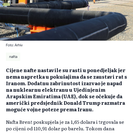
Foto: Arhiv
nafta
Cijene nafte nastavile su rasti u ponedjeljak jer
nema napretka u pokušajima da se zaustavi rat s
Iranom. Dodatnu zabrinutost izazvao je napad
na nuklearnu elektranu u Ujedinjenim
Arapskim Emiratima (UAE), dok se očekuje da
američki predsjednik Donald Trump razmatra
moguće vojne poteze prema Iranu.
Nafta Brent poskupjela je za 1,65 dolara i trgovala se
po cijeni od 110,91 dolar po barelu. Tokom dana