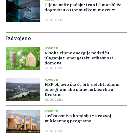
NAFTA
Cijene nafte padaju: Iran i Oman bliže
dogovoru o Hormuškom moreuzu
06. 08. 2026.
Izdvojeno
NOVOSTI
Visoke cijene energije podstiču
ulaganja u energetsku efikasnost
domova
06. 08. 2026.
NOVOSTI
HEP objavio šta će biti s električnom
energijom ako stane nuklearka u
Krškom
06. 08. 2026.
NOVOSTI
Grčka osniva komisiju za razvoj
nuklearnog programa
06. 08. 2026.