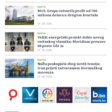
NAFTA
MOL Grupa ostvarila profit od 786
miliona dolara u drugom kvartalu
07. 08. 2026.
NAFTA
Veliki energetski projekt dobio novog
većinskog vlasnika: Meridiam preuzeo
66 posto GSI-ja
07. 08. 2026.
NAFTA
Nafta poskupjela zbog novih tenzija:
Iran prijeti zatvaranjem Hormuškog
moreuza
07. 08. 2026.