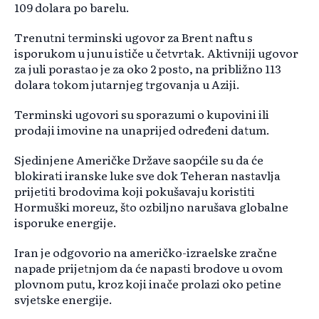
109 dolara po barelu.
Trenutni terminski ugovor za Brent naftu s
isporukom u junu ističe u četvrtak. Aktivniji ugovor
za juli porastao je za oko 2 posto, na približno 113
dolara tokom jutarnjeg trgovanja u Aziji.
Terminski ugovori su sporazumi o kupovini ili
prodaji imovine na unaprijed određeni datum.
Sjedinjene Američke Države saopćile su da će
blokirati iranske luke sve dok Teheran nastavlja
prijetiti brodovima koji pokušavaju koristiti
Hormuški moreuz, što ozbiljno narušava globalne
isporuke energije.
Iran je odgovorio na američko-izraelske zračne
napade prijetnjom da će napasti brodove u ovom
plovnom putu, kroz koji inače prolazi oko petine
svjetske energije.