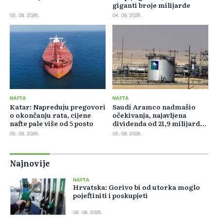
giganti broje milijarde
05. 08. 2026.
04. 08. 2026.
NAFTA
NAFTA
Katar: Napreduju pregovori
Saudi Aramco nadmašio
o okončanju rata, cijene
očekivanja, najavljena
nafte pale više od 5 posto
dividenda od 21,9 milijardi
dolara
05. 08. 2026.
05. 08. 2026.
Najnovije
NAFTA
Hrvatska: Gorivo bi od utorka moglo
pojeftiniti i poskupjeti
08. 08. 2026.