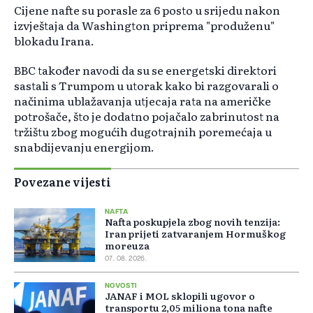
Cijene nafte su porasle za 6 posto u srijedu nakon
izvještaja da Washington priprema "produženu"
blokadu Irana.
BBC također navodi da su se energetski direktori
sastali s Trumpom u utorak kako bi razgovarali o
načinima ublažavanja utjecaja rata na američke
potrošače, što je dodatno pojačalo zabrinutost na
tržištu zbog mogućih dugotrajnih poremećaja u
snabdijevanju energijom.
Povezane vijesti
NAFTA
Nafta poskupjela zbog novih tenzija:
Iran prijeti zatvaranjem Hormuškog
moreuza
07. 08. 2026.
NOVOSTI
JANAF i MOL sklopili ugovor o
transportu 2,05 miliona tona nafte