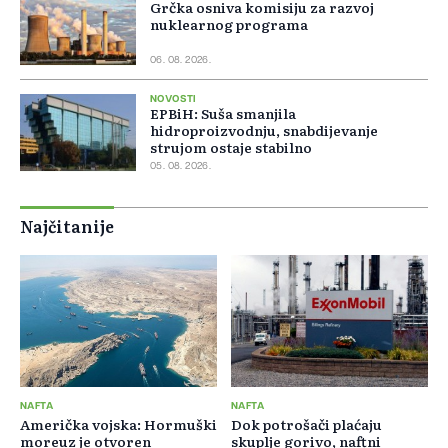
Grčka osniva komisiju za razvoj
nuklearnog programa
06. 08. 2026.
NOVOSTI
EPBiH: Suša smanjila
hidroproizvodnju, snabdijevanje
strujom ostaje stabilno
05. 08. 2026.
Najčitanije
NAFTA
NAFTA
Američka vojska: Hormuški
Dok potrošači plaćaju
moreuz je otvoren
skuplje gorivo, naftni