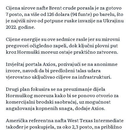
Cijena sirove nafte Brent crude porasla je za gotovo
7 posto, na više od 126 dolara (94 funte) po barelu, što
je najviši nivo od potpune ruske invazije na Ukrajinu
2022. godine.
Cijene energije su ove sedmice rasle jer su mirovni
pregovori očigledno zapeli, dok ključni plovni put
kroz Hormuški moreuz ostaje praktično zatvoren.
Izvještaj portala Axios, pozivajući se na anonimne
izvore, navodi da bi predloženi talas udara
vjerovatno uključivao ciljeve na infrastrukturi.
Drugi plan fokusira se na preuzimanje dijela
Hormuškog moreuza kako bi se ponovo otvorio za
komercijalni brodski saobraćaj, uz mogućnost
angažovanja kopnenih snaga, dodaje Axios.
Američka referentna nafta West Texas Intermediate
također je poskupjela, za oko 2,3 posto, na približno