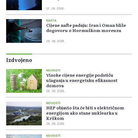
07. 08. 2026.
NAFTA
Cijene nafte padaju: Iran i Oman bliže
dogovoru o Hormuškom moreuzu
06. 08. 2026.
Izdvojeno
NOVOSTI
Visoke cijene energije podstiču
ulaganja u energetsku efikasnost
domova
06. 08. 2026.
NOVOSTI
HEP objavio šta će biti s električnom
energijom ako stane nuklearka u
Krškom
06. 08. 2026.
NOVOSTI