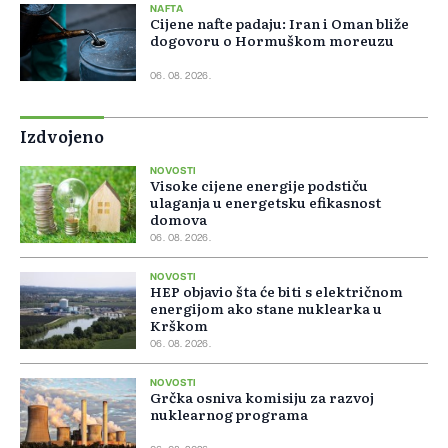
NAFTA
Cijene nafte padaju: Iran i Oman bliže
dogovoru o Hormuškom moreuzu
06. 08. 2026.
Izdvojeno
NOVOSTI
Visoke cijene energije podstiču
ulaganja u energetsku efikasnost
domova
06. 08. 2026.
NOVOSTI
HEP objavio šta će biti s električnom
energijom ako stane nuklearka u
Krškom
06. 08. 2026.
NOVOSTI
Grčka osniva komisiju za razvoj
nuklearnog programa