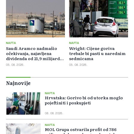
NAFTA
NAFTA
Saudi Aramco nadmašio
Wright: Cijene goriva
očekivanja, najavljena
trebale bi pasti u narednim
dividenda od 21,9 milijardi
sedmicama
dolara
05. 08. 2026.
05. 08. 2026.
Najnovije
NAFTA
Hrvatska: Gorivo bi od utorka moglo
pojeftiniti i poskupjeti
08. 08. 2026.
NAFTA
MOL Grupa ostvarila profit od 786