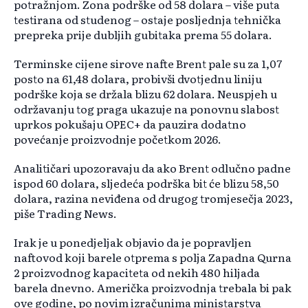
potražnjom. Zona podrške od 58 dolara – više puta
testirana od studenog – ostaje posljednja tehnička
prepreka prije dubljih gubitaka prema 55 dolara.
Terminske cijene sirove nafte Brent pale su za 1,07
posto na 61,48 dolara, probivši dvotjednu liniju
podrške koja se držala blizu 62 dolara. Neuspjeh u
održavanju tog praga ukazuje na ponovnu slabost
uprkos pokušaju OPEC+ da pauzira dodatno
povećanje proizvodnje početkom 2026.
Analitičari upozoravaju da ako Brent odlučno padne
ispod 60 dolara, sljedeća podrška bit će blizu 58,50
dolara, razina neviđena od drugog tromjesečja 2023,
piše Trading News.
Irak je u ponedjeljak objavio da je popravljen
naftovod koji barele otprema s polja Zapadna Qurna
2 proizvodnog kapaciteta od nekih 480 hiljada
barela dnevno. Američka proizvodnja trebala bi pak
ove godine, po novim izračunima ministarstva