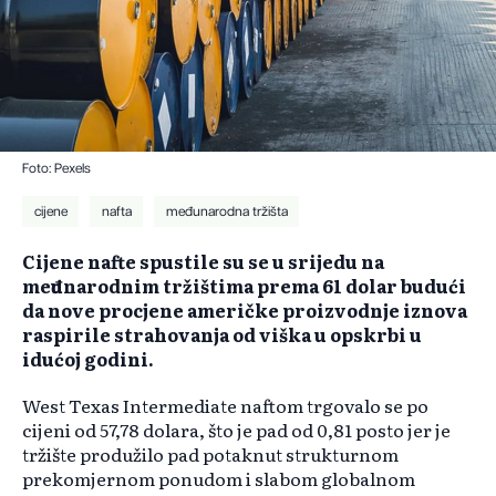
Foto: Pexels
cijene
nafta
međunarodna tržišta
Cijene nafte spustile su se u srijedu na
međunarodnim tržištima prema 61 dolar budući
da nove procjene američke proizvodnje iznova
raspirile strahovanja od viška u opskrbi u
idućoj godini.
West Texas Intermediate naftom trgovalo se po
cijeni od 57,78 dolara, što je pad od 0,81 posto jer je
tržište produžilo pad potaknut strukturnom
prekomjernom ponudom i slabom globalnom