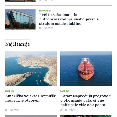
06. 08. 2026.
NOVOSTI
EPBiH: Suša smanjila
hidroproizvodnju, snabdijevanje
strujom ostaje stabilno
05. 08. 2026.
Najčitanije
NAFTA
NAFTA
Američka vojska: Hormuški
Katar: Napreduju pregovori
moreuz je otvoren
o okončanju rata, cijene
nafte pale više od 5 posto
05. 08. 2026.
05. 08. 2026.