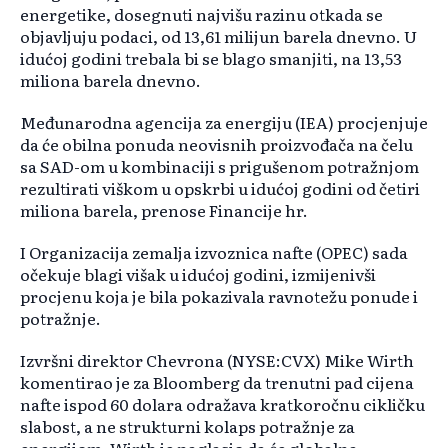
energetike, dosegnuti najvišu razinu otkada se
objavljuju podaci, od 13,61 milijun barela dnevno. U
idućoj godini trebala bi se blago smanjiti, na 13,53
miliona barela dnevno.
Međunarodna agencija za energiju (IEA) procjenjuje
da će obilna ponuda neovisnih proizvođača na čelu
sa SAD-om u kombinaciji s prigušenom potražnjom
rezultirati viškom u opskrbi u idućoj godini od četiri
miliona barela, prenose Financije hr.
I Organizacija zemalja izvoznica nafte (OPEC) sada
očekuje blagi višak u idućoj godini, izmijenivši
procjenu koja je bila pokazivala ravnotežu ponude i
potražnje.
Izvršni direktor Chevrona (NYSE:CVX) Mike Wirth
komentirao je za Bloomberg da trenutni pad cijena
nafte ispod 60 dolara odražava kratkoročnu cikličku
slabost, a ne strukturni kolaps potražnje za