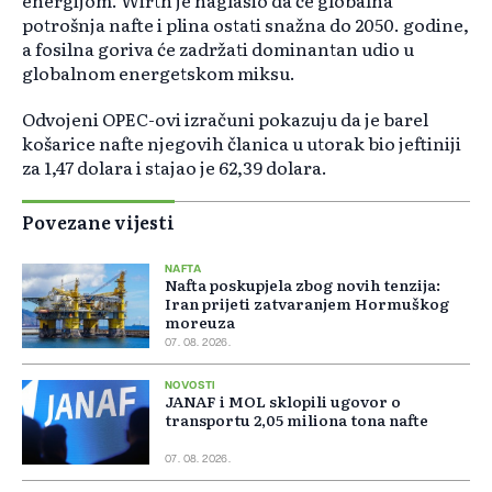
energijom. Wirth je naglasio da će globalna
potrošnja nafte i plina ostati snažna do 2050. godine,
a fosilna goriva će zadržati dominantan udio u
globalnom energetskom miksu.
Odvojeni OPEC-ovi izračuni pokazuju da je barel
košarice nafte njegovih članica u utorak bio jeftiniji
za 1,47 dolara i stajao je 62,39 dolara.
Povezane vijesti
NAFTA
Nafta poskupjela zbog novih tenzija:
Iran prijeti zatvaranjem Hormuškog
moreuza
07. 08. 2026.
NOVOSTI
JANAF i MOL sklopili ugovor o
transportu 2,05 miliona tona nafte
07. 08. 2026.