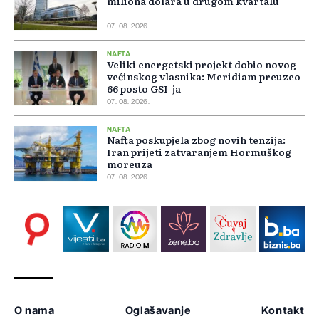
miliona dolara u drugom kvartalu
07. 08. 2026.
NAFTA
Veliki energetski projekt dobio novog
većinskog vlasnika: Meridiam preuzeo
66 posto GSI-ja
07. 08. 2026.
NAFTA
Nafta poskupjela zbog novih tenzija:
Iran prijeti zatvaranjem Hormuškog
moreuza
07. 08. 2026.
O nama
Oglašavanje
Kontakt