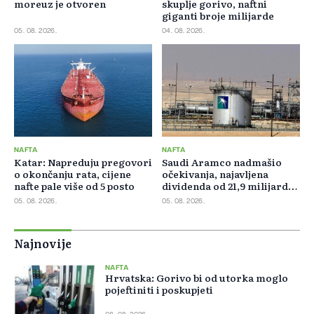
moreuz je otvoren
skuplje gorivo, naftni
giganti broje milijarde
05. 08. 2026.
04. 08. 2026.
NAFTA
NAFTA
Katar: Napreduju pregovori
Saudi Aramco nadmašio
o okončanju rata, cijene
očekivanja, najavljena
nafte pale više od 5 posto
dividenda od 21,9 milijardi
dolara
05. 08. 2026.
05. 08. 2026.
Najnovije
NAFTA
Hrvatska: Gorivo bi od utorka moglo
pojeftiniti i poskupjeti