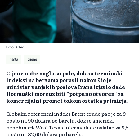
Foto: Arhiv
nafta
cijene
Cijene nafte naglo su pale, dok su terminski
indeksi na berzama porasli nakon što je
ministar vanjskih poslova Irana izjavio da će
Hormuški moreuz biti "potpuno otvoren" za
komercijalni promet tokom ostatka primirja.
Globalni referentni indeks Brent crude pao je za 9
posto na 90 dolara po barelu, dok je američki
benchmark West Texas Intermediate oslabio za 9,5
posto na 82,60 dolara po barelu.