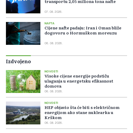
transportu 2,05 miliona tona nafte
07. 08. 2026.
NAFTA
Cijene nafte padaju: Iran i Oman bliže
dogovoru o Hormuškom moreuzu
06. 08. 2026.
Izdvojeno
NOVOSTI
Visoke cijene energije podstiču
ulaganja u energetsku efikasnost
domova
06. 08. 2026.
NOVOSTI
HEP objavio šta će biti s električnom
energijom ako stane nuklearka u
Krškom
06. 08. 2026.