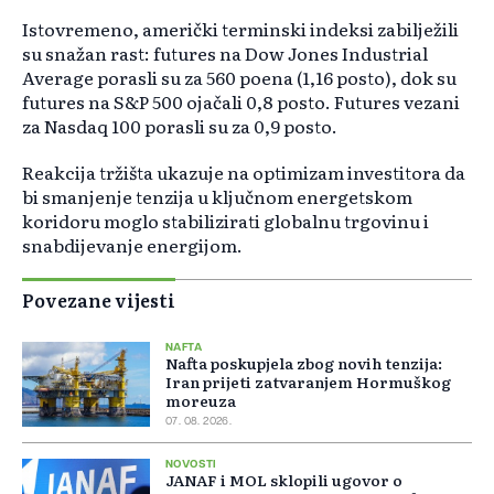
Istovremeno, američki terminski indeksi zabilježili
su snažan rast: futures na Dow Jones Industrial
Average porasli su za 560 poena (1,16 posto), dok su
futures na S&P 500 ojačali 0,8 posto. Futures vezani
za Nasdaq 100 porasli su za 0,9 posto.
Reakcija tržišta ukazuje na optimizam investitora da
bi smanjenje tenzija u ključnom energetskom
koridoru moglo stabilizirati globalnu trgovinu i
snabdijevanje energijom.
Povezane vijesti
NAFTA
Nafta poskupjela zbog novih tenzija:
Iran prijeti zatvaranjem Hormuškog
moreuza
07. 08. 2026.
NOVOSTI
JANAF i MOL sklopili ugovor o