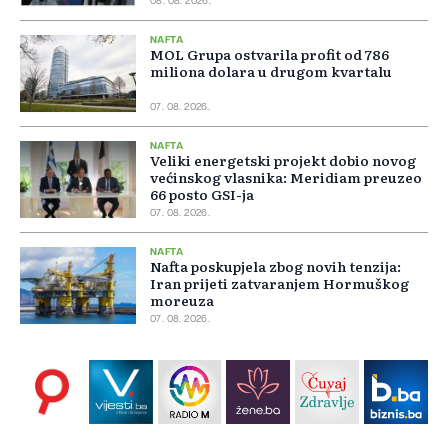
08. 08. 2026.
NAFTA
MOL Grupa ostvarila profit od 786
miliona dolara u drugom kvartalu
07. 08. 2026.
NAFTA
Veliki energetski projekt dobio novog
većinskog vlasnika: Meridiam preuzeo
66 posto GSI-ja
07. 08. 2026.
NAFTA
Nafta poskupjela zbog novih tenzija:
Iran prijeti zatvaranjem Hormuškog
moreuza
07. 08. 2026.