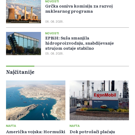
NOVOSTI
Grčka osniva komisiju za razvoj
nuklearnog programa
06. 08. 2026.
NOVOSTI
EPBiH: Suša smanjila
hidroproizvodnju, snabdijevanje
strujom ostaje stabilno
05. 08. 2026.
Najčitanije
NAFTA
NAFTA
Američka vojska: Hormuški
Dok potrošači plaćaju