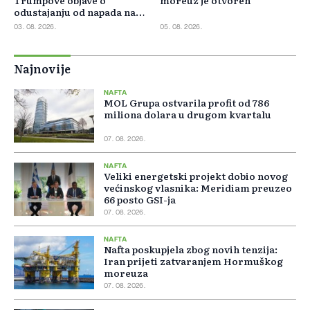
Trumpove objave o
moreuz je otvoren
odustajanju od napada na
Iran
03. 08. 2026.
05. 08. 2026.
Najnovije
NAFTA
MOL Grupa ostvarila profit od 786
miliona dolara u drugom kvartalu
07. 08. 2026.
NAFTA
Veliki energetski projekt dobio novog
većinskog vlasnika: Meridiam preuzeo
66 posto GSI-ja
07. 08. 2026.
NAFTA
Nafta poskupjela zbog novih tenzija:
Iran prijeti zatvaranjem Hormuškog
moreuza
07. 08. 2026.