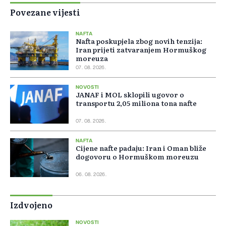
Povezane vijesti
NAFTA
Nafta poskupjela zbog novih tenzija:
Iran prijeti zatvaranjem Hormuškog
moreuza
07. 08. 2026.
NOVOSTI
JANAF i MOL sklopili ugovor o
transportu 2,05 miliona tona nafte
07. 08. 2026.
NAFTA
Cijene nafte padaju: Iran i Oman bliže
dogovoru o Hormuškom moreuzu
06. 08. 2026.
Izdvojeno
NOVOSTI