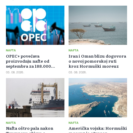
NAFTA
NAFTA
OPEC+ povećava
Iran i Oman blizu dogovora
proizvodnju nafte od
o novoj pomorskoj ruti
septembra za 188.000
kroz Hormuški moreuz
barela dnevno
03. 08. 2026.
03. 08. 2026.
NAFTA
NAFTA
Nafta oštro pala nakon
Američka vojska: Hormuški