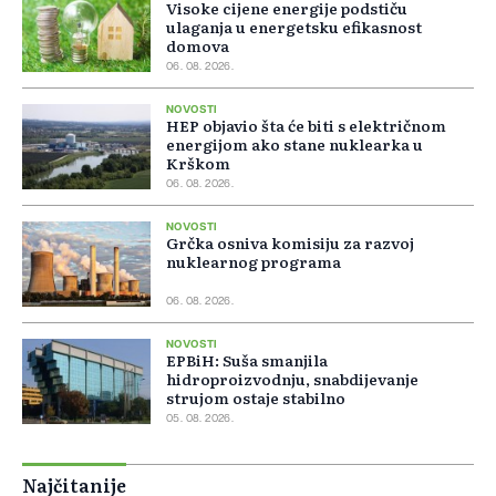
Visoke cijene energije podstiču
ulaganja u energetsku efikasnost
domova
06. 08. 2026.
NOVOSTI
HEP objavio šta će biti s električnom
energijom ako stane nuklearka u
Krškom
06. 08. 2026.
NOVOSTI
Grčka osniva komisiju za razvoj
nuklearnog programa
06. 08. 2026.
NOVOSTI
EPBiH: Suša smanjila
hidroproizvodnju, snabdijevanje
strujom ostaje stabilno
05. 08. 2026.
Najčitanije