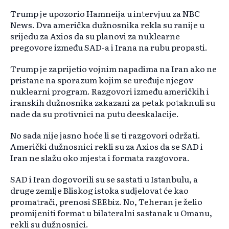
Trump je upozorio Hamneija u intervjuu za NBC
News. Dva američka dužnosnika rekla su ranije u
srijedu za Axios da su planovi za nuklearne
pregovore između SAD-a i Irana na rubu propasti.
Trump je zaprijetio vojnim napadima na Iran ako ne
pristane na sporazum kojim se uređuje njegov
nuklearni program. Razgovori između američkih i
iranskih dužnosnika zakazani za petak potaknuli su
nade da su protivnici na putu deeskalacije.
No sada nije jasno hoće li se ti razgovori održati.
Američki dužnosnici rekli su za Axios da se SAD i
Iran ne slažu oko mjesta i formata razgovora.
SAD i Iran dogovorili su se sastati u Istanbulu, a
druge zemlje Bliskog istoka sudjelovat će kao
promatrači, prenosi SEEbiz. No, Teheran je želio
promijeniti format u bilateralni sastanak u Omanu,
rekli su dužnosnici.