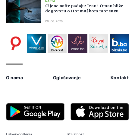
NAFTA
Cijene nafte padaju: Iran i Oman bliže
dogovoru o Hormuškom moreuzu
06. 08. 2026.
O nama
Oglašavanje
Kontakt
Uslovi korištenja
Privatnost