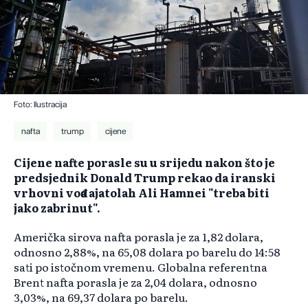
Foto: Ilustracija
nafta
trump
cijene
Cijene nafte porasle su u srijedu nakon što je
predsjednik Donald Trump rekao da iranski
vrhovni vođa ajatolah Ali Hamnei "treba biti
jako zabrinut".
Američka sirova nafta porasla je za 1,82 dolara,
odnosno 2,88%, na 65,08 dolara po barelu do 14:58
sati po istočnom vremenu. Globalna referentna
Brent nafta porasla je za 2,04 dolara, odnosno
3,03%, na 69,37 dolara po barelu.