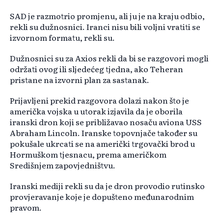
SAD je razmotrio promjenu, ali ju je na kraju odbio,
rekli su dužnosnici. Iranci nisu bili voljni vratiti se
izvornom formatu, rekli su.
Dužnosnici su za Axios rekli da bi se razgovori mogli
održati ovog ili sljedećeg tjedna, ako Teheran
pristane na izvorni plan za sastanak.
Prijavljeni prekid razgovora dolazi nakon što je
američka vojska u utorak izjavila da je oborila
iranski dron koji se približavao nosaču aviona USS
Abraham Lincoln. Iranske topovnjače također su
pokušale ukrcati se na američki trgovački brod u
Hormuškom tjesnacu, prema američkom
Središnjem zapovjedništvu.
Iranski mediji rekli su da je dron provodio rutinsko
provjeravanje koje je dopušteno međunarodnim
pravom.