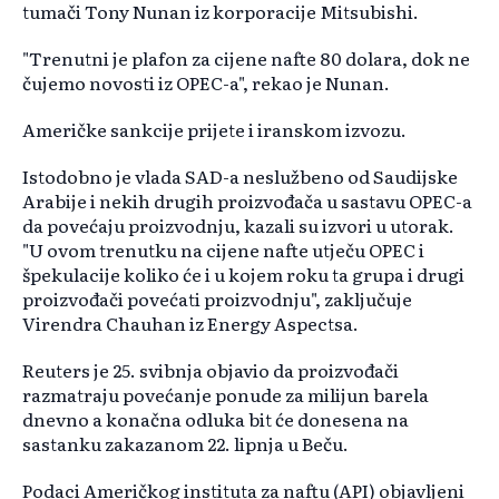
tumači Tony Nunan iz korporacije Mitsubishi.
"Trenutni je plafon za cijene nafte 80 dolara, dok ne
čujemo novosti iz OPEC-a", rekao je Nunan.
Američke sankcije prijete i iranskom izvozu.
Istodobno je vlada SAD-a neslužbeno od Saudijske
Arabije i nekih drugih proizvođača u sastavu OPEC-a
da povećaju proizvodnju, kazali su izvori u utorak.
"U ovom trenutku na cijene nafte utječu OPEC i
špekulacije koliko će i u kojem roku ta grupa i drugi
proizvođači povećati proizvodnju", zaključuje
Virendra Chauhan iz Energy Aspectsa.
Reuters je 25. svibnja objavio da proizvođači
razmatraju povećanje ponude za milijun barela
dnevno a konačna odluka bit će donesena na
sastanku zakazanom 22. lipnja u Beču.
Podaci Američkog instituta za naftu (API) objavljeni