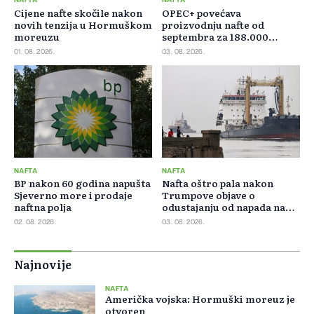
NAFTA
NAFTA
Cijene nafte skočile nakon
OPEC+ povećava
novih tenzija u Hormuškom
proizvodnju nafte od
moreuzu
septembra za 188.000
barela dnevno
01. 08. 2026.
03. 08. 2026.
NAFTA
NAFTA
BP nakon 60 godina napušta
Nafta oštro pala nakon
Sjeverno more i prodaje
Trumpove objave o
naftna polja
odustajanju od napada na
Iran
02. 08. 2026.
03. 08. 2026.
Najnovije
NAFTA
Američka vojska: Hormuški moreuz je
otvoren