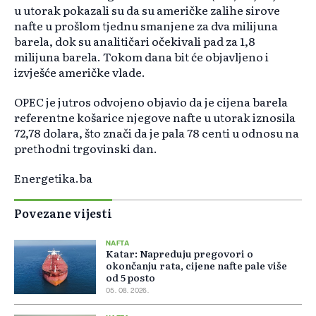
u utorak pokazali su da su američke zalihe sirove
nafte u prošlom tjednu smanjene za dva milijuna
barela, dok su analitičari očekivali pad za 1,8
milijuna barela. Tokom dana bit će objavljeno i
izvješće američke vlade.
OPEC je jutros odvojeno objavio da je cijena barela
referentne košarice njegove nafte u utorak iznosila
72,78 dolara, što znači da je pala 78 centi u odnosu na
prethodni trgovinski dan.
Energetika.ba
Povezane vijesti
NAFTA
Katar: Napreduju pregovori o
okončanju rata, cijene nafte pale više
od 5 posto
05. 08. 2026.