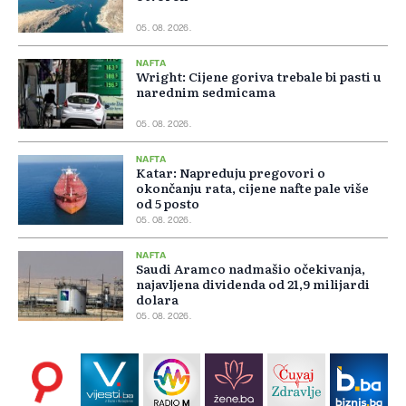
05. 08. 2026.
NAFTA
Wright: Cijene goriva trebale bi pasti u
narednim sedmicama
05. 08. 2026.
NAFTA
Katar: Napreduju pregovori o
okončanju rata, cijene nafte pale više
od 5 posto
05. 08. 2026.
NAFTA
Saudi Aramco nadmašio očekivanja,
najavljena dividenda od 21,9 milijardi
dolara
05. 08. 2026.