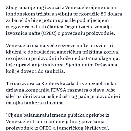
Zbog smanjenog izvoza iz Venezuele cijene su na
londonskom tržištu u svibnju prekoračile 80 dolara
za barel da bi se potom spustile pod utjecajem
razgovora ostalih članica Organizacije zemalja-
izvoznica nafte (OPEC) o povećanju proizvodnje.
Venezuela ima najveće rezerve nafte na svijetu i
ključni je dobavljač na američkim tržištima goriva,
no njezinu proizvodnju koče nedostatna ulaganja,
loše upravljanje i sukob sa Sjedinjenim Državama
koji je doveo i do sankcija.
Tri su izvora za Reuters kazala da venezuelanska
državna kompanija PDVSA razmatra objavu „više
sile" na dio izvoza uslijed oštrog pada proizvodnje i
manjka tankera u lukama.
"Cijene balansiraju između gubitka opskrbe iz
Venezuele i Irana i potencijalnog povećanja
proizvodnje iz OPEC-a i američkog škriljevca",