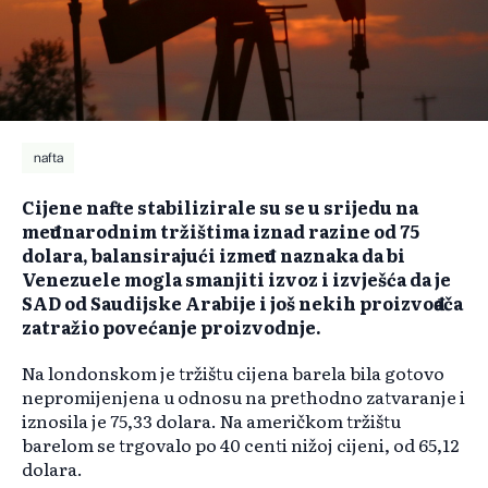
nafta
Cijene nafte stabilizirale su se u srijedu na
međunarodnim tržištima iznad razine od 75
dolara, balansirajući između naznaka da bi
Venezuele mogla smanjiti izvoz i izvješća da je
SAD od Saudijske Arabije i još nekih proizvođača
zatražio povećanje proizvodnje.
Na londonskom je tržištu cijena barela bila gotovo
nepromijenjena u odnosu na prethodno zatvaranje i
iznosila je 75,33 dolara. Na američkom tržištu
barelom se trgovalo po 40 centi nižoj cijeni, od 65,12
dolara.