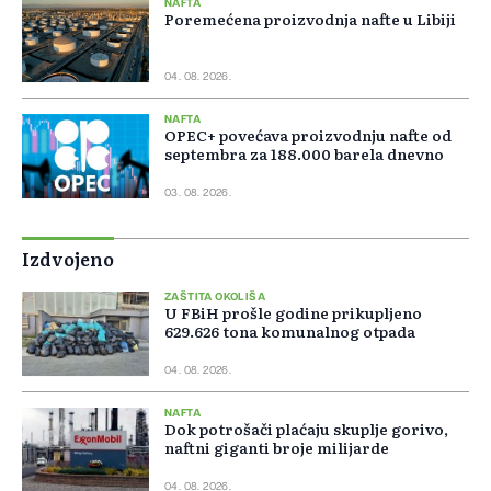
NAFTA
Poremećena proizvodnja nafte u Libiji
04. 08. 2026.
NAFTA
OPEC+ povećava proizvodnju nafte od
septembra za 188.000 barela dnevno
03. 08. 2026.
Izdvojeno
ZAŠTITA OKOLIŠA
U FBiH prošle godine prikupljeno
629.626 tona komunalnog otpada
04. 08. 2026.
NAFTA
Dok potrošači plaćaju skuplje gorivo,
naftni giganti broje milijarde
04. 08. 2026.