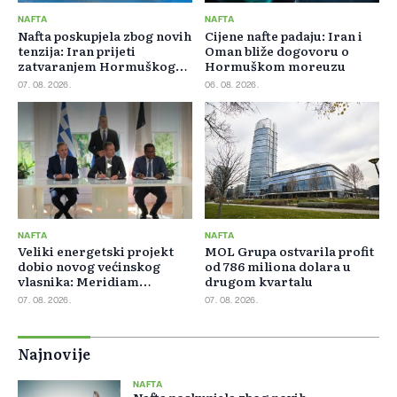
NAFTA
NAFTA
Nafta poskupjela zbog novih
Cijene nafte padaju: Iran i
tenzija: Iran prijeti
Oman bliže dogovoru o
zatvaranjem Hormuškog
Hormuškom moreuzu
moreuza
07. 08. 2026.
06. 08. 2026.
NAFTA
NAFTA
Veliki energetski projekt
MOL Grupa ostvarila profit
dobio novog većinskog
od 786 miliona dolara u
vlasnika: Meridiam
drugom kvartalu
preuzeo 66 posto GSI-ja
07. 08. 2026.
07. 08. 2026.
Najnovije
NAFTA