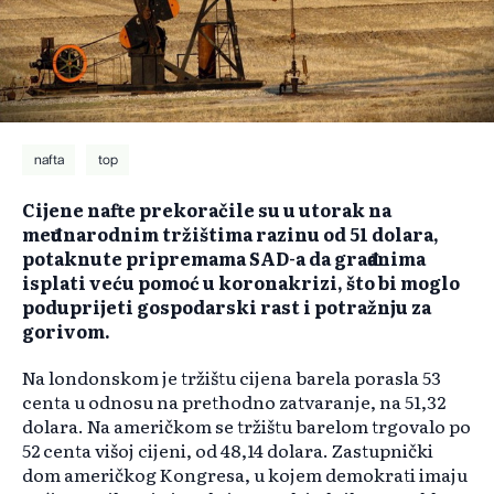
nafta
top
Cijene nafte prekoračile su u utorak na
međunarodnim tržištima razinu od 51 dolara,
potaknute pripremama SAD-a da građanima
isplati veću pomoć u koronakrizi, što bi moglo
poduprijeti gospodarski rast i potražnju za
gorivom.
Na londonskom je tržištu cijena barela porasla 53
centa u odnosu na prethodno zatvaranje, na 51,32
dolara. Na američkom se tržištu barelom trgovalo po
52 centa višoj cijeni, od 48,14 dolara. Zastupnički
dom američkog Kongresa, u kojem demokrati imaju