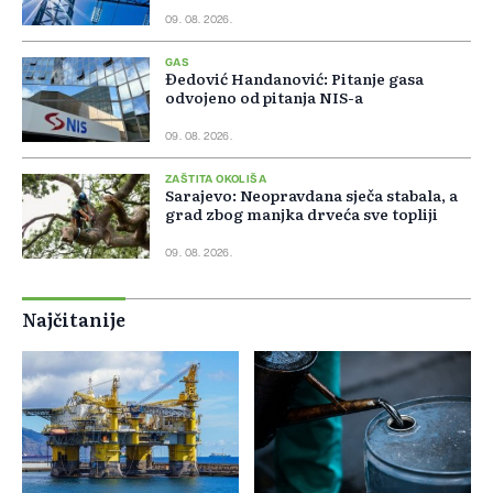
09. 08. 2026.
GAS
Đedović Handanović: Pitanje gasa
odvojeno od pitanja NIS-a
09. 08. 2026.
ZAŠTITA OKOLIŠA
Sarajevo: Neopravdana sječa stabala, a
grad zbog manjka drveća sve topliji
09. 08. 2026.
Najčitanije