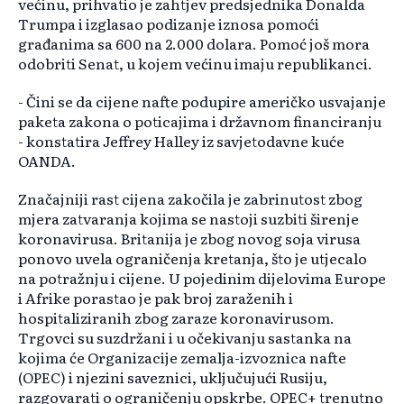
većinu, prihvatio je zahtjev predsjednika Donalda
Trumpa i izglasao podizanje iznosa pomoći
građanima sa 600 na 2.000 dolara. Pomoć još mora
odobriti Senat, u kojem većinu imaju republikanci.
- Čini se da cijene nafte podupire američko usvajanje
paketa zakona o poticajima i državnom financiranju
- konstatira Jeffrey Halley iz savjetodavne kuće
OANDA.
Značajniji rast cijena zakočila je zabrinutost zbog
mjera zatvaranja kojima se nastoji suzbiti širenje
koronavirusa. Britanija je zbog novog soja virusa
ponovo uvela ograničenja kretanja, što je utjecalo
na potražnju i cijene. U pojedinim dijelovima Europe
i Afrike porastao je pak broj zaraženih i
hospitaliziranih zbog zaraze koronavirusom.
Trgovci su suzdržani i u očekivanju sastanka na
kojima će Organizacije zemalja-izvoznica nafte
(OPEC) i njezini saveznici, uključujući Rusiju,
razgovarati o ograničenju opskrbe. OPEC+ trenutno