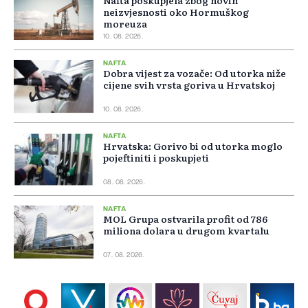
Nafta poskupjela zbog novih
neizvjesnosti oko Hormuškog
moreuza
10. 08. 2026.
NAFTA
Dobra vijest za vozače: Od utorka niže
cijene svih vrsta goriva u Hrvatskoj
10. 08. 2026.
NAFTA
Hrvatska: Gorivo bi od utorka moglo
pojeftiniti i poskupjeti
08. 08. 2026.
NAFTA
MOL Grupa ostvarila profit od 786
miliona dolara u drugom kvartalu
07. 08. 2026.