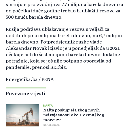
smanjuje proizvodnju za 7,7 milijuna barela dnevno a
od početka iduće godine trebao bi ublažiti rezove za
500 tisuća barela dnevno.
Rusija podržava ublažavanje rezova u veljači za
dodatnih pola milijuna barela dnevno, na 6,7 milijun
barela dnevno. Potpredsjednik ruske vlade
Aleksandar Novak izjavio je u ponedjeljak da u 2021.
očekuje pet do šest milijuna barela dnevno dodatne
potražnje, koja se još nije potpuno oporavila od
pandemije, prenosi SEEbiz.
Energetika.ba / FENA
Povezane vijesti
NAFTA
Nafta poskupjela zbog novih
neizvjesnosti oko Hormuškog
moreuza
10. 08. 2026.