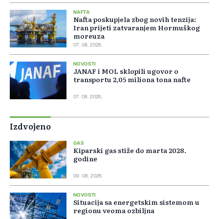
NAFTA
Nafta poskupjela zbog novih tenzija:
Iran prijeti zatvaranjem Hormuškog
moreuza
07. 08. 2026.
NOVOSTI
JANAF i MOL sklopili ugovor o
transportu 2,05 miliona tona nafte
07. 08. 2026.
Izdvojeno
GAS
Kiparski gas stiže do marta 2028.
godine
09. 08. 2026.
NOVOSTI
Situacija sa energetskim sistemom u
regionu veoma ozbiljna