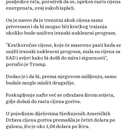
posljedice rata, poručivši da se, uprkos rastu cijena
energenata, ovaj sukob isplati.
On je naveo da je trenutni skok cijena samo
privremen i da bi mogao biti kratkog trajanja
ukoliko bude uništen iranski nuklearni program.
"Kratkoročne cijene, koje će masovno pasti kada se
uništi iranski nuklearni program, mala su cijena za
SAD i svijet kako bi došli do mira i sigurnosti",
poručio je Trump.
Dodao je i da bi, prema njegovom mišljenju, samo
budale mogle misliti drugačije.
Poskupljenje nafte već se odražava širom svijeta,
gdje dolazi do rasta cijena goriva.
U pojedinim dijelovima Sjedinjenih Američkih
Država cijena goriva premašila je četiri dolara po
galonu, što je oko 1,06 dolara po litru.