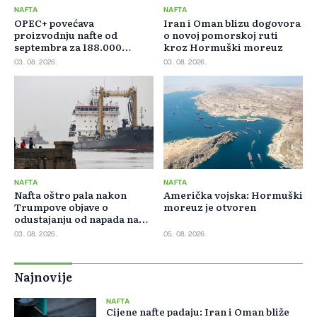
NAFTA
NAFTA
OPEC+ povećava
Iran i Oman blizu dogovora
proizvodnju nafte od
o novoj pomorskoj ruti
septembra za 188.000
kroz Hormuški moreuz
barela dnevno
03. 08. 2026.
03. 08. 2026.
NAFTA
NAFTA
Nafta oštro pala nakon
Američka vojska: Hormuški
Trumpove objave o
moreuz je otvoren
odustajanju od napada na
Iran
03. 08. 2026.
05. 08. 2026.
Najnovije
NAFTA
Cijene nafte padaju: Iran i Oman bliže