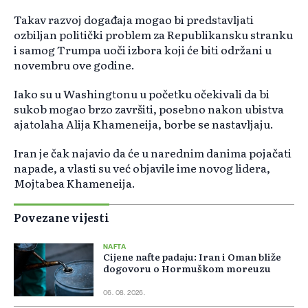
Takav razvoj događaja mogao bi predstavljati
ozbiljan politički problem za Republikansku stranku
i samog Trumpa uoči izbora koji će biti održani u
novembru ove godine.
Iako su u Washingtonu u početku očekivali da bi
sukob mogao brzo završiti, posebno nakon ubistva
ajatolaha Alija Khameneija, borbe se nastavljaju.
Iran je čak najavio da će u narednim danima pojačati
napade, a vlasti su već objavile ime novog lidera,
Mojtabea Khameneija.
Povezane vijesti
NAFTA
Cijene nafte padaju: Iran i Oman bliže
dogovoru o Hormuškom moreuzu
06. 08. 2026.