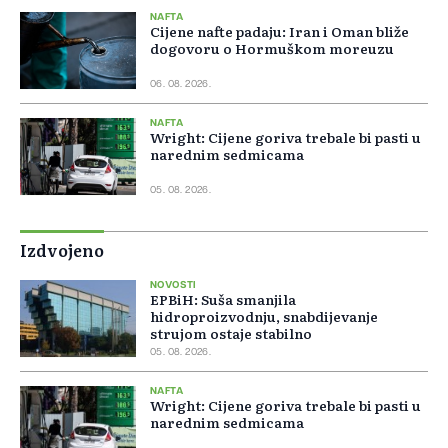
NAFTA
Cijene nafte padaju: Iran i Oman bliže
dogovoru o Hormuškom moreuzu
06. 08. 2026.
NAFTA
Wright: Cijene goriva trebale bi pasti u
narednim sedmicama
05. 08. 2026.
Izdvojeno
NOVOSTI
EPBiH: Suša smanjila
hidroproizvodnju, snabdijevanje
strujom ostaje stabilno
05. 08. 2026.
NAFTA
Wright: Cijene goriva trebale bi pasti u
narednim sedmicama