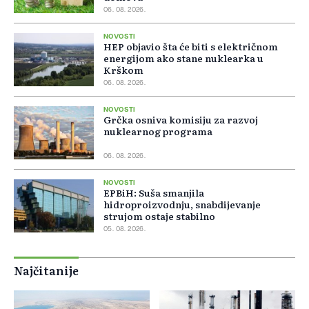
06. 08. 2026.
NOVOSTI
HEP objavio šta će biti s električnom
energijom ako stane nuklearka u
Krškom
06. 08. 2026.
NOVOSTI
Grčka osniva komisiju za razvoj
nuklearnog programa
06. 08. 2026.
NOVOSTI
EPBiH: Suša smanjila
hidroproizvodnju, snabdijevanje
strujom ostaje stabilno
05. 08. 2026.
Najčitanije