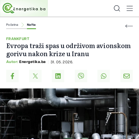
Početna
Nafta
FRANKFURT
Evropa traži spas u održivom avionskom
gorivu nakon krize u Iranu
Autor:
Energetika.ba
31. 05. 2026.