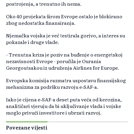
postrojenja, a trenutno ih nema.
Oko 40 projekata širom Evrope ostalo je blokirano
zbog nedostatka finansiranja.
Njemačka vojska je već testirala gorivo, a interes su
pokazale i druge vlade.
- Trenutna kriza je poziv na buđenje o energetskoj
nezavisnosti Evrope - poručila je Ourania
Georgoutsakou iz udruženja Airlines for Europe.
Evropska komisija razmatra uspostavu finansijskog
mehanizma za podršku razvoju e‑SAF-a.
Iako je cijena e‑SAF-a deset puta veća od kerozina,
analitičari vjeruju da bi uključivanje vlada i vojske
moglo privući investitore i ubrzati razvoj.
Povezane vijesti