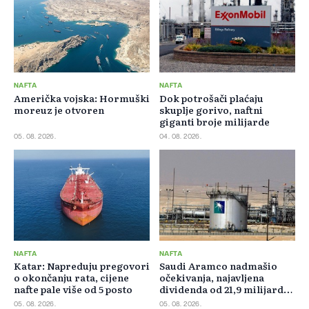
NAFTA
NAFTA
Američka vojska: Hormuški
Dok potrošači plaćaju
moreuz je otvoren
skuplje gorivo, naftni
giganti broje milijarde
05. 08. 2026.
04. 08. 2026.
NAFTA
NAFTA
Katar: Napreduju pregovori
Saudi Aramco nadmašio
o okončanju rata, cijene
očekivanja, najavljena
nafte pale više od 5 posto
dividenda od 21,9 milijardi
dolara
05. 08. 2026.
05. 08. 2026.