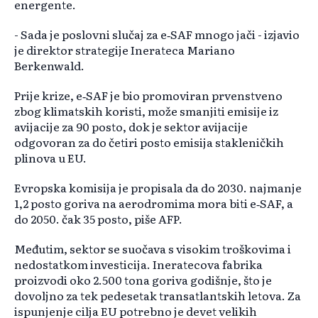
energente.
- Sada je poslovni slučaj za e‑SAF mnogo jači - izjavio
je direktor strategije Inerateca Mariano
Berkenwald.
Prije krize, e‑SAF je bio promoviran prvenstveno
zbog klimatskih koristi, može smanjiti emisije iz
avijacije za 90 posto, dok je sektor avijacije
odgovoran za do četiri posto emisija stakleničkih
plinova u EU.
Evropska komisija je propisala da do 2030. najmanje
1,2 posto goriva na aerodromima mora biti e‑SAF, a
do 2050. čak 35 posto, piše AFP.
Međutim, sektor se suočava s visokim troškovima i
nedostatkom investicija. Ineratecova fabrika
proizvodi oko 2.500 tona goriva godišnje, što je
dovoljno za tek pedesetak transatlantskih letova. Za
ispunjenje cilja EU potrebno je devet velikih