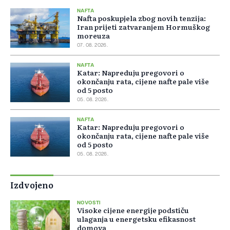
NAFTA
Nafta poskupjela zbog novih tenzija:
Iran prijeti zatvaranjem Hormuškog
moreuza
07. 08. 2026.
NAFTA
Katar: Napreduju pregovori o
okončanju rata, cijene nafte pale više
od 5 posto
05. 08. 2026.
NAFTA
Katar: Napreduju pregovori o
okončanju rata, cijene nafte pale više
od 5 posto
05. 08. 2026.
Izdvojeno
NOVOSTI
Visoke cijene energije podstiču
ulaganja u energetsku efikasnost
domova