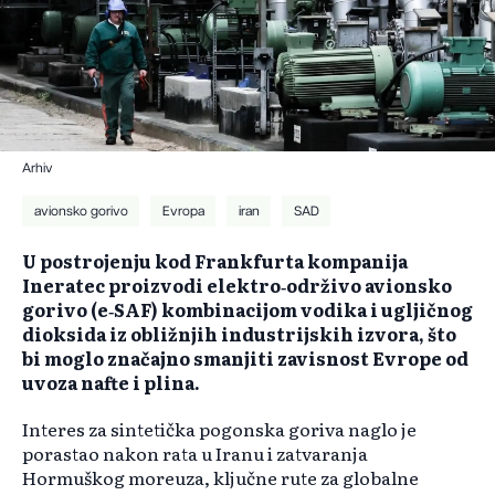
Arhiv
avionsko gorivo
Evropa
iran
SAD
U postrojenju kod Frankfurta kompanija
Ineratec proizvodi elektro‑održivo avionsko
gorivo (e‑SAF) kombinacijom vodika i ugljičnog
dioksida iz obližnjih industrijskih izvora, što
bi moglo značajno smanjiti zavisnost Evrope od
uvoza nafte i plina.
Interes za sintetička pogonska goriva naglo je
porastao nakon rata u Iranu i zatvaranja
Hormuškog moreuza, ključne rute za globalne