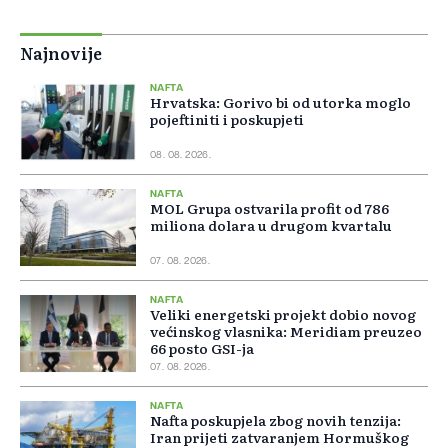
Najnovije
NAFTA
Hrvatska: Gorivo bi od utorka moglo
pojeftiniti i poskupjeti
08. 08. 2026.
NAFTA
MOL Grupa ostvarila profit od 786
miliona dolara u drugom kvartalu
07. 08. 2026.
NAFTA
Veliki energetski projekt dobio novog
većinskog vlasnika: Meridiam preuzeo
66 posto GSI-ja
07. 08. 2026.
NAFTA
Nafta poskupjela zbog novih tenzija:
Iran prijeti zatvaranjem Hormuškog