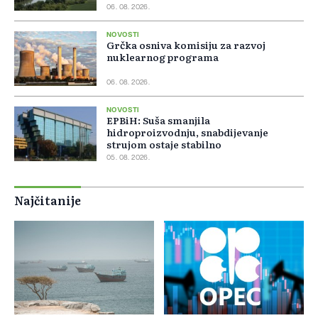
06. 08. 2026.
NOVOSTI
Grčka osniva komisiju za razvoj
nuklearnog programa
06. 08. 2026.
NOVOSTI
EPBiH: Suša smanjila
hidroproizvodnju, snabdijevanje
strujom ostaje stabilno
05. 08. 2026.
Najčitanije