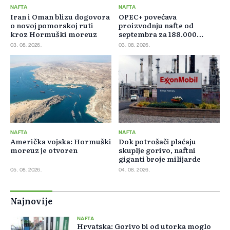
NAFTA
NAFTA
Iran i Oman blizu dogovora
OPEC+ povećava
o novoj pomorskoj ruti
proizvodnju nafte od
kroz Hormuški moreuz
septembra za 188.000
barela dnevno
03. 08. 2026.
03. 08. 2026.
NAFTA
NAFTA
Američka vojska: Hormuški
Dok potrošači plaćaju
moreuz je otvoren
skuplje gorivo, naftni
giganti broje milijarde
05. 08. 2026.
04. 08. 2026.
Najnovije
NAFTA
Hrvatska: Gorivo bi od utorka moglo