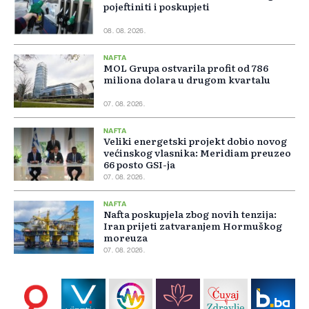
pojeftiniti i poskupjeti
08. 08. 2026.
NAFTA
MOL Grupa ostvarila profit od 786
miliona dolara u drugom kvartalu
07. 08. 2026.
NAFTA
Veliki energetski projekt dobio novog
većinskog vlasnika: Meridiam preuzeo
66 posto GSI-ja
07. 08. 2026.
NAFTA
Nafta poskupjela zbog novih tenzija:
Iran prijeti zatvaranjem Hormuškog
moreuza
07. 08. 2026.