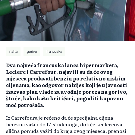
nafta
gorivo
francuska
Dva najveća francuska lanca hipermarketa,
Leclerc i Carrefour, najavili su da će ovog
mjeseca prodavati benzin po relativno niskim
cijenama, kao odgovor na bijes koji je u javnosti
izazvao plan vlade za uvođenje poreza na gorivo,
što će, kako kažu kritičari, pogoditi kupovnu
moć potrošača.
Iz Carrefoura je rečeno da će specijalna cijena
benzina važiti do 17. studenoga, dok će Leclercova
slična ponuda važiti do kraja ovog mjeseca, prenosi