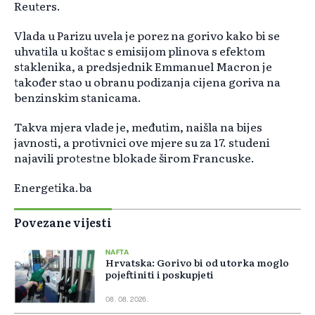
Reuters.
Vlada u Parizu uvela je porez na gorivo kako bi se
uhvatila u koštac s emisijom plinova s efektom
staklenika, a predsjednik Emmanuel Macron je
također stao u obranu podizanja cijena goriva na
benzinskim stanicama.
Takva mjera vlade je, međutim, naišla na bijes
javnosti, a protivnici ove mjere su za 17. studeni
najavili protestne blokade širom Francuske.
Energetika.ba
Povezane vijesti
NAFTA
Hrvatska: Gorivo bi od utorka moglo
pojeftiniti i poskupjeti
08. 08. 2026.