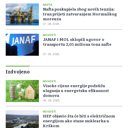
NAFTA
Nafta poskupjela zbog novih tenzija:
Iran prijeti zatvaranjem Hormuškog
moreuza
07. 08. 2026.
NOVOSTI
JANAF i MOL sklopili ugovor o
transportu 2,05 miliona tona nafte
07. 08. 2026.
Izdvojeno
NOVOSTI
Visoke cijene energije podstiču
ulaganja u energetsku efikasnost
domova
06. 08. 2026.
NOVOSTI
HEP objavio šta će biti s električnom
energijom ako stane nuklearka u
Krškom