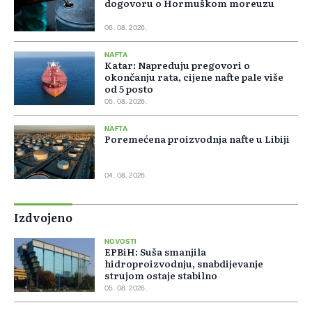
dogovoru o Hormuškom moreuzu
06. 08. 2026.
NAFTA
Katar: Napreduju pregovori o
okončanju rata, cijene nafte pale više
od 5 posto
05. 08. 2026.
NAFTA
Poremećena proizvodnja nafte u Libiji
04. 08. 2026.
Izdvojeno
NOVOSTI
EPBiH: Suša smanjila
hidroproizvodnju, snabdijevanje
strujom ostaje stabilno
05. 08. 2026.