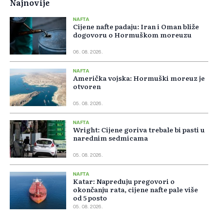
Najnovije
NAFTA
Cijene nafte padaju: Iran i Oman bliže
dogovoru o Hormuškom moreuzu
06. 08. 2026.
NAFTA
Američka vojska: Hormuški moreuz je
otvoren
05. 08. 2026.
NAFTA
Wright: Cijene goriva trebale bi pasti u
narednim sedmicama
05. 08. 2026.
NAFTA
Katar: Napreduju pregovori o
okončanju rata, cijene nafte pale više
od 5 posto
05. 08. 2026.