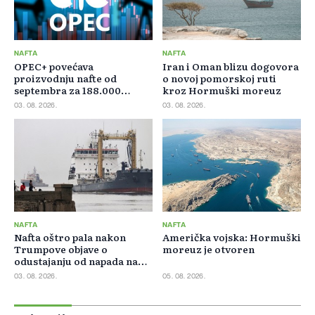
NAFTA
NAFTA
OPEC+ povećava
Iran i Oman blizu dogovora
proizvodnju nafte od
o novoj pomorskoj ruti
septembra za 188.000
kroz Hormuški moreuz
barela dnevno
03. 08. 2026.
03. 08. 2026.
NAFTA
NAFTA
Nafta oštro pala nakon
Američka vojska: Hormuški
Trumpove objave o
moreuz je otvoren
odustajanju od napada na
Iran
03. 08. 2026.
05. 08. 2026.