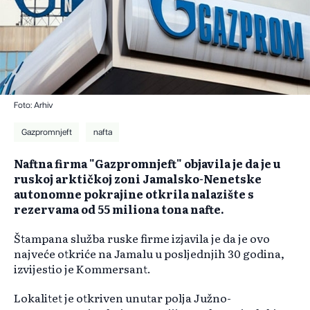
Foto: Arhiv
Gazpromnjeft
nafta
Naftna firma "Gazpromnjeft" objavila je da je u
ruskoj arktičkoj zoni Jamalsko-Nenetske
autonomne pokrajine otkrila nalazište s
rezervama od 55 miliona tona nafte.
Štampana služba ruske firme izjavila je da je ovo
najveće otkriće na Jamalu u posljednjih 30 godina,
izvijestio je Kommersant.
Lokalitet je otkriven unutar polja Južno-