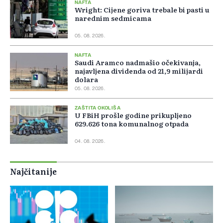
NAFTA
Wright: Cijene goriva trebale bi pasti u
narednim sedmicama
05. 08. 2026.
NAFTA
Saudi Aramco nadmašio očekivanja,
najavljena dividenda od 21,9 milijardi
dolara
05. 08. 2026.
ZAŠTITA OKOLIŠA
U FBiH prošle godine prikupljeno
629.626 tona komunalnog otpada
04. 08. 2026.
Najčitanije