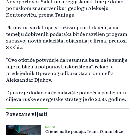
Novoportovo i Saletino u regiji Jamal. Ime je dobio
po ruskom znanstveniku i geologu Alekseju
Kontoroviču, prema Tanjugu.
Planirana su daljnja istraživanja na lokaciji, a na
temelju dobivenih podataka bit će razvijen program
za razvoj novih nalazišta, objasnila je firma, prenosi
SEEbiz.
"Ovo otkriće potvrđuje da resursna baza naše zemlje
nije ni blizu u potpunosti iskorištena", rekao je
predsjednik Upravnog odbora Gazpromnjefta
Aleksandar Djukov.
Djukov je dodao da će nalazište pomoći u postizanju
ciljeva ruske energetske strategije do 2050. godine.
Povezane vijesti
NAFTA
Cijene nafte padaju: Iran i Oman bliže