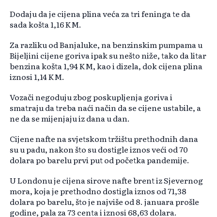
Dodaju da je cijena plina veća za tri feninga te da
sada košta 1,16 KM.
Za razliku od Banjaluke, na benzinskim pumpama u
Bijeljini cijene goriva ipak su nešto niže, tako da litar
benzina košta 1,94 KM, kao i dizela, dok cijena plina
iznosi 1,14 KM.
Vozači negoduju zbog poskupljenja goriva i
smatraju da treba naći način da se cijene ustabile, a
ne da se mijenjaju iz dana u dan.
Cijene nafte na svjetskom tržištu prethodnih dana
su u padu, nakon što su dostigle iznos veći od 70
dolara po barelu prvi put od početka pandemije.
U Londonu je cijena sirove nafte brent iz Sjevernog
mora, koja je prethodno dostigla iznos od 71,38
dolara po barelu, što je najviše od 8. januara prošle
godine, pala za 73 centa i iznosi 68,63 dolara.