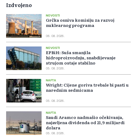
Izdvojeno
NOVOSTI
Grčka osniva komisiju za razvoj
nuklearnog programa
06. 08. 2026.
NOVOSTI
EPBiH: Suša smanjila
hidroproizvodnju, snabdijevanje
strujom ostaje stabilno
05. 08. 2026.
NAFTA
Wright: Cijene goriva trebale bi pasti u
narednim sedmicama
05. 08. 2026.
NAFTA
Saudi Aramco nadmašio očekivanja,
najavljena dividenda od 21,9 milijardi
dolara
05. 08. 2026.