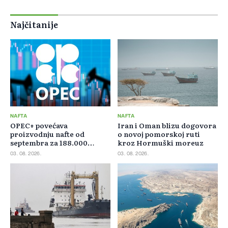
Najčitanije
NAFTA
NAFTA
OPEC+ povećava
Iran i Oman blizu dogovora
proizvodnju nafte od
o novoj pomorskoj ruti
septembra za 188.000
kroz Hormuški moreuz
barela dnevno
03. 08. 2026.
03. 08. 2026.