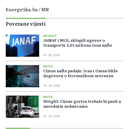
Energetika.ba / NN
Povezane vijesti
NOVOSTI
JANAF i MOL sklopili ugovor o
transportu 2,05 miliona tona nafte
07. 08. 2026.
NAFTA
Cijene nafte padaju: Iran i Oman bliže
dogovoru o Hormuškom moreuzu
06. 08. 2026.
NAFTA
Wright: Cijene goriva trebale bi pasti u
narednim sedmicama
05. 08. 2026.