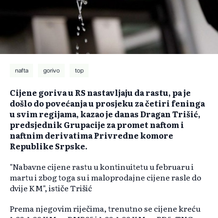
nafta
gorivo
top
Cijene goriva u RS nastavljaju da rastu, pa je
došlo do povećanja u prosjeku za četiri feninga
u svim regijama, kazao je danas Dragan Trišić,
predsjednik Grupacije za promet naftom i
naftnim derivatima Privredne komore
Republike Srpske.
"Nabavne cijene rastu u kontinuitetu u februaru i
martu i zbog toga su i maloprodajne cijene rasle do
dvije KM", ističe Trišić
Prema njegovim riječima, trenutno se cijene kreću