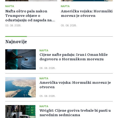
NAFTA
NAFTA
Nafta oštro pala nakon
Američka vojska: Hormuški
Trumpove objave o
moreuz je otvoren
odustajanju od napada na
Iran
03. 08. 2026.
05. 08. 2026.
Najnovije
NAFTA
Cijene nafte padaju: Iran i Oman bliže
dogovoru o Hormuškom moreuzu
06. 08. 2026.
NAFTA
Američka vojska: Hormuški moreuz je
otvoren
05. 08. 2026.
NAFTA
Wright: Cijene goriva trebale bi pasti u
narednim sedmicama