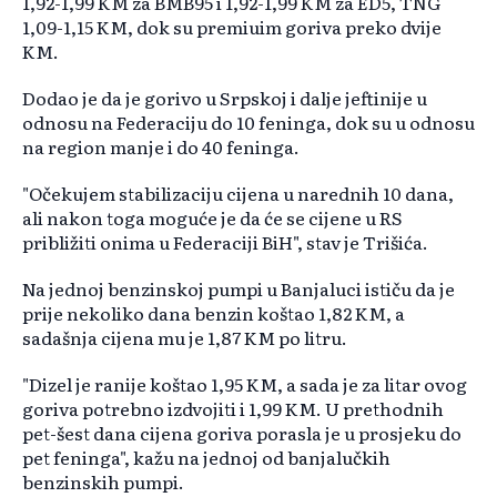
1,92-1,99 KM za BMB95 i 1,92-1,99 KM za ED5, TNG
1,09-1,15 KM, dok su premiuim goriva preko dvije
KM.
Dodao je da je gorivo u Srpskoj i dalje jeftinije u
odnosu na Federaciju do 10 feninga, dok su u odnosu
na region manje i do 40 feninga.
"Očekujem stabilizaciju cijena u narednih 10 dana,
ali nakon toga moguće je da će se cijene u RS
približiti onima u Federaciji BiH", stav je Trišića.
Na jednoj benzinskoj pumpi u Banjaluci ističu da je
prije nekoliko dana benzin koštao 1,82 KM, a
sadašnja cijena mu je 1,87 KM po litru.
"Dizel je ranije koštao 1,95 KM, a sada je za litar ovog
goriva potrebno izdvojiti i 1,99 KM. U prethodnih
pet-šest dana cijena goriva porasla je u prosjeku do
pet feninga", kažu na jednoj od banjalučkih
benzinskih pumpi.