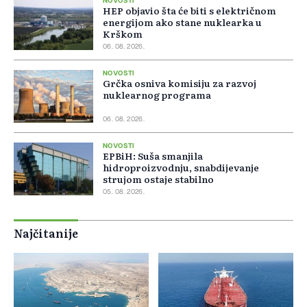
NOVOSTI
HEP objavio šta će biti s električnom
energijom ako stane nuklearka u
Krškom
06. 08. 2026.
NOVOSTI
Grčka osniva komisiju za razvoj
nuklearnog programa
06. 08. 2026.
NOVOSTI
EPBiH: Suša smanjila
hidroproizvodnju, snabdijevanje
strujom ostaje stabilno
05. 08. 2026.
Najčitanije