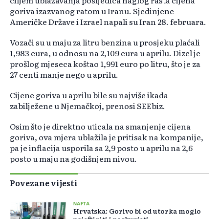
ciljem ublažavanja posljedica naglog rasta cijena
goriva izazvanog ratom u Iranu. Sjedinjene
Američke Države i Izrael napali su Iran 28. februara.
Vozači su u maju za litru benzina u prosjeku plaćali
1,983 eura, u odnosu na 2,109 eura u aprilu. Dizel je
prošlog mjeseca koštao 1,991 euro po litru, što je za
27 centi manje nego u aprilu.
Cijene goriva u aprilu bile su najviše ikada
zabilježene u Njemačkoj, prenosi SEEbiz.
Osim što je direktno uticala na smanjenje cijena
goriva, ova mjera ublažila je pritisak na kompanije,
pa je inflacija usporila sa 2,9 posto u aprilu na 2,6
posto u maju na godišnjem nivou.
Povezane vijesti
NAFTA
Hrvatska: Gorivo bi od utorka moglo