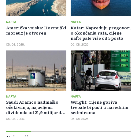
NAFTA
NAFTA
Američka vojska: Hormuški
Katar: Napreduju pregovori
moreuz je otvoren
o okončanju rata, cijene
nafte pale više od 5 posto
05. 08. 2026.
05. 08. 2026.
NAFTA
NAFTA
Saudi Aramco nadmašio
Wright: Cijene goriva
očekivanja, najavljena
trebale bi pasti u narednim
dividenda od 21,9 milijardi
sedmicama
dolara
05. 08. 2026.
05. 08. 2026.