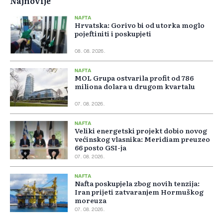
Najnovije
NAFTA
Hrvatska: Gorivo bi od utorka moglo
pojeftiniti i poskupjeti
08. 08. 2026.
NAFTA
MOL Grupa ostvarila profit od 786
miliona dolara u drugom kvartalu
07. 08. 2026.
NAFTA
Veliki energetski projekt dobio novog
većinskog vlasnika: Meridiam preuzeo
66 posto GSI-ja
07. 08. 2026.
NAFTA
Nafta poskupjela zbog novih tenzija:
Iran prijeti zatvaranjem Hormuškog
moreuza
07. 08. 2026.