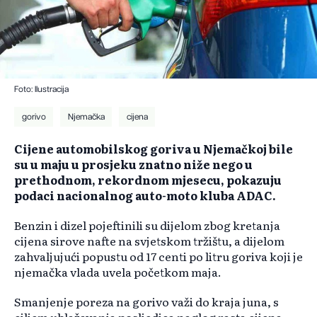
Foto: Ilustracija
gorivo
Njemačka
cijena
Cijene automobilskog goriva u Njemačkoj bile
su u maju u prosjeku znatno niže nego u
prethodnom, rekordnom mjesecu, pokazuju
podaci nacionalnog auto-moto kluba ADAC.
Benzin i dizel pojeftinili su dijelom zbog kretanja
cijena sirove nafte na svjetskom tržištu, a dijelom
zahvaljujući popustu od 17 centi po litru goriva koji je
njemačka vlada uvela početkom maja.
Smanjenje poreza na gorivo važi do kraja juna, s