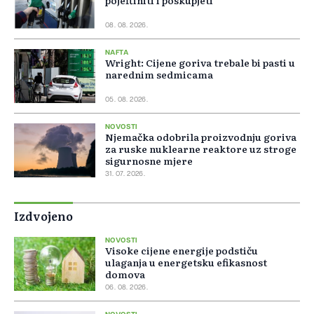
pojeftiniti i poskupjeti
08. 08. 2026.
NAFTA
Wright: Cijene goriva trebale bi pasti u
narednim sedmicama
05. 08. 2026.
NOVOSTI
Njemačka odobrila proizvodnju goriva
za ruske nuklearne reaktore uz stroge
sigurnosne mjere
31. 07. 2026.
Izdvojeno
NOVOSTI
Visoke cijene energije podstiču
ulaganja u energetsku efikasnost
domova
06. 08. 2026.