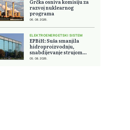
Grčka osniva komisiju za
razvoj nuklearnog
programa
06. 08. 2026.
ELEKTROENERGETSKI SISTEM
EPBiH: Suša smanjila
hidroproizvodnju,
snabdijevanje strujom
ostaje stabilno
05. 08. 2026.