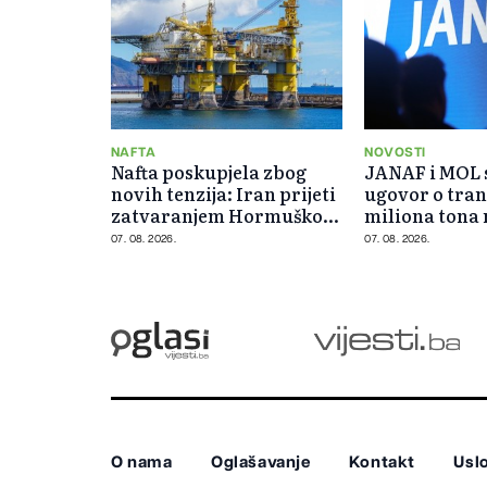
NAFTA
NOVOSTI
Nafta poskupjela zbog
JANAF i MOL s
novih tenzija: Iran prijeti
ugovor o tran
zatvaranjem Hormuškog
miliona tona 
moreuza
07. 08. 2026.
07. 08. 2026.
O nama
Oglašavanje
Kontakt
Uslo