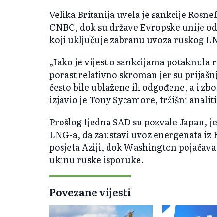
Velika Britanija uvela je sankcije Rosne
CNBC, dok su države Evropske unije odob
koji uključuje zabranu uvoza ruskog L
„Iako je vijest o sankcijama potaknula ra
porast relativno skroman jer su prijašn
često bile ublažene ili odgođene, a i z
izjavio je Tony Sycamore, tržišni analiti
Prošlog tjedna SAD su pozvale Japan, 
LNG-a, da zaustavi uvoz energenata iz
posjeta Aziji, dok Washington pojačava 
ukinu ruske isporuke.
Povezane vijesti