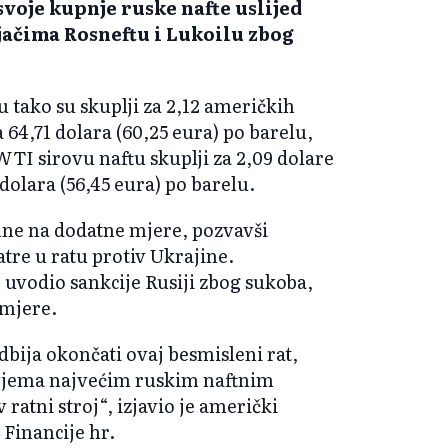
svoje kupnje ruske nafte uslijed
ačima Rosneftu i Lukoilu zbog
 tako su skuplji za 2,12 američkih
a 64,71 dolara (60,25 eura) po barelu,
TI sirovu naftu skuplji za 2,09 dolare
 dolara (56,45 eura) po barelu.
mne na dodatne mjere, pozvavši
re u ratu protiv Ukrajine.
uvodio sankcije Rusiji zbog sukoba,
 mjere.
dbija okončati ovaj besmisleni rat,
 dvjema najvećim ruskim naftnim
atni stroj“, izjavio je američki
 Financije hr.