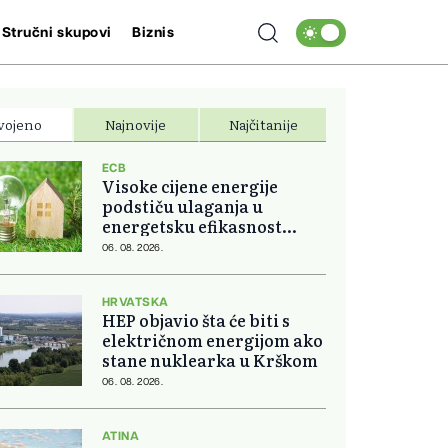
Stručni skupovi
Biznis
vojeno
Najnovije
Najčitanije
ECB
Visoke cijene energije
podstiču ulaganja u
energetsku efikasnost
domova
06. 08. 2026.
HRVATSKA
HEP objavio šta će biti s
električnom energijom ako
stane nuklearka u Krškom
06. 08. 2026.
ATINA