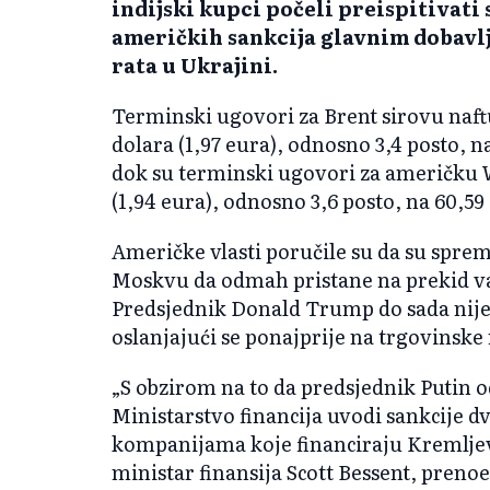
indijski kupci počeli preispitivati 
američkih sankcija glavnim dobavlj
rata u Ukrajini.
Terminski ugovori za Brent sirovu naftu
dolara (1,97 eura), odnosno 3,4 posto, n
dok su terminski ugovori za američku W
(1,94 eura), odnosno 3,6 posto, na 60,59
Američke vlasti poručile su da su spre
Moskvu da odmah pristane na prekid vat
Predsjednik Donald Trump do sada nije 
oslanjajući se ponajprije na trgovinske
„S obzirom na to da predsjednik Putin o
Ministarstvo financija uvodi sankcije
kompanijama koje financiraju Kremljev r
ministar finansija Scott Bessent, prenoe