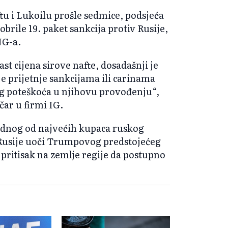
ftu i Lukoilu prošle sedmice, podsjeća
rile 19. paket sankcija protiv Rusije,
NG-a.
st cijena sirove nafte, dosadašnji je
je prijetnje sankcijama ili carinama
bog poteškoća u njihovu provođenju“,
čar u firmi IG.
jednog od najvećih kupaca ruskog
 Rusije uoči Trumpovog predstojećeg
pritisak na zemlje regije da postupno