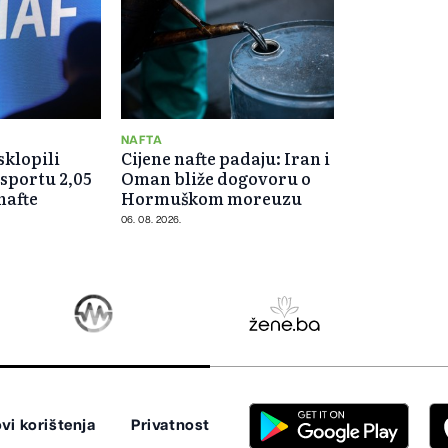
NAFTA
klopili
Cijene nafte padaju: Iran i
sportu 2,05
Oman bliže dogovoru o
nafte
Hormuškom moreuzu
06. 08. 2026.
vi korištenja
Privatnost