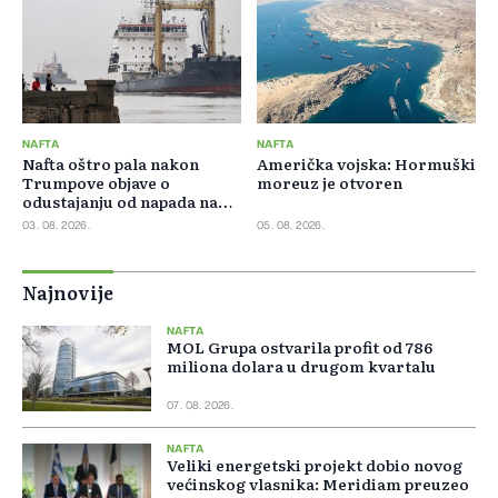
NAFTA
NAFTA
Nafta oštro pala nakon
Američka vojska: Hormuški
Trumpove objave o
moreuz je otvoren
odustajanju od napada na
Iran
03. 08. 2026.
05. 08. 2026.
Najnovije
NAFTA
MOL Grupa ostvarila profit od 786
miliona dolara u drugom kvartalu
07. 08. 2026.
NAFTA
Veliki energetski projekt dobio novog
većinskog vlasnika: Meridiam preuzeo