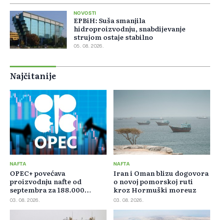
NOVOSTI
EPBiH: Suša smanjila
hidroproizvodnju, snabdijevanje
strujom ostaje stabilno
05. 08. 2026.
Najčitanije
NAFTA
NAFTA
OPEC+ povećava
Iran i Oman blizu dogovora
proizvodnju nafte od
o novoj pomorskoj ruti
septembra za 188.000
kroz Hormuški moreuz
barela dnevno
03. 08. 2026.
03. 08. 2026.