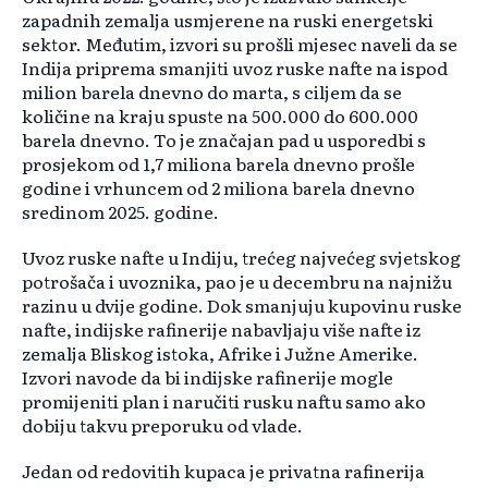
zapadnih zemalja usmjerene na ruski energetski
sektor. Međutim, izvori su prošli mjesec naveli da se
Indija priprema smanjiti uvoz ruske nafte na ispod
milion barela dnevno do marta, s ciljem da se
količine na kraju spuste na 500.000 do 600.000
barela dnevno. To je značajan pad u usporedbi s
prosjekom od 1,7 miliona barela dnevno prošle
godine i vrhuncem od 2 miliona barela dnevno
sredinom 2025. godine.
Uvoz ruske nafte u Indiju, trećeg najvećeg svjetskog
potrošača i uvoznika, pao je u decembru na najnižu
razinu u dvije godine. Dok smanjuju kupovinu ruske
nafte, indijske rafinerije nabavljaju više nafte iz
zemalja Bliskog istoka, Afrike i Južne Amerike.
Izvori navode da bi indijske rafinerije mogle
promijeniti plan i naručiti rusku naftu samo ako
dobiju takvu preporuku od vlade.
Jedan od redovitih kupaca je privatna rafinerija