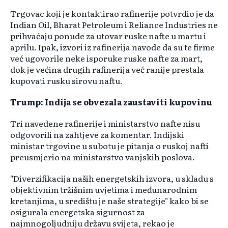
Trgovac koji je kontaktirao rafinerije potvrdio je da
Indian Oil, Bharat Petroleum i Reliance Industries ne
prihvaćaju ponude za utovar ruske nafte u martu i
aprilu. Ipak, izvori iz rafinerija navode da su te firme
već ugovorile neke isporuke ruske nafte za mart,
dok je većina drugih rafinerija već ranije prestala
kupovati rusku sirovu naftu.
Trump: Indija se obvezala zaustaviti kupovinu
Tri navedene rafinerije i ministarstvo nafte nisu
odgovorili na zahtjeve za komentar. Indijski
ministar trgovine u subotu je pitanja o ruskoj nafti
preusmjerio na ministarstvo vanjskih poslova.
"Diverzifikacija naših energetskih izvora, u skladu s
objektivnim tržišnim uvjetima i međunarodnim
kretanjima, u središtu je naše strategije" kako bi se
osigurala energetska sigurnost za
najmnogoljudniju državu svijeta, rekao je