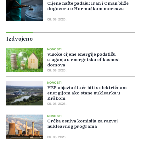
Cijene nafte padaju: Iran i Oman bliže
dogovoru o Hormuškom moreuzu
06. 08. 2026.
Izdvojeno
NOVOSTI
Visoke cijene energije podstiču
ulaganja u energetsku efikasnost
domova
06. 08. 2026.
NOVOSTI
HEP objavio šta će biti s električnom
energijom ako stane nuklearka u
Krškom
06. 08. 2026.
NOVOSTI
Grčka osniva komisiju za razvoj
nuklearnog programa
06. 08. 2026.