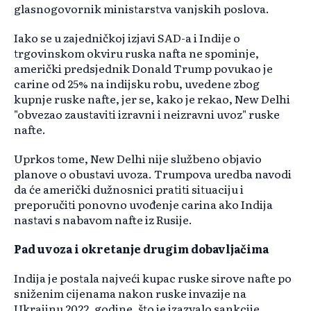
glasnogovornik ministarstva vanjskih poslova.
Iako se u zajedničkoj izjavi SAD-a i Indije o
trgovinskom okviru ruska nafta ne spominje,
američki predsjednik Donald Trump povukao je
carine od 25% na indijsku robu, uvedene zbog
kupnje ruske nafte, jer se, kako je rekao, New Delhi
"obvezao zaustaviti izravni i neizravni uvoz" ruske
nafte.
Uprkos tome, New Delhi nije službeno objavio
planove o obustavi uvoza. Trumpova uredba navodi
da će američki dužnosnici pratiti situaciju i
preporučiti ponovno uvođenje carina ako Indija
nastavi s nabavom nafte iz Rusije.
Pad uvoza i okretanje drugim dobavljačima
Indija je postala najveći kupac ruske sirove nafte po
sniženim cijenama nakon ruske invazije na
Ukrajinu 2022. godine, što je izazvalo sankcije