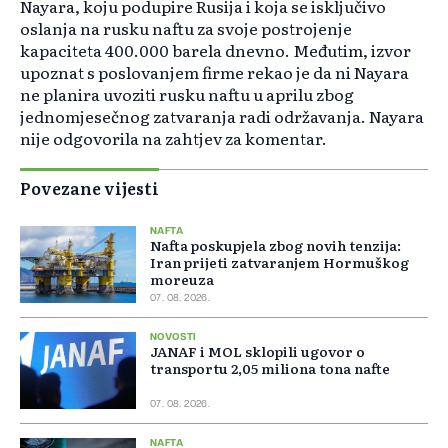
Nayara, koju podupire Rusija i koja se isključivo
oslanja na rusku naftu za svoje postrojenje
kapaciteta 400.000 barela dnevno. Međutim, izvor
upoznat s poslovanjem firme rekao je da ni Nayara
ne planira uvoziti rusku naftu u aprilu zbog
jednomjesečnog zatvaranja radi održavanja. Nayara
nije odgovorila na zahtjev za komentar.
Povezane vijesti
NAFTA
Nafta poskupjela zbog novih tenzija:
Iran prijeti zatvaranjem Hormuškog
moreuza
07. 08. 2026.
NOVOSTI
JANAF i MOL sklopili ugovor o
transportu 2,05 miliona tona nafte
07. 08. 2026.
NAFTA