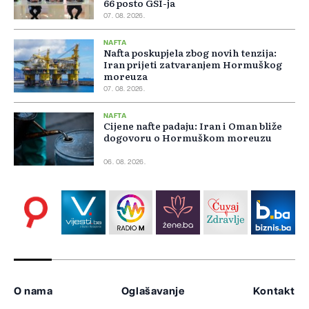
66 posto GSI-ja
07. 08. 2026.
NAFTA
Nafta poskupjela zbog novih tenzija:
Iran prijeti zatvaranjem Hormuškog
moreuza
07. 08. 2026.
NAFTA
Cijene nafte padaju: Iran i Oman bliže
dogovoru o Hormuškom moreuzu
06. 08. 2026.
O nama
Oglašavanje
Kontakt