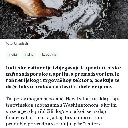
Foto: Unsplash
Indija
nafta
kupovina
Indijske rafinerije izbjegavaju kupovinu ruske
nafte za isporuke u aprilu, a prema izvorima iz
rafinerijskog i trgovačkog sektora, očekuje se
da će takvu praksu nastaviti i duže vrijeme.
Taj potez mogao bi pomoći New Delhiju u sklapanju
trgovinskog sporazuma s Washingtonom, s kojim
su se u petak približili dogovoru koji se nadaju
finalizirati do marta, a koji bi smanjio carine i
produbio privrednu saradnju, piše Reuters.