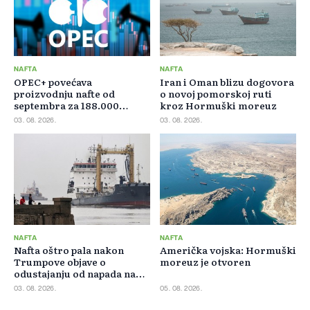
NAFTA
NAFTA
OPEC+ povećava
Iran i Oman blizu dogovora
proizvodnju nafte od
o novoj pomorskoj ruti
septembra za 188.000
kroz Hormuški moreuz
barela dnevno
03. 08. 2026.
03. 08. 2026.
NAFTA
NAFTA
Nafta oštro pala nakon
Američka vojska: Hormuški
Trumpove objave o
moreuz je otvoren
odustajanju od napada na
Iran
03. 08. 2026.
05. 08. 2026.