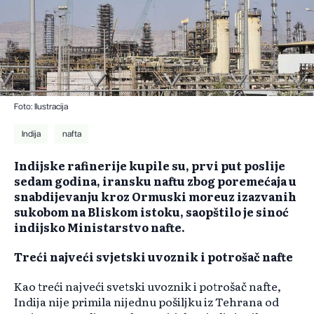
Foto: Ilustracija
Indija
nafta
Indijske rafinerije kupile su, prvi put poslije
sedam godina, iransku naftu zbog poremećaja u
snabdijevanju kroz Ormuski moreuz izazvanih
sukobom na Bliskom istoku, saopštilo je sinoć
indijsko Ministarstvo nafte.
Treći najveći svjetski uvoznik i potrošač nafte
Kao treći najveći svetski uvoznik i potrošač nafte,
Indija nije primila nijednu pošiljku iz Tehrana od