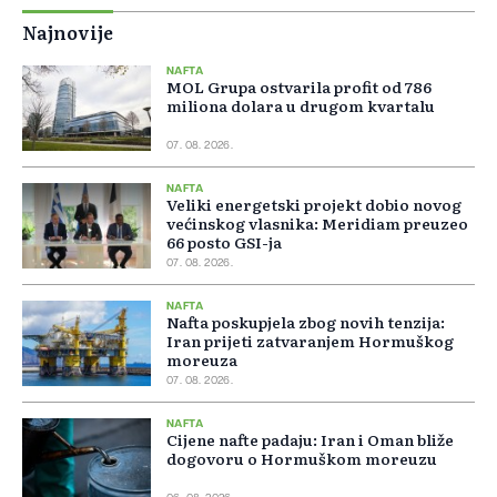
Najnovije
NAFTA
MOL Grupa ostvarila profit od 786
miliona dolara u drugom kvartalu
07. 08. 2026.
NAFTA
Veliki energetski projekt dobio novog
većinskog vlasnika: Meridiam preuzeo
66 posto GSI-ja
07. 08. 2026.
NAFTA
Nafta poskupjela zbog novih tenzija:
Iran prijeti zatvaranjem Hormuškog
moreuza
07. 08. 2026.
NAFTA
Cijene nafte padaju: Iran i Oman bliže
dogovoru o Hormuškom moreuzu