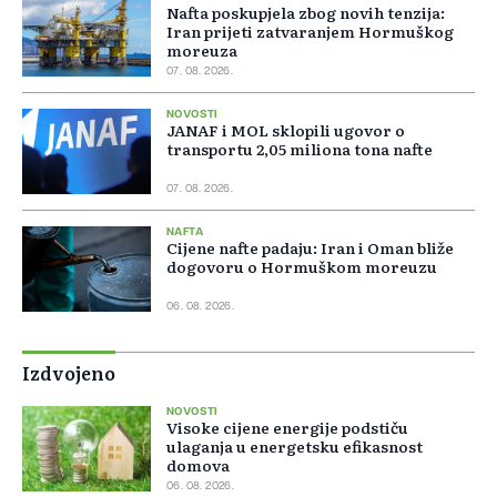
Nafta poskupjela zbog novih tenzija:
Iran prijeti zatvaranjem Hormuškog
moreuza
07. 08. 2026.
NOVOSTI
JANAF i MOL sklopili ugovor o
transportu 2,05 miliona tona nafte
07. 08. 2026.
NAFTA
Cijene nafte padaju: Iran i Oman bliže
dogovoru o Hormuškom moreuzu
06. 08. 2026.
Izdvojeno
NOVOSTI
Visoke cijene energije podstiču
ulaganja u energetsku efikasnost
domova
06. 08. 2026.