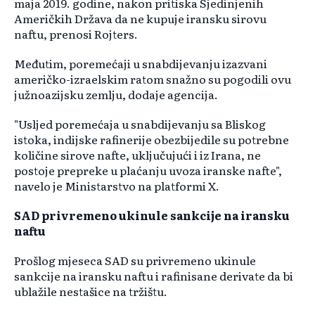
maja 2019. godine, nakon pritiska Sjedinjenih
Američkih Država da ne kupuje iransku sirovu
naftu, prenosi Rojters.
Međutim, poremećaji u snabdijevanju izazvani
američko-izraelskim ratom snažno su pogodili ovu
južnoazijsku zemlju, dodaje agencija.
"Usljed poremećaja u snabdijevanju sa Bliskog
istoka, indijske rafinerije obezbijedile su potrebne
količine sirove nafte, uključujući i iz Irana, ne
postoje prepreke u plaćanju uvoza iranske nafte",
navelo je Ministarstvo na platformi X.
SAD privremeno ukinule sankcije na iransku
naftu
Prošlog mjeseca SAD su privremeno ukinule
sankcije na iransku naftu i rafinisane derivate da bi
ublažile nestašice na tržištu.