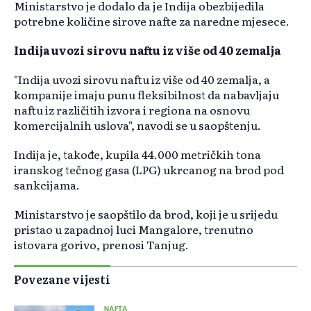
Ministarstvo je dodalo da je Indija obezbijedila
potrebne količine sirove nafte za naredne mjesece.
Indija uvozi sirovu naftu iz više od 40 zemalja
"Indija uvozi sirovu naftu iz više od 40 zemalja, a
kompanije imaju punu fleksibilnost da nabavljaju
naftu iz različitih izvora i regiona na osnovu
komercijalnih uslova", navodi se u saopštenju.
Indija je, takođe, kupila 44.000 metričkih tona
iranskog tečnog gasa (LPG) ukrcanog na brod pod
sankcijama.
Ministarstvo je saopštilo da brod, koji je u srijedu
pristao u zapadnoj luci Mangalore, trenutno
istovara gorivo, prenosi Tanjug.
Povezane vijesti
NAFTA