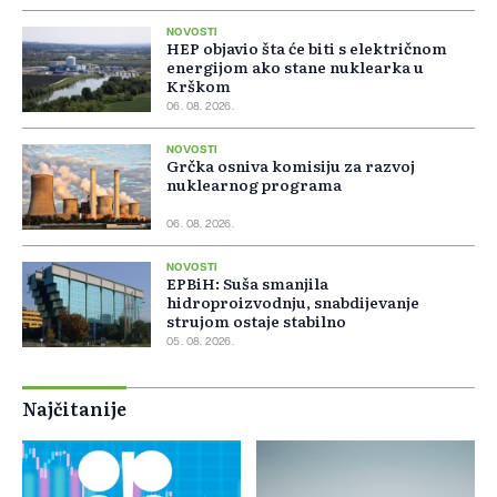
NOVOSTI
HEP objavio šta će biti s električnom
energijom ako stane nuklearka u
Krškom
06. 08. 2026.
NOVOSTI
Grčka osniva komisiju za razvoj
nuklearnog programa
06. 08. 2026.
NOVOSTI
EPBiH: Suša smanjila
hidroproizvodnju, snabdijevanje
strujom ostaje stabilno
05. 08. 2026.
Najčitanije