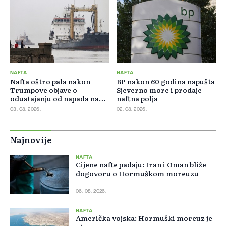
NAFTA
NAFTA
Nafta oštro pala nakon
BP nakon 60 godina napušta
Trumpove objave o
Sjeverno more i prodaje
odustajanju od napada na
naftna polja
Iran
03. 08. 2026.
02. 08. 2026.
Najnovije
NAFTA
Cijene nafte padaju: Iran i Oman bliže
dogovoru o Hormuškom moreuzu
06. 08. 2026.
NAFTA
Američka vojska: Hormuški moreuz je