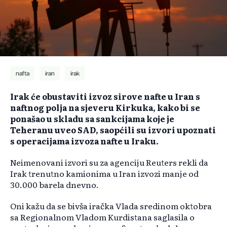
nafta
iran
irak
Irak će obustaviti izvoz sirove nafte u Iran s
naftnog polja na sjeveru Kirkuka, kako bi se
ponašao u skladu sa sankcijama koje je
Teheranu uveo SAD, saopćili su izvori upoznati
s operacijama izvoza nafte u Iraku.
Neimenovani izvori su za agenciju Reuters rekli da
Irak trenutno kamionima u Iran izvozi manje od
30.000 barela dnevno.
Oni kažu da se bivša iračka Vlada sredinom oktobra
sa Regionalnom Vladom Kurdistana saglasila o