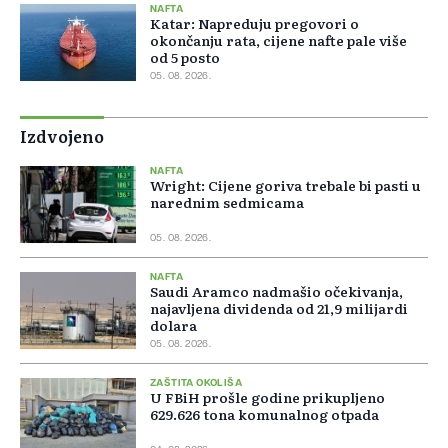
NAFTA
Katar: Napreduju pregovori o
okončanju rata, cijene nafte pale više
od 5 posto
05. 08. 2026.
Izdvojeno
NAFTA
Wright: Cijene goriva trebale bi pasti u
narednim sedmicama
05. 08. 2026.
NAFTA
Saudi Aramco nadmašio očekivanja,
najavljena dividenda od 21,9 milijardi
dolara
05. 08. 2026.
ZAŠTITA OKOLIŠA
U FBiH prošle godine prikupljeno
629.626 tona komunalnog otpada