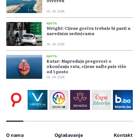
otvoren
05. 08. 2026.
NAFTA
Wright: Cijene goriva trebale bi pasti u
narednim sedmicama
05. 08. 2026.
NAFTA
Katar: Napreduju pregovori o
okončanju rata, cijene nafte pale više
od 5 posto
05. 08. 2026.
O nama
Oglašavanje
Kontakt