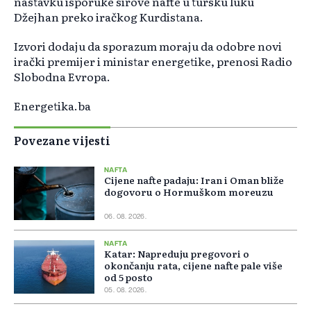
nastavku isporuke sirove nafte u tursku luku
Džejhan preko iračkog Kurdistana.
Izvori dodaju da sporazum moraju da odobre novi
irački premijer i ministar energetike, prenosi Radio
Slobodna Evropa.
Energetika.ba
Povezane vijesti
NAFTA
Cijene nafte padaju: Iran i Oman bliže
dogovoru o Hormuškom moreuzu
06. 08. 2026.
NAFTA
Katar: Napreduju pregovori o
okončanju rata, cijene nafte pale više
od 5 posto
05. 08. 2026.