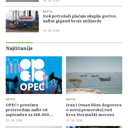
04. 08. 2026.
NAFTA
Dok potrošači plaćaju skuplje gorivo,
naftni giganti broje milijarde
04. 08. 2026.
Najčitanije
NAFTA
NAFTA
OPEC+ povećava
Iran i Oman blizu dogovora
proizvodnju nafte od
o novoj pomorskoj ruti
septembra za 188.000
kroz Hormuški moreuz
barela dnevno
03. 08. 2026.
03. 08. 2026.