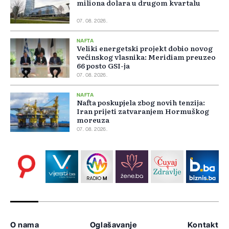
miliona dolara u drugom kvartalu
07. 08. 2026.
NAFTA
Veliki energetski projekt dobio novog
većinskog vlasnika: Meridiam preuzeo
66 posto GSI-ja
07. 08. 2026.
NAFTA
Nafta poskupjela zbog novih tenzija:
Iran prijeti zatvaranjem Hormuškog
moreuza
07. 08. 2026.
O nama
Oglašavanje
Kontakt