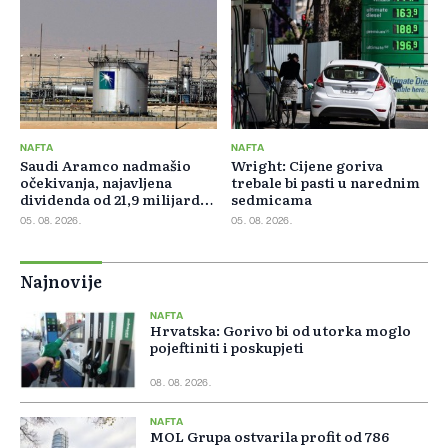
NAFTA
NAFTA
Saudi Aramco nadmašio
Wright: Cijene goriva
očekivanja, najavljena
trebale bi pasti u narednim
dividenda od 21,9 milijardi
sedmicama
dolara
05. 08. 2026.
05. 08. 2026.
Najnovije
NAFTA
Hrvatska: Gorivo bi od utorka moglo
pojeftiniti i poskupjeti
08. 08. 2026.
NAFTA
MOL Grupa ostvarila profit od 786