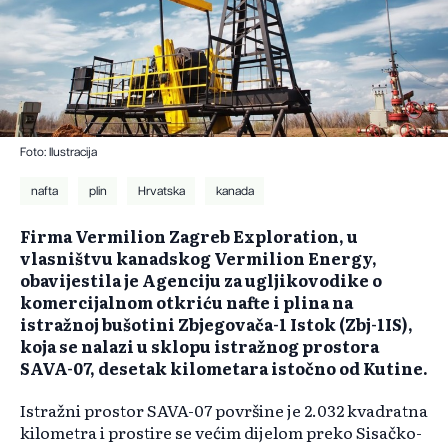
Foto: Ilustracija
nafta
plin
Hrvatska
kanada
Firma Vermilion Zagreb Exploration, u
vlasništvu kanadskog Vermilion Energy,
obavijestila je Agenciju za ugljikovodike o
komercijalnom otkriću nafte i plina na
istražnoj bušotini Zbjegovača-1 Istok (Zbj-1IS),
koja se nalazi u sklopu istražnog prostora
SAVA-07, desetak kilometara istočno od Kutine.
Istražni prostor SAVA-07 površine je 2.032 kvadratna
kilometra i prostire se većim dijelom preko Sisačko-