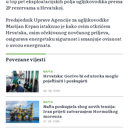
u top pet eksploatacijskih polja ugljikovodika prema
2P rezervama u Hrvatskoj.
Predsjednik Uprave Agencije za ugljikovodike
Marijan Krpan istaknuo je kako ovim otkrićem
Hrvatska, osim očekivanog novčanog priljeva,
osigurava energetsku sigurnost i smanjuje ovisnost
o uvozu energenata.
Povezane vijesti
NAFTA
Hrvatska: Gorivo bi od utorka moglo
pojeftiniti i poskupjeti
08. 08. 2026.
NAFTA
Nafta poskupjela zbog novih tenzija:
Iran prijeti zatvaranjem Hormuškog
moreuza
07. 08. 2026.