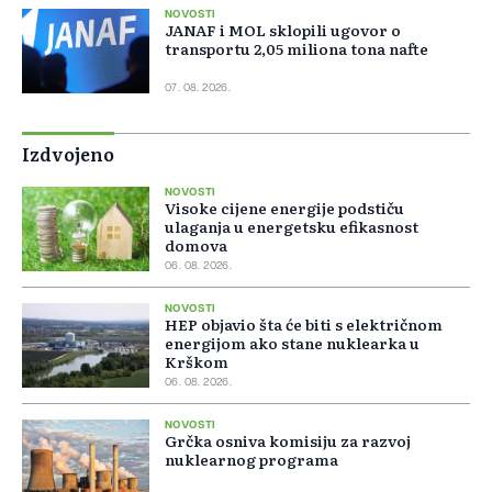
NOVOSTI
JANAF i MOL sklopili ugovor o
transportu 2,05 miliona tona nafte
07. 08. 2026.
Izdvojeno
NOVOSTI
Visoke cijene energije podstiču
ulaganja u energetsku efikasnost
domova
06. 08. 2026.
NOVOSTI
HEP objavio šta će biti s električnom
energijom ako stane nuklearka u
Krškom
06. 08. 2026.
NOVOSTI
Grčka osniva komisiju za razvoj
nuklearnog programa