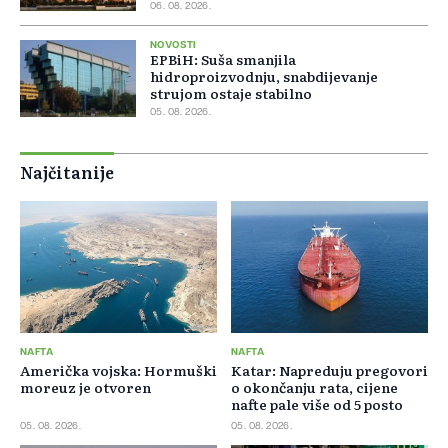
06. 08. 2026.
NOVOSTI
EPBiH: Suša smanjila
hidroproizvodnju, snabdijevanje
strujom ostaje stabilno
05. 08. 2026.
Najčitanije
NAFTA
NAFTA
Američka vojska: Hormuški
Katar: Napreduju pregovori
moreuz je otvoren
o okončanju rata, cijene
nafte pale više od 5 posto
05. 08. 2026.
05. 08. 2026.