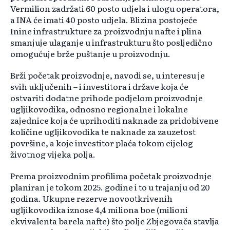
Vermilion zadržati 60 posto udjela i ulogu operatora,
a INA će imati 40 posto udjela. Blizina postojeće
Inine infrastrukture za proizvodnju nafte i plina
smanjuje ulaganje u infrastrukturu što posljedično
omogućuje brže puštanje u proizvodnju.
Brži početak proizvodnje, navodi se, u interesu je
svih uključenih – i investitora i države koja će
ostvariti dodatne prihode podjelom proizvodnje
ugljikovodika, odnosno regionalne i lokalne
zajednice koja će uprihoditi naknade za pridobivene
količine ugljikovodika te naknade za zauzetost
površine, a koje investitor plaća tokom cijelog
životnog vijeka polja.
Prema proizvodnim profilima početak proizvodnje
planiran je tokom 2025. godine i to u trajanju od 20
godina. Ukupne rezerve novootkrivenih
ugljikovodika iznose 4,4 miliona boe (milioni
ekvivalenta barela nafte) što polje Zbjegovača stavlja