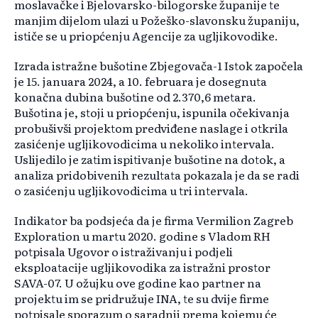
moslavačke i Bjelovarsko-bilogorske županije te
manjim dijelom ulazi u Požeško-slavonsku županiju,
ističe se u priopćenju Agencije za ugljikovodike.
Izrada istražne bušotine Zbjegovača-1 Istok započela
je 15. januara 2024, a 10. februara je dosegnuta
konačna dubina bušotine od 2.370,6 metara.
Bušotina je, stoji u priopćenju, ispunila očekivanja
probušivši projektom predviđene naslage i otkrila
zasićenje ugljikovodicima u nekoliko intervala.
Uslijedilo je zatim ispitivanje bušotine na dotok, a
analiza pridobivenih rezultata pokazala je da se radi
o zasićenju ugljikovodicima u tri intervala.
Indikator ba podsjeća da je firma Vermilion Zagreb
Exploration u martu 2020. godine s Vladom RH
potpisala Ugovor o istraživanju i podjeli
eksploatacije ugljikovodika za istražni prostor
SAVA-07. U ožujku ove godine kao partner na
projektu im se pridružuje INA, te su dvije firme
potpisale sporazum o saradnji prema kojemu će