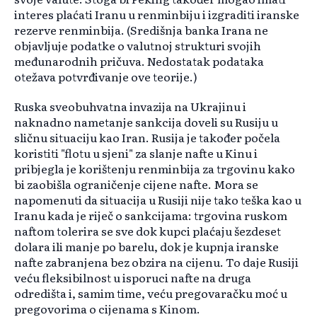
interes plaćati Iranu u renminbiju i izgraditi iranske
rezerve renminbija. (Središnja banka Irana ne
objavljuje podatke o valutnoj strukturi svojih
međunarodnih pričuva. Nedostatak podataka
otežava potvrđivanje ove teorije.)
Ruska sveobuhvatna invazija na Ukrajinu i
naknadno nametanje sankcija doveli su Rusiju u
sličnu situaciju kao Iran. Rusija je također počela
koristiti "flotu u sjeni" za slanje nafte u Kinu i
pribjegla je korištenju renminbija za trgovinu kako
bi zaobišla ograničenje cijene nafte. Mora se
napomenuti da situacija u Rusiji nije tako teška kao u
Iranu kada je riječ o sankcijama: trgovina ruskom
naftom tolerira se sve dok kupci plaćaju šezdeset
dolara ili manje po barelu, dok je kupnja iranske
nafte zabranjena bez obzira na cijenu. To daje Rusiji
veću fleksibilnost u isporuci nafte na druga
odredišta i, samim time, veću pregovaračku moć u
pregovorima o cijenama s Kinom.