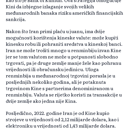
kao što je Bank of Kunlun. Ova strategija omogućuje
Kini da izbjegne izlaganje svojih velikih
međunarodnih banaka riziku američkih financijskih
sankcija.
Nakon što Iran primi plaću u juanu, ima dvije
mogućnosti korištenja kineske valute: može kupiti
kinesku robu ili pohraniti sredstva u kineskoj banci.
Iran ne može trošiti mnogo u renminbiju izvan Kine
jer se tom valutom ne može u potpunosti slobodno
trgovati, pa je druge zemlje manje žele kao pohranu
vrijednosti ili obračunsku jedinicu. Uloga
renminbija u međunarodnoj trgovini porasla je u
posljednjih nekoliko godina, ali je potaknuta
trgovinom Kine s partnerima denominiranom u
renminbiju. Valuta se rijetko koristi za transakcije u
dvije zemlje ako jedna nije Kina.
Posljedično, 2022. godine Iran je od Kine kupio
strojeve u vrijednosti od 2,12 milijarde dolara, kao i
elektroniku u vrijednosti od 1,43 milijarde dolara.