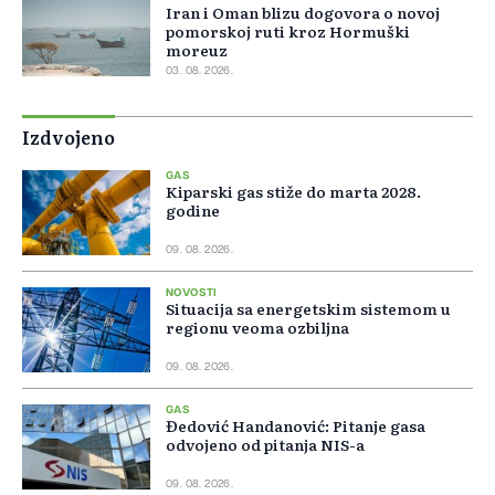
Iran i Oman blizu dogovora o novoj
pomorskoj ruti kroz Hormuški
moreuz
03. 08. 2026.
Izdvojeno
GAS
Kiparski gas stiže do marta 2028.
godine
09. 08. 2026.
NOVOSTI
Situacija sa energetskim sistemom u
regionu veoma ozbiljna
09. 08. 2026.
GAS
Đedović Handanović: Pitanje gasa
odvojeno od pitanja NIS-a
09. 08. 2026.