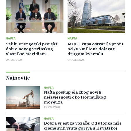
NAFTA
NAFTA
Veliki energetski projekt
MOL Grupa ostvarila profit
dobio novog većinskog
od 786 miliona dolara u
vlasnika: Meridiam
drugom kvartalu
preuzeo 66 posto GSI-ja
07. 08. 2026.
07. 08. 2026.
Najnovije
NAFTA
Nafta poskupjela zbog novih
neizvjesnosti oko Hormuškog
moreuza
10. 08. 2026.
NAFTA
Dobra vijest za vozače: Od utorka niže
cijene svih vrsta goriva u Hrvatskoj