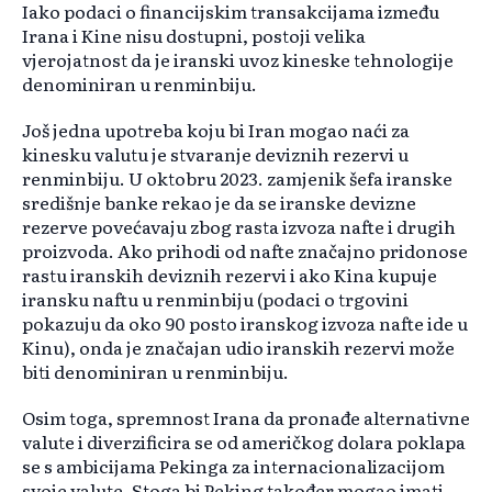
Iako podaci o financijskim transakcijama između
Irana i Kine nisu dostupni, postoji velika
vjerojatnost da je iranski uvoz kineske tehnologije
denominiran u renminbiju.
Još jedna upotreba koju bi Iran mogao naći za
kinesku valutu je stvaranje deviznih rezervi u
renminbiju. U oktobru 2023. zamjenik šefa iranske
središnje banke rekao je da se iranske devizne
rezerve povećavaju zbog rasta izvoza nafte i drugih
proizvoda. Ako prihodi od nafte značajno pridonose
rastu iranskih deviznih rezervi i ako Kina kupuje
iransku naftu u renminbiju (podaci o trgovini
pokazuju da oko 90 posto iranskog izvoza nafte ide u
Kinu), onda je značajan udio iranskih rezervi može
biti denominiran u renminbiju.
Osim toga, spremnost Irana da pronađe alternativne
valute i diverzificira se od američkog dolara poklapa
se s ambicijama Pekinga za internacionalizacijom
svoje valute. Stoga bi Peking također mogao imati