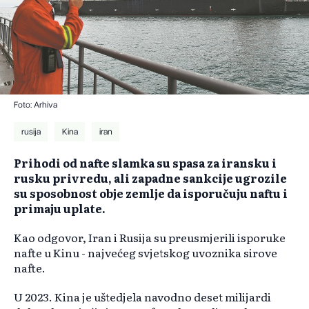
Foto: Arhiva
rusija
Kina
iran
Prihodi od nafte slamka su spasa za iransku i
rusku privredu, ali zapadne sankcije ugrozile
su sposobnost obje zemlje da isporučuju naftu i
primaju uplate.
Kao odgovor, Iran i Rusija su preusmjerili isporuke
nafte u Kinu - najvećeg svjetskog uvoznika sirove
nafte.
U 2023. Kina je uštedjela navodno deset milijardi