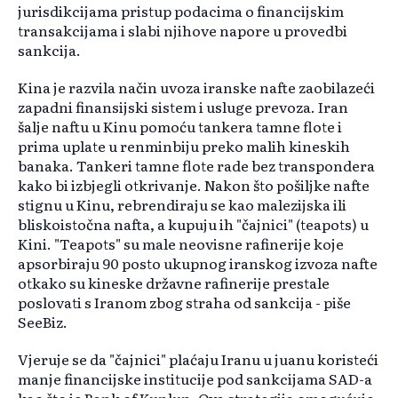
jurisdikcijama pristup podacima o financijskim
transakcijama i slabi njihove napore u provedbi
sankcija.
Kina je razvila način uvoza iranske nafte zaobilazeći
zapadni finansijski sistem i usluge prevoza. Iran
šalje naftu u Kinu pomoću tankera tamne flote i
prima uplate u renminbiju preko malih kineskih
banaka. Tankeri tamne flote rade bez transpondera
kako bi izbjegli otkrivanje. Nakon što pošiljke nafte
stignu u Kinu, rebrendiraju se kao malezijska ili
bliskoistočna nafta, a kupuju ih "čajnici" (teapots) u
Kini. "Teapots" su male neovisne rafinerije koje
apsorbiraju 90 posto ukupnog iranskog izvoza nafte
otkako su kineske državne rafinerije prestale
poslovati s Iranom zbog straha od sankcija - piše
SeeBiz.
Vjeruje se da "čajnici" plaćaju Iranu u juanu koristeći
manje financijske institucije pod sankcijama SAD-a