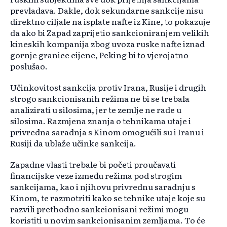
prevladava. Dakle, dok sekundarne sankcije nisu
direktno ciljale na isplate nafte iz Kine, to pokazuje
da ako bi Zapad zaprijetio sankcioniranjem velikih
kineskih kompanija zbog uvoza ruske nafte iznad
gornje granice cijene, Peking bi to vjerojatno
poslušao.
Učinkovitost sankcija protiv Irana, Rusije i drugih
strogo sankcionisanih režima ne bi se trebala
analizirati u silosima, jer te zemlje ne rade u
silosima. Razmjena znanja o tehnikama utaje i
privredna saradnja s Kinom omogućili su i Iranu i
Rusiji da ublaže učinke sankcija.
Zapadne vlasti trebale bi početi proučavati
financijske veze između režima pod strogim
sankcijama, kao i njihovu privrednu saradnju s
Kinom, te razmotriti kako se tehnike utaje koje su
razvili prethodno sankcionisani režimi mogu
koristiti u novim sankcionisanim zemljama. To će