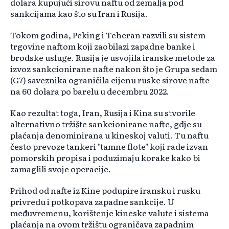
dolara kupujući sirovu naftu od zemalja pod
sankcijama kao što su Iran i Rusija.
Tokom godina, Peking i Teheran razvili su sistem
trgovine naftom koji zaobilazi zapadne banke i
brodske usluge. Rusija je usvojila iranske metode za
izvoz sankcionirane nafte nakon što je Grupa sedam
(G7) saveznika ograničila cijenu ruske sirove nafte
na 60 dolara po barelu u decembru 2022.
Kao rezultat toga, Iran, Rusija i Kina su stvorile
alternativno tržište sankcionirane nafte, gdje su
plaćanja denominirana u kineskoj valuti. Tu naftu
često prevoze tankeri "tamne flote" koji rade izvan
pomorskih propisa i poduzimaju korake kako bi
zamaglili svoje operacije.
Prihod od nafte iz Kine podupire iransku i rusku
privredu i potkopava zapadne sankcije. U
međuvremenu, korištenje kineske valute i sistema
plaćanja na ovom tržištu ograničava zapadnim