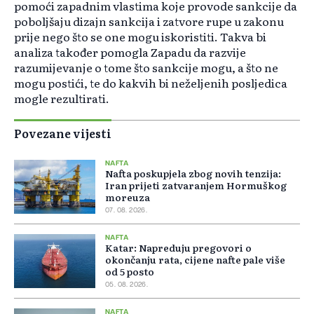
pomoći zapadnim vlastima koje provode sankcije da
poboljšaju dizajn sankcija i zatvore rupe u zakonu
prije nego što se one mogu iskoristiti. Takva bi
analiza također pomogla Zapadu da razvije
razumijevanje o tome što sankcije mogu, a što ne
mogu postići, te do kakvih bi neželjenih posljedica
mogle rezultirati.
Povezane vijesti
NAFTA
Nafta poskupjela zbog novih tenzija:
Iran prijeti zatvaranjem Hormuškog
moreuza
07. 08. 2026.
NAFTA
Katar: Napreduju pregovori o
okončanju rata, cijene nafte pale više
od 5 posto
05. 08. 2026.
NAFTA