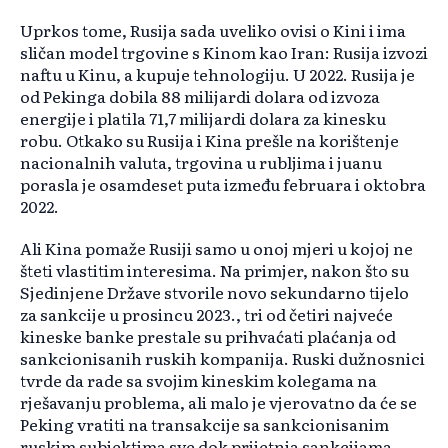
Uprkos tome, Rusija sada uveliko ovisi o Kini i ima
sličan model trgovine s Kinom kao Iran: Rusija izvozi
naftu u Kinu, a kupuje tehnologiju. U 2022. Rusija je
od Pekinga dobila 88 milijardi dolara od izvoza
energije i platila 71,7 milijardi dolara za kinesku
robu. Otkako su Rusija i Kina prešle na korištenje
nacionalnih valuta, trgovina u rubljima i juanu
porasla je osamdeset puta između februara i oktobra
2022.
Ali Kina pomaže Rusiji samo u onoj mjeri u kojoj ne
šteti vlastitim interesima. Na primjer, nakon što su
Sjedinjene Države stvorile novo sekundarno tijelo
za sankcije u prosincu 2023., tri od četiri najveće
kineske banke prestale su prihvaćati plaćanja od
sankcionisanih ruskih kompanija. Ruski dužnosnici
tvrde da rade sa svojim kineskim kolegama na
rješavanju problema, ali malo je vjerovatno da će se
Peking vratiti na transakcije sa sankcionisanim
ruskim subjektima sve dok prijetnja sankcijama