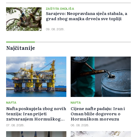
ZAŠTITA OKOLIŠA
Sarajevo: Neopravdana sječa stabala, a
grad zbog manjka drveća sve topliji
09. 08. 2026.
Najčitanije
NAFTA
NAFTA
Nafta poskupjela zbog novih
Cijene nafte padaju: Iran i
tenzija: Iran prijeti
Oman bliže dogovoru o
zatvaranjem Hormuškog
Hormuškom moreuzu
moreuza
07. 08. 2026.
06. 08. 2026.