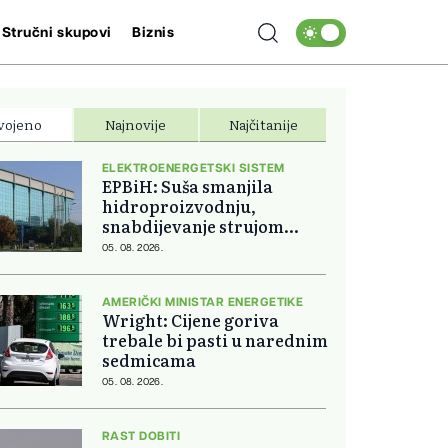
Stručni skupovi
Biznis
vojeno
Najnovije
Najčitanije
ELEKTROENERGETSKI SISTEM
EPBiH: Suša smanjila
hidroproizvodnju,
snabdijevanje strujom
ostaje stabilno
05. 08. 2026.
AMERIČKI MINISTAR ENERGETIKE
Wright: Cijene goriva
trebale bi pasti u narednim
sedmicama
05. 08. 2026.
RAST DOBITI