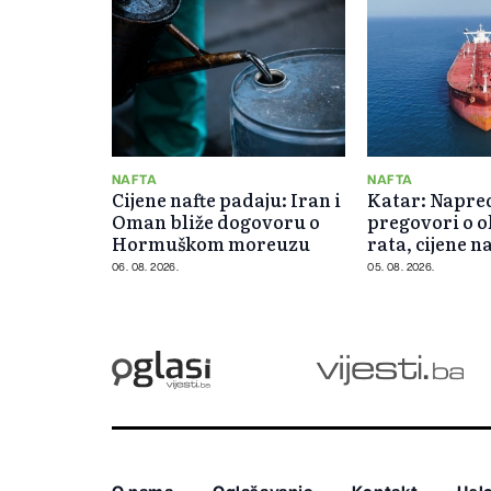
NAFTA
NAFTA
Cijene nafte padaju: Iran i
Katar: Napre
Oman bliže dogovoru o
pregovori o 
Hormuškom moreuzu
rata, cijene na
od 5 posto
06. 08. 2026.
05. 08. 2026.