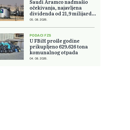
Saudi Aramco nadmašio
očekivanja, najavljena
dividenda od 21,9 milijardi
dolara
05. 08. 2026.
PODACI FZS
U FBiH prošle godine
prikupljeno 629.626 tona
komunalnog otpada
04. 08. 2026.