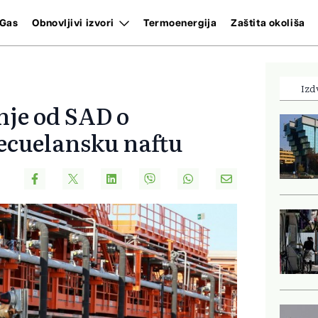
Gas
Obnovljivi izvori
Termoenergija
Zaštita okoliša
Izd
nje od SAD o
ecuelansku naftu