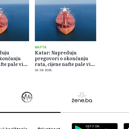
NAFTA
duju
Katar: Napreduju
okončanju
pregovori o okončanju
fte pale više
rata, cijene nafte pale više
od 5 posto
05. 08. 2026.