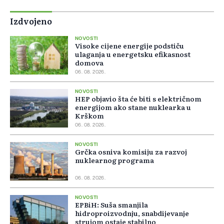
Izdvojeno
NOVOSTI
Visoke cijene energije podstiču
ulaganja u energetsku efikasnost
domova
06. 08. 2026.
NOVOSTI
HEP objavio šta će biti s električnom
energijom ako stane nuklearka u
Krškom
06. 08. 2026.
NOVOSTI
Grčka osniva komisiju za razvoj
nuklearnog programa
06. 08. 2026.
NOVOSTI
EPBiH: Suša smanjila
hidroproizvodnju, snabdijevanje
strujom ostaje stabilno