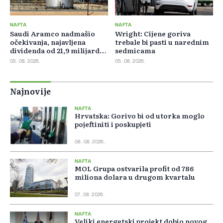
NAFTA
NAFTA
Saudi Aramco nadmašio
Wright: Cijene goriva
očekivanja, najavljena
trebale bi pasti u narednim
dividenda od 21,9 milijardi
sedmicama
dolara
05. 08. 2026.
05. 08. 2026.
Najnovije
NAFTA
Hrvatska: Gorivo bi od utorka moglo
pojeftiniti i poskupjeti
08. 08. 2026.
NAFTA
MOL Grupa ostvarila profit od 786
miliona dolara u drugom kvartalu
07. 08. 2026.
NAFTA
Veliki energetski projekt dobio novog