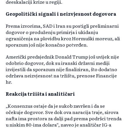
deeskalaciji krize u regiji.
Geopolitički signali i neizvjesnost dogovora
Prema izvorima, SAD i Iran su postigli preliminarni
dogovor o produženju primirja i ukidanju
ograničenja na plovidbu kroz Hormuški moreuz, ali
sporazum još nije konačno potvrđen.
Američki predsjednik Donald Trump još uvijek nije
odobrio dogovor, dok su iranski državni mediji
izvijestili da sporazum nije finaliziran, što dodatno
održava neizvjesnost na tržištu, prenose Financije
hr.
Reakcija tržišta i analitičari
„Konsenzus ostaje da je sukob završen i da se
očekuje dogovor. Sve dok ova naracija traje, sirova
nafta ima prostora za dalji pad prema podršci trenda
u niskim 80-ima dolara“, naveo je analitičar IG-a