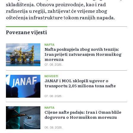
skladištenja. Obnova proizvodnje, kao i rad
rafinerija u regiji, zahtijevat će vrijeme zbog
oštećenja infrastrukture tokom ranijih napada.
Povezane vijesti
NAFTA
Nafta poskupjela zbog novih tenzija:
Iran prijeti zatvaranjem Hormuškog
moreuza
07. 08. 2026.
NOVOSTI
JANAF i MOL sklopili ugovor o
transportu 2,05 miliona tona nafte
07. 08. 2026.
NAFTA
Cijene nafte padaju: Iran i Oman bliže
dogovoru o Hormuškom moreuzu
06. 08. 2026.