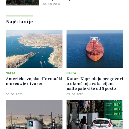
05. 08. 2026.
Najčitanije
NAFTA
NAFTA
Američka vojska: Hormuški
Katar: Napreduju pregovori
moreuz je otvoren
o okončanju rata, cijene
nafte pale više od 5 posto
05. 08. 2026.
05. 08. 2026.