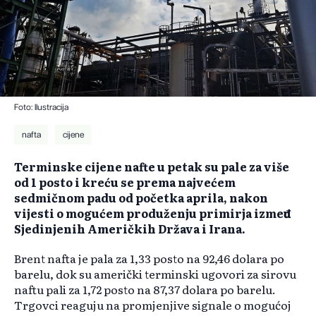
Foto: Ilustracija
nafta
cijene
Terminske cijene nafte u petak su pale za više
od 1 posto i kreću se prema najvećem
sedmičnom padu od početka aprila, nakon
vijesti o mogućem produženju primirja između
Sjedinjenih Američkih Država i Irana.
Brent nafta je pala za 1,33 posto na 92,46 dolara po
barelu, dok su američki terminski ugovori za sirovu
naftu pali za 1,72 posto na 87,37 dolara po barelu.
Trgovci reaguju na promjenjive signale o mogućoj