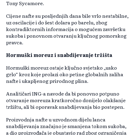
Tony Sycamore.
Cijene nafte su posljednjih dana bile vrlo nestabilne,
uz oscilacije i do šest dolara po barelu, zbog
kontradiktornih informacija o mogućem završetku
sukoba i ponovnom otvaranju ključnog pomorskog
pravca.
Hormuški moreuz i snabdijevanje tržišta
Hormuški moreuz ostaje ključno svjetsko „usko
grlo“ kroz koje prolazi oko petine globalnih zaliha
nafte i ukapljenog prirodnog plina.
Analitičari ING-a navode da bi ponovno potpuno
otvaranje moreuza kratkoročno donijelo olakšanje
tržištu, ali bi oporavak snabdijevanja bio postepen.
Proizvodnja nafte u uzvodnom dijelu lanca
snabdijevanja značajno je smanjena tokom sukoba,
a dio proizvođača je obustavio rad zbog ograničenja