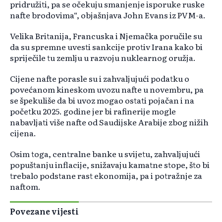
pridružiti, pa se očekuju smanjenje isporuke ruske
nafte brodovima“, objašnjava John Evans iz PVM-a.
Velika Britanija, Francuska i Njemačka poručile su
da su spremne uvesti sankcije protiv Irana kako bi
spriječile tu zemlju u razvoju nuklearnog oružja.
Cijene nafte porasle su i zahvaljujući podatku o
povećanom kineskom uvozu nafte u novembru, pa
se špekuliše da bi uvoz mogao ostati pojačan i na
početku 2025. godine jer bi rafinerije mogle
nabavljati više nafte od Saudijske Arabije zbog nižih
cijena.
Osim toga, centralne banke u svijetu, zahvaljujući
popuštanju inflacije, snižavaju kamatne stope, što bi
trebalo podstane rast ekonomija, pa i potražnje za
naftom.
Povezane vijesti