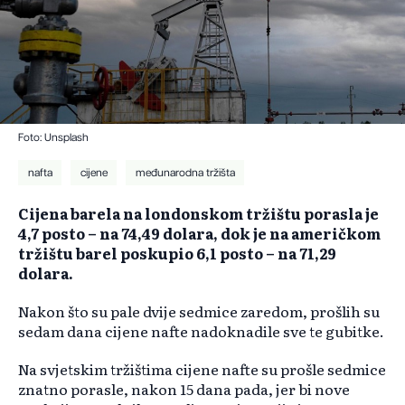
Foto: Unsplash
nafta
cijene
međunarodna tržišta
Cijena barela na londonskom tržištu porasla je
4,7 posto – na 74,49 dolara, dok je na američkom
tržištu barel poskupio 6,1 posto – na 71,29
dolara.
Nakon što su pale dvije sedmice zaredom, prošlih su
sedam dana cijene nafte nadoknadile sve te gubitke.
Na svjetskim tržištima cijene nafte su prošle sedmice
znatno porasle, nakon 15 dana pada, jer bi nove