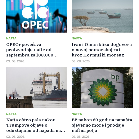
NAFTA
NAFTA
OPEC+ povećava
Iran i Oman blizu dogovora
proizvodnju nafte od
o novoj pomorskoj ruti
septembra za 188.000
kroz Hormuški moreuz
barela dnevno
03. 08. 2026.
03. 08. 2026.
NAFTA
NAFTA
Nafta oštro pala nakon
BP nakon 60 godina napušta
Trumpove objave o
Sjeverno more i prodaje
odustajanju od napada na
naftna polja
Iran
03. 08. 2026.
02. 08. 2026.