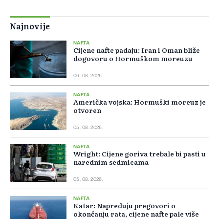
Najnovije
NAFTA
Cijene nafte padaju: Iran i Oman bliže
dogovoru o Hormuškom moreuzu
06. 08. 2026.
NAFTA
Američka vojska: Hormuški moreuz je
otvoren
05. 08. 2026.
NAFTA
Wright: Cijene goriva trebale bi pasti u
narednim sedmicama
05. 08. 2026.
NAFTA
Katar: Napreduju pregovori o
okončanju rata, cijene nafte pale više