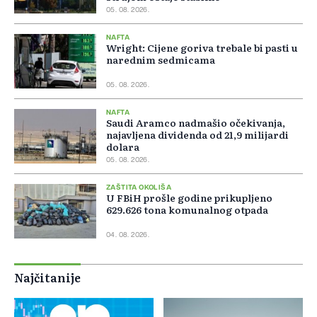
05. 08. 2026.
NAFTA
Wright: Cijene goriva trebale bi pasti u
narednim sedmicama
05. 08. 2026.
NAFTA
Saudi Aramco nadmašio očekivanja,
najavljena dividenda od 21,9 milijardi
dolara
05. 08. 2026.
ZAŠTITA OKOLIŠA
U FBiH prošle godine prikupljeno
629.626 tona komunalnog otpada
04. 08. 2026.
Najčitanije