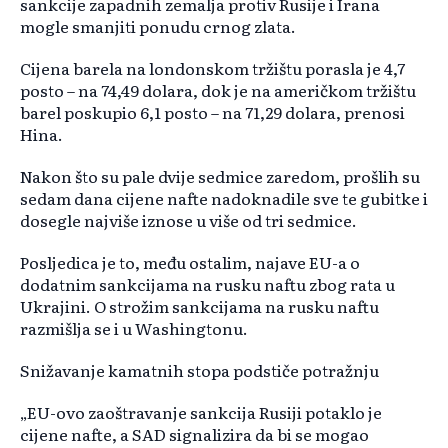
sankcije zapadnih zemalja protiv Rusije i Irana
mogle smanjiti ponudu crnog zlata.
Cijena barela na londonskom tržištu porasla je 4,7
posto – na 74,49 dolara, dok je na američkom tržištu
barel poskupio 6,1 posto – na 71,29 dolara, prenosi
Hina.
Nakon što su pale dvije sedmice zaredom, prošlih su
sedam dana cijene nafte nadoknadile sve te gubitke i
dosegle najviše iznose u više od tri sedmice.
Posljedica je to, među ostalim, najave EU-a o
dodatnim sankcijama na rusku naftu zbog rata u
Ukrajini. O strožim sankcijama na rusku naftu
razmišlja se i u Washingtonu.
Snižavanje kamatnih stopa podstiče potražnju
„EU-ovo zaoštravanje sankcija Rusiji potaklo je
cijene nafte, a SAD signalizira da bi se mogao