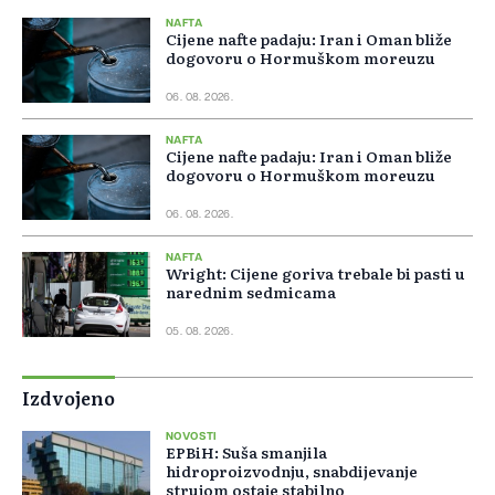
NAFTA
Cijene nafte padaju: Iran i Oman bliže
dogovoru o Hormuškom moreuzu
06. 08. 2026.
NAFTA
Cijene nafte padaju: Iran i Oman bliže
dogovoru o Hormuškom moreuzu
06. 08. 2026.
NAFTA
Wright: Cijene goriva trebale bi pasti u
narednim sedmicama
05. 08. 2026.
Izdvojeno
NOVOSTI
EPBiH: Suša smanjila
hidroproizvodnju, snabdijevanje
strujom ostaje stabilno