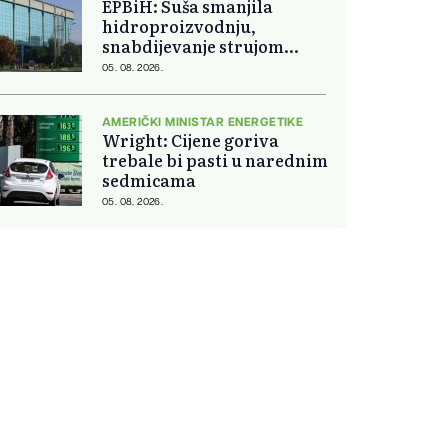
EPBiH: Suša smanjila
hidroproizvodnju,
snabdijevanje strujom
ostaje stabilno
05. 08. 2026.
AMERIČKI MINISTAR ENERGETIKE
Wright: Cijene goriva
trebale bi pasti u narednim
sedmicama
05. 08. 2026.