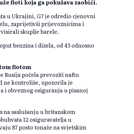
že floti koja ga pokušava zaobići.
a u Ukrajini, G7 je odredio cjenovni
elu, zaprijetivši prijevoznicima i
isirali skuplje barele.
poput benzina i dizela, od 45 odnosno
itom flotom
 je Rusija počela prevoziti naftu
 ne kontroliše, upozorila je
 i obveznog osiguranja u pisanoj
as na saslušanju u britanskom
buhvata 12 osiguravatelja u
aju 87 posto tonaže na svjetskim