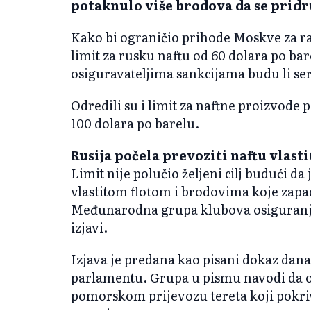
potaknulo više brodova da se pridru
Kako bi ograničio prihode Moskve za rat
limit za rusku naftu od 60 dolara po bar
osiguravateljima sankcijama budu li serv
Odredili su i limit za naftne proizvode 
100 dolara po barelu.
Rusija počela prevoziti naftu vlast
Limit nije polučio željeni cilj budući da
vlastitom flotom i brodovima koje zapad
Međunarodna grupa klubova osiguranja
izjavi.
Izjava je predana kao pisani dokaz dan
parlamentu. Grupa u pismu navodi da o
pomorskom prijevozu tereta koji pokriv