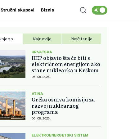
Stručni skupovi
Biznis
vojeno
Najnovije
Najčitanije
HRVATSKA
HEP objavio šta će biti s
električnom energijom ako
stane nuklearka u Krškom
06. 08. 2026.
ATINA
Grčka osniva komisiju za
razvoj nuklearnog
programa
06. 08. 2026.
ELEKTROENERGETSKI SISTEM