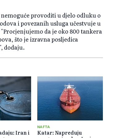
 nemoguće provoditi u djelo odluku o
brodova i povezanih usluga učestvuje u
a. "Procjenjujemo da je oko 800 tankera
va, što je izravna posljedica
", dodaju.
NAFTA
adaju: Iran i
Katar: Napreduju