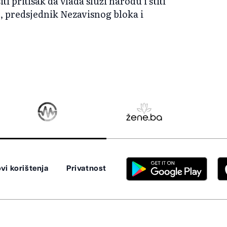
iti pritisak da vlada služi narodu i štiti
ć, predsjednik Nezavisnog bloka i
vi korištenja
Privatnost