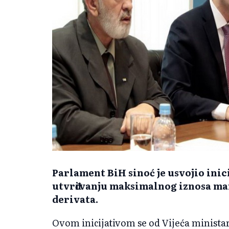
Parlament BiH sinoć je usvojio inic
utvrđivanju maksimalnog iznosa mar
derivata.
Ovom inicijativom se od Vijeća ministara