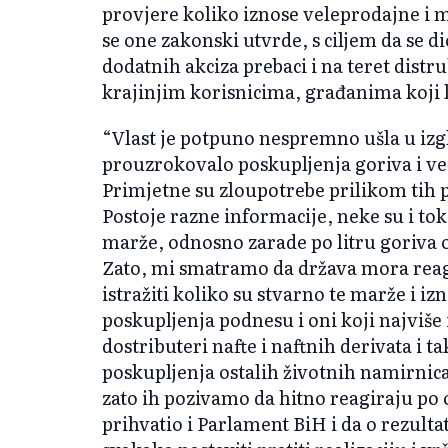
provjere koliko iznose veleprodajne i 
se one zakonski utvrde, s ciljem da se 
dodatnih akciza prebaci i na teret dist
krajinjim korisnicima, građanima koji 
“Vlast je potpuno nespremno ušla u izgl
prouzrokovalo poskupljenja goriva i već
Primjetne su zloupotrebe prilikom tih p
Postoje razne informacije, neke su i to
marže, odnosno zarade po litru goriva od
Zato, mi smatramo da država mora reagi
istražiti koliko su stvarno te marže i i
poskupljenja podnesu i oni koji najviše
dostributeri nafte i naftnih derivata i
poskupljenja ostalih životnih namirnica.
zato ih pozivamo da hitno reagiraju po ov
prihvatio i Parlament BiH i da o rezult