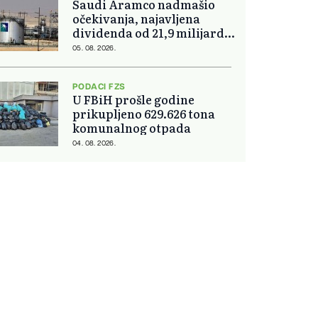
Saudi Aramco nadmašio
očekivanja, najavljena
dividenda od 21,9 milijardi
dolara
05. 08. 2026.
PODACI FZS
U FBiH prošle godine
prikupljeno 629.626 tona
komunalnog otpada
04. 08. 2026.