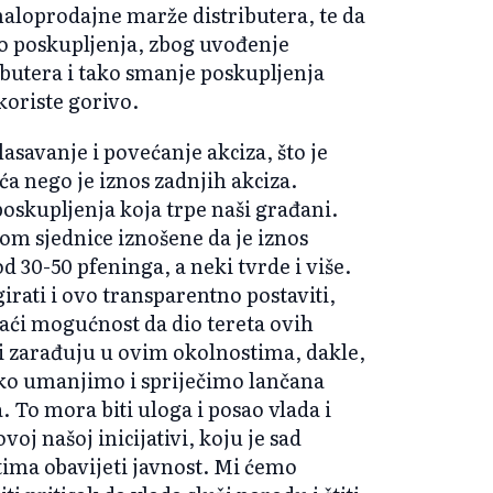
maloprodajne marže distributera, te da
dio poskupljenja, zbog uvođenje
rubutera i tako smanje poskupljenja
koriste gorivo.
asavanje i povećanje akciza, što je
a nego je iznos zadnjih akciza.
oskupljenja koja trpe naši građani.
kom sjednice iznošene da je iznos
 30-50 pfeninga, a neki tvrde i više.
rati i ovo transparentno postaviti,
znaći mogućnost da dio tereta ovih
 i zarađuju u ovim okolnostima, dakle,
 tako umanjimo i spriječimo lančana
 To mora biti uloga i posao vlada i
oj našoj inicijativi, koju je sad
atima obavijeti javnost. Mi ćemo