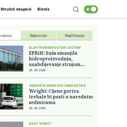
Stručni skupovi
Biznis
vojeno
Najnovije
Najčitanije
ELEKTROENERGETSKI SISTEM
EPBiH: Suša smanjila
hidroproizvodnju,
snabdijevanje strujom
ostaje stabilno
05. 08. 2026.
AMERIČKI MINISTAR ENERGETIKE
Wright: Cijene goriva
trebale bi pasti u narednim
sedmicama
05. 08. 2026.
RAST DOBITI