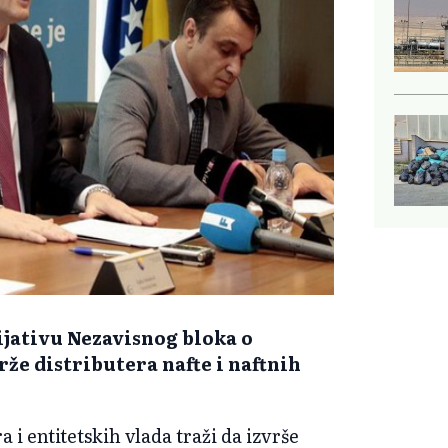
ijativu Nezavisnog bloka o
že distributera nafte i naftnih
 i entitetskih vlada traži da izvrše