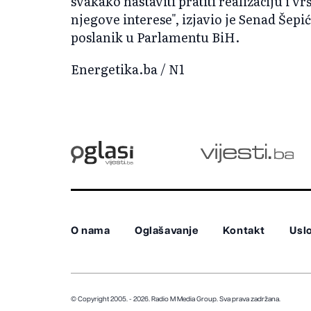
svakako nastaviti pratiti realizaciju i vrš
njegove interese", izjavio je Senad Šepi
poslanik u Parlamentu BiH.
Energetika.ba / N1
O nama
Oglašavanje
Kontakt
Uslo
© Copyright 2005. - 2026. Radio M Media Group.
Sva prava zadržana.