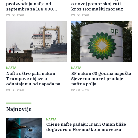
proizvodnju nafte od
o novoj pomorskoj ruti
septembra za 188.000
kroz Hormuški moreuz
barela dnevno
03. 08. 2026.
03. 08. 2026.
NAFTA
NAFTA
Nafta oštro pala nakon
BP nakon 60 godina napušta
Trumpove objave o
Sjeverno more i prodaje
odustajanju od napada na
naftna polja
Iran
03. 08. 2026.
02. 08. 2026.
Najnovije
NAFTA
Cijene nafte padaju: Iran i Oman bliže
dogovoru o Hormuškom moreuzu