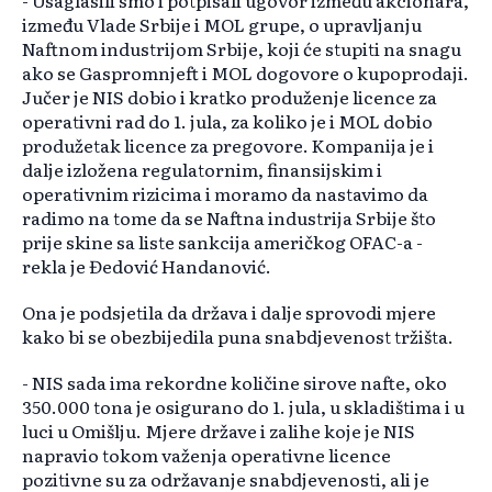
- Usaglasili smo i potpisali ugovor između akcionara,
između Vlade Srbije i MOL grupe, o upravljanju
Naftnom industrijom Srbije, koji će stupiti na snagu
ako se Gaspromnjeft i MOL dogovore o kupoprodaji.
Јučer je NIS dobio i kratko produženje licence za
operativni rad do 1. jula, za koliko je i MOL dobio
produžetak licence za pregovore. Kompanija je i
dalje izložena regulatornim, finansijskim i
operativnim rizicima i moramo da nastavimo da
radimo na tome da se Naftna industrija Srbije što
prije skine sa liste sankcija američkog OFAC-a -
rekla je Đedović Handanović.
Ona je podsjetila da država i dalje sprovodi mjere
kako bi se obezbijedila puna snabdjevenost tržišta.
- NIS sada ima rekordne količine sirove nafte, oko
350.000 tona je osigurano do 1. jula, u skladištima i u
luci u Omišlju. Mjere države i zalihe koje je NIS
napravio tokom važenja operativne licence
pozitivne su za održavanje snabdjevenosti, ali je