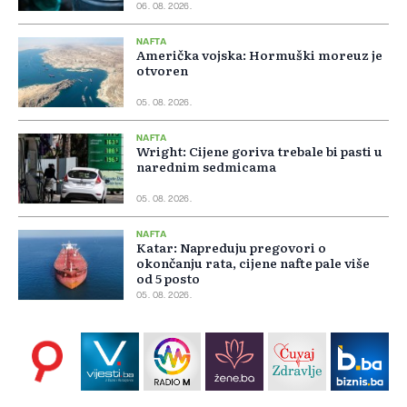
06. 08. 2026.
NAFTA
Američka vojska: Hormuški moreuz je
otvoren
05. 08. 2026.
NAFTA
Wright: Cijene goriva trebale bi pasti u
narednim sedmicama
05. 08. 2026.
NAFTA
Katar: Napreduju pregovori o
okončanju rata, cijene nafte pale više
od 5 posto
05. 08. 2026.