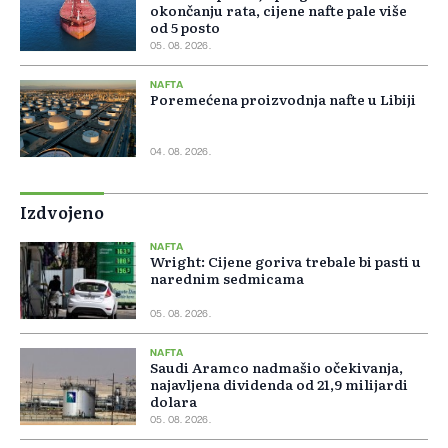
okončanju rata, cijene nafte pale više
od 5 posto
05. 08. 2026.
NAFTA
Poremećena proizvodnja nafte u Libiji
04. 08. 2026.
Izdvojeno
NAFTA
Wright: Cijene goriva trebale bi pasti u
narednim sedmicama
05. 08. 2026.
NAFTA
Saudi Aramco nadmašio očekivanja,
najavljena dividenda od 21,9 milijardi
dolara
05. 08. 2026.