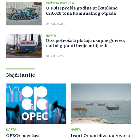
ZAŠTITA OKOLIŠA
U FBiH prošle godine prikupljeno
629.626 tona komunalnog otpada
04. 08. 2026.
NAFTA
Dok potrošači plaćaju skuplje gorivo,
naftni giganti broje milijarde
04. 08. 2026.
Najčitanije
NAFTA
NAFTA
OPEC+ povećava
Iran i Oman blizu dogovora