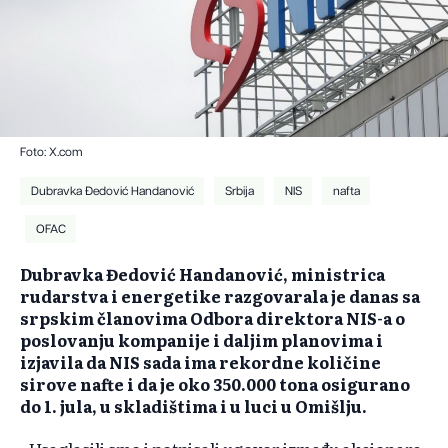
Foto: X.com
Dubravka Đedović Handanović
Srbija
NIS
nafta
OFAC
Dubravka Đedović Handanović, ministrica
rudarstva i energetike razgovarala je danas sa
srpskim članovima Odbora direktora NIS-a o
poslovanju kompanije i daljim planovima i
izjavila da NIS sada ima rekordne količine
sirove nafte i da je oko 350.000 tona osigurano
do 1. jula, u skladištima i u luci u Omišlju.