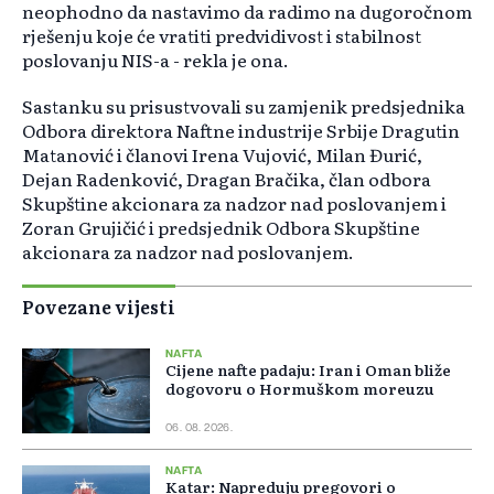
neophodno da nastavimo da radimo na dugoročnom
rješenju koje će vratiti predvidivost i stabilnost
poslovanju NIS-a - rekla je ona.
Sastanku su prisustvovali su zamjenik predsjednika
Odbora direktora Naftne industrije Srbije Dragutin
Matanović i članovi Irena Vujović, Milan Đurić,
Dejan Radenković, Dragan Bračika, član odbora
Skupštine akcionara za nadzor nad poslovanjem i
Zoran Grujičić i predsjednik Odbora Skupštine
akcionara za nadzor nad poslovanjem.
Povezane vijesti
NAFTA
Cijene nafte padaju: Iran i Oman bliže
dogovoru o Hormuškom moreuzu
06. 08. 2026.
NAFTA
Katar: Napreduju pregovori o