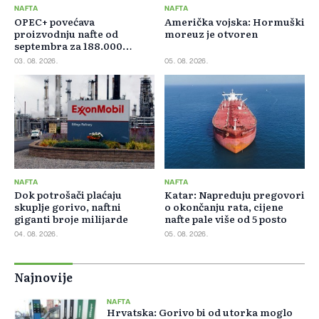
NAFTA
NAFTA
OPEC+ povećava
Američka vojska: Hormuški
proizvodnju nafte od
moreuz je otvoren
septembra za 188.000
barela dnevno
03. 08. 2026.
05. 08. 2026.
NAFTA
NAFTA
Dok potrošači plaćaju
Katar: Napreduju pregovori
skuplje gorivo, naftni
o okončanju rata, cijene
giganti broje milijarde
nafte pale više od 5 posto
04. 08. 2026.
05. 08. 2026.
Najnovije
NAFTA
Hrvatska: Gorivo bi od utorka moglo