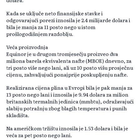
dolara.
Kada se uključe neto finansijske stavke i
odgovarajući porezi iznosila je 2.4 milijarde dolara i
bila je manja za 11 posto nego u istom
prošlogodišnjem razdoblju.
Veća proizvodnja
Equinor je u drugom tromjesečju proizveo dva
miliona barela ekvivalenta nafte (MBOE) dnevno, za
tri posto više nego lani, ali uz 10 posto višu prosječnu
cijenu, zahvaljujući ponajprije poskupljenju nafte.
Realizirana cijena plina u Evropi bila je pak manja za
13 posto nego lani i iznosila je 9.94 dolara za milion
britanskih termalnih jedinica (mmbtu), odražavajući
slabiju potražnju zbog blagih temperatura i punih
skladišta.
Na američkom tržištu iznosila je 1.53 dolara i bila je
veća za pet posto nego lani.