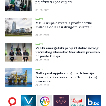
pojeftiniti i poskupjeti
08. 08. 2026.
NAFTA
MOL Grupa ostvarila profit od 786
miliona dolara u drugom kvartalu
07. 08. 2026.
NAFTA
Veliki energetski projekt dobio novog
većinskog vlasnika: Meridiam preuzeo
66 posto GSI-ja
07. 08. 2026.
NAFTA
Nafta poskupjela zbog novih tenzija:
Iran prijeti zatvaranjem Hormuškog
moreuza
07. 08. 2026.