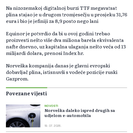
Na nizozemskoj digitalnoj burzi TTF megavatsat
plina stajao je u drugom tromjesečju u prosjeku 31,76
eura i bio je jefiniji za 8,9 posto nego lani
Equinor je potvrdio da bi u ovoj godini trebao
proizvesti nešto više dva miliona barela ekvivalenta
nafte dnevno, uz kapitalna ulaganja nešto veća od 13
milijardi dolara, prenosi Index hr.
Norveška kompanija danas je glavni evropski
dobavljač plina, istisnuvši s vodeće pozicije ruski
Gazprom.
Povezane vijesti
NOVOSTI
Norveška daleko ispred drugih sa
udjelom e-automobila
19. 07. 2026.