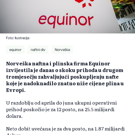
Foto: Ilustracija
equinor
naftni div
Norveška
Norveška naftna i plinska firma Equinor
izvijestila je danas o skoku prihoda u drugom
tromjesečju zahvaljujući poskupljenju nafte
koje je nadoknadilo znatno niže cijene plina u
Evropi.
U razdoblju od aprila do juna ukupni operativni
prihod poskočio je za 12 posto, na 25.5 milijardi
dolara.
Neto dobit uvećana je za dva posto, na 1.87 milijardi