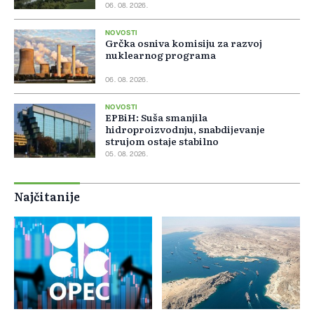
06. 08. 2026.
NOVOSTI
Grčka osniva komisiju za razvoj
nuklearnog programa
06. 08. 2026.
NOVOSTI
EPBiH: Suša smanjila
hidroproizvodnju, snabdijevanje
strujom ostaje stabilno
05. 08. 2026.
Najčitanije