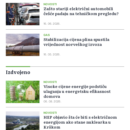
NOVOSTI
Zašto stariji električni automobili
češće padaju na tehničkom pregledu?
16. 06. 2026.
GAS
Stabilizacija cijena plina spustila
vrijednost norveškog izvoza
16. 05. 2026.
Izdvojeno
NOVOSTI
Visoke cijene energije podstiču
ulaganja u energetsku efikasnost
domova
06. 08. 2026.
NOVOSTI
HEP objavio šta će biti s električnom
energijom ako stane nuklearka u
Krškom