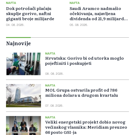
NAFTA
NAFTA
Dok potrošači plaćaju
Saudi Aramco nadmašio
skuplje gorivo, naftni
očekivanja, najavljena
giganti broje milijarde
dividenda od 21,9 milijardi
dolara
04. 08. 2026.
05. 08. 2026.
Najnovije
NAFTA
Hrvatska: Gorivo bi od utorka moglo
pojeftiniti i poskupjeti
08. 08. 2026.
NAFTA
MOL Grupa ostvarila profit od 786
miliona dolara u drugom kvartalu
07. 08. 2026.
NAFTA
Veliki energetski projekt dobio novog
većinskog vlasnika: Meridiam preuzeo
66 posto GSI-ja