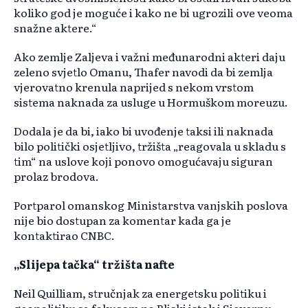
koliko god je moguće i kako ne bi ugrozili ove veoma
snažne aktere.“
Ako zemlje Zaljeva i važni međunarodni akteri daju
zeleno svjetlo Omanu, Thafer navodi da bi zemlja
vjerovatno krenula naprijed s nekom vrstom
sistema naknada za usluge u Hormuškom moreuzu.
Dodala je da bi, iako bi uvođenje taksi ili naknada
bilo politički osjetljivo, tržišta „reagovala u skladu s
tim“ na uslove koji ponovo omogućavaju siguran
prolaz brodova.
Portparol omanskog Ministarstva vanjskih poslova
nije bio dostupan za komentar kada ga je
kontaktirao CNBC.
„Slijepa tačka“ tržišta nafte
Neil Quilliam, stručnjak za energetsku politiku i