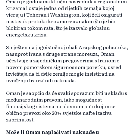
Oman je godinama ključni posrednik u regionalnim
krizama i ostaje jedna od rijetkih zemalja kojoj
vjeruju i Teheran i Washington, koji želi osigurati
nastavak protoka kroz moreuz nakon što je bio
blokiran tokom rata, što je izazvalo globalnu
energetsku krizu.
Smješten na jugoistočnoj obali Arapskog poluotoka,
nasuprot Irana s druge strane moreuza, Oman
učestvuje u zajedničkim pregovorima s Iranom o
novom pomorskom sigurnosnom poretku, usred
izvještaja da bi dvije zemlje mogle insistirati na
uvođenju tranzitnih naknada.
Oman je saopćio da će svaki sporazum biti u skladu s
međunarodnim pravom, iako mogućnost
finansijskog sistema na plovnom putu kojim se
obično prevozi oko 20% svjetske nafte izaziva
zabrinutost.
Može li Oman naplaćivati naknade u