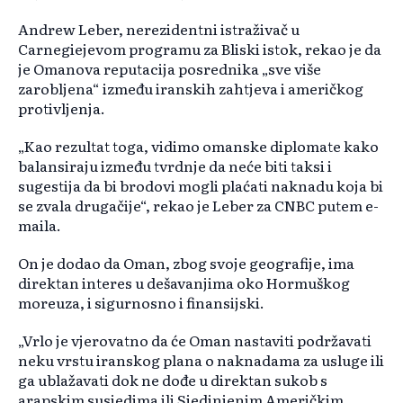
Andrew Leber, nerezidentni istraživač u
Carnegiejevom programu za Bliski istok, rekao je da
je Omanova reputacija posrednika „sve više
zarobljena“ između iranskih zahtjeva i američkog
protivljenja.
„Kao rezultat toga, vidimo omanske diplomate kako
balansiraju između tvrdnje da neće biti taksi i
sugestija da bi brodovi mogli plaćati naknadu koja bi
se zvala drugačije“, rekao je Leber za CNBC putem e-
maila.
On je dodao da Oman, zbog svoje geografije, ima
direktan interes u dešavanjima oko Hormuškog
moreuza, i sigurnosno i finansijski.
„Vrlo je vjerovatno da će Oman nastaviti podržavati
neku vrstu iranskog plana o naknadama za usluge ili
ga ublažavati dok ne dođe u direktan sukob s
arapskim susjedima ili Sjedinjenim Američkim