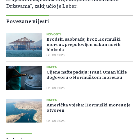
Državama“, zaključio je Leber.
Povezane vijesti
NOVOSTI
Brodski saobraćaj kroz Hormuški
moreuz prepolovljen nakon novih
blokada
08. 08. 2026.
NAFTA
Cijene nafte padaju: Iran i Oman bliže
dogovoru o Hormuškom moreuzu
06. 08. 2026.
NAFTA
Američka vojska: Hormuški moreuz je
otvoren
05. 08. 2026.