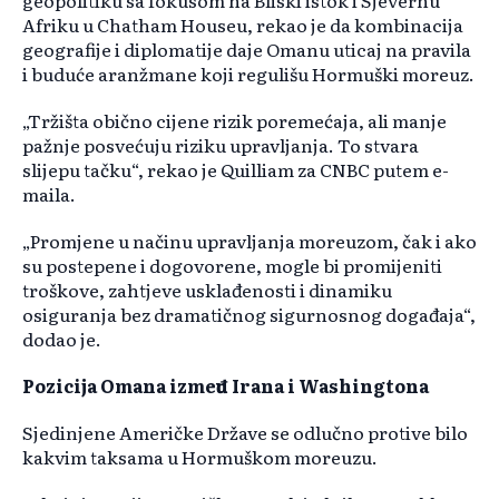
geopolitiku sa fokusom na Bliski istok i Sjevernu
Afriku u Chatham Houseu, rekao je da kombinacija
geografije i diplomatije daje Omanu uticaj na pravila
i buduće aranžmane koji regulišu Hormuški moreuz.
„Tržišta obično cijene rizik poremećaja, ali manje
pažnje posvećuju riziku upravljanja. To stvara
slijepu tačku“, rekao je Quilliam za CNBC putem e-
maila.
„Promjene u načinu upravljanja moreuzom, čak i ako
su postepene i dogovorene, mogle bi promijeniti
troškove, zahtjeve usklađenosti i dinamiku
osiguranja bez dramatičnog sigurnosnog događaja“,
dodao je.
Pozicija Omana između Irana i Washingtona
Sjedinjene Američke Države se odlučno protive bilo
kakvim taksama u Hormuškom moreuzu.