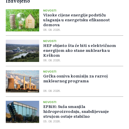
Izdvojeno
NOVOSTI
Visoke cijene energije podstiču
ulaganja u energetsku efikasnost
domova
06. 08. 2026.
NOVOSTI
HEP objavio šta će biti s električnom
energijom ako stane nuklearka u
Krškom
06. 08. 2026.
NOVOSTI
Grčka osniva komisiju za razvoj
nuklearnog programa
06. 08. 2026.
NOVOSTI
EPBiH: Suša smanjila
hidroproizvodnju, snabdijevanje
strujom ostaje stabilno
05. 08. 2026.