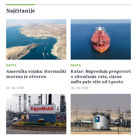
Najčitanije
NAFTA
NAFTA
Američka vojska: Hormuški
Katar: Napreduju pregovori
moreuz je otvoren
o okončanju rata, cijene
nafte pale više od 5 posto
05. 08. 2026.
05. 08. 2026.