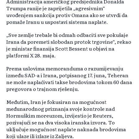
Administracija američkog predsjednika Donalda
Trumpa ranije je zaprijetila „agresivnim“
uvođenjem sankcija protiv Omana ako se utvrdi da
pomaže Iranu u uspostavi sistema naplate.
„Sve zemlje trebale bi odmah odbaciti sve pokušaje
Irana da poremeti slobodan protok trgovine“, rekao
je ministar finansija Scott Bessent u objavi na
platformi X 28. maja.
Prema uslovima memoranduma o razumijevanju
između SAD-a i Irana, potpisanog 17. juna, Teheran
ne može naplaćivati takse brodovima tokom 60 dana
pregovora o trajnom rješenju.
Međutim, Iran je fokusiran na mogućnost
međunarodnog priznanja svoje kontrole nad
Hormuškim moreuzom, izvijestio je Reuters,
pozivajući se na dva visoka iranska izvora. To
uključuje mogućnost naplate naknada brodovima
koji ulaze ili izlaze iz Zaljeva.