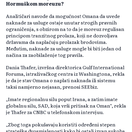
Hormuškom moreuzu?
Analitičari navode da mogućnost Omana da uvede
naknade za usluge ostaje unutar strogih pravnih
ograničenja, s obzirom na to da je moreuz regulisan
principom tranzitnog prolaza, koji ne dozvoljava
državama da naplaćuju prolazak brodovima.
Međutim, naknade za usluge mogle bi biti jedan od
načina za zaobilaženje tog pravila.
Dania Thafer, izvršna direktorica Gulf International
Foruma, istraživačkog centra iz Washingtona, rekla
je da je stav Omana o naplati naknada ili sistemu
taksi namjerno nejasan, prenosi SEEbiz.
„Imate regionalnu silu poput Irana, a zatim imate
globalnu silu, SAD, koja vrši pritisak na Oman“, rekla
je Thafer za CNBC u telefonskom intervjuu.
„Zbog toga pokušavaju koristiti određeni stepen
strateške dvosmislenosti kako bi ostali izvan sukoba