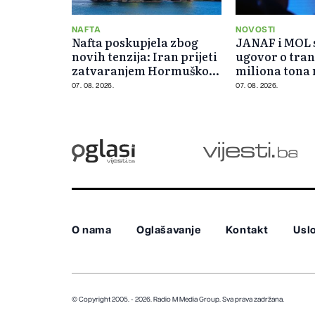
NAFTA
NOVOSTI
Nafta poskupjela zbog
JANAF i MOL s
novih tenzija: Iran prijeti
ugovor o tran
zatvaranjem Hormuškog
miliona tona 
moreuza
07. 08. 2026.
07. 08. 2026.
O nama
Oglašavanje
Kontakt
Uslo
© Copyright 2005. - 2026. Radio M Media Group.
Sva prava zadržana.