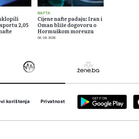
NAFTA
klopili
Cijene nafte padaju: Iran i
sportu 2,05
Oman bliže dogovoru o
nafte
Hormuškom moreuzu
06. 08. 2026.
vi korištenja
Privatnost