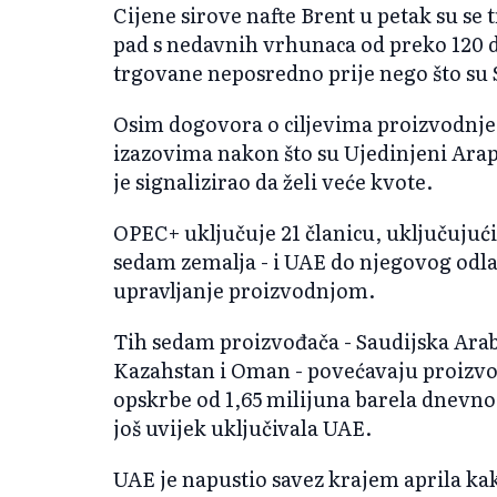
Cijene sirove nafte Brent u petak su se 
pad s nedavnih vrhunaca od preko 120 d
trgovane neposredno prije nego što su S
Osim dogovora o ciljevima proizvodnje
izazovima nakon što su Ujedinjeni Araps
je signalizirao da želi veće kvote.
OPEC+ uključuje 21 članicu, uključujući
sedam zemalja - i UAE do njegovog odlas
upravljanje proizvodnjom.
Tih sedam proizvođača - Saudijska Arabij
Kazahstan i Oman - povećavaju proizv
opskrbe od 1,65 milijuna barela dnevno
još uvijek uključivala UAE.
UAE je napustio savez krajem aprila kako