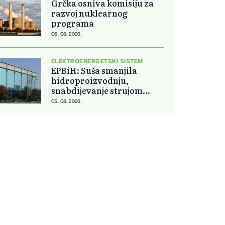
Grčka osniva komisiju za
razvoj nuklearnog
programa
06. 08. 2026.
ELEKTROENERGETSKI SISTEM
EPBiH: Suša smanjila
hidroproizvodnju,
snabdijevanje strujom
ostaje stabilno
05. 08. 2026.