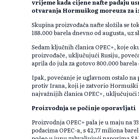
vrijeme kada cijene nafte padaju 
otvaranja Hormuškog moreuza za iz
Skupina proizvođača nafte složila se to
188.000 barela dnevno od augusta, uz sli
Sedam ključnih članica OPEC+, koje oku
proizvođače, uključujući Rusiju, poveć
aprila do jula za gotovo 800.000 barel
Ipak, povećanje je uglavnom ostalo na 
protiv Irana, koji je zatvorio Hormušk
najvažnijih članica OPEC+, uključujući 
Proizvodnja se počinje oporavljati
Proizvodnja OPEC+ pala je u maju na 3
podacima OPEC-a, s 42,77 miliona bare
počeo u junu zahvaljujući naporima S