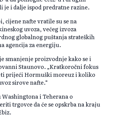
 je i dalje ispod predratne razine.
cijene nafte vratile su se na
kineskog uvoza, većeg izvoza
ordnog globalnog puštanja strateških
a agencija za energiju.
je smanjenje proizvodnje kako se i
Giovanni Staunovo. „Kratkoročni fokus
eti prijeći Hormuški moreuz i koliko
uvoz sirove nafte.“
Washingtona i Teherana o
riti trgovce da će se opskrba na kraju
Ebiz.