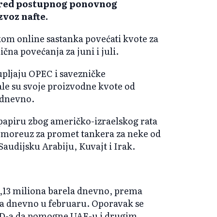
usred postupnog ponovnog
voz nafte.
kom online sastanka povećati kvote za
čna povećanja za juni i juli.
pljaju OPEC i savezničke
ale su svoje proizvodne kvote od
a dnevno.
papiru zbog američko-izraelskog rata
i moreuz za promet tankera za neke od
Saudijsku Arabiju, Kuvajt i Irak.
3,13 miliona barela dnevno, prema
la dnevno u februaru. Oporavak se
AD-a da pomogne UAE-u i drugim