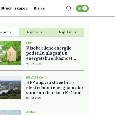
Stručni skupovi
Biznis
vojeno
Najnovije
Najčitanije
ECB
Visoke cijene energije
podstiču ulaganja u
energetsku efikasnost
domova
06. 08. 2026.
HRVATSKA
HEP objavio šta će biti s
električnom energijom ako
stane nuklearka u Krškom
06. 08. 2026.
ATINA