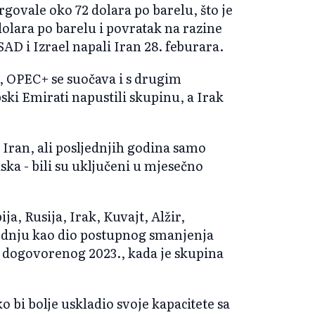
trgovale oko 72 dolara po barelu, što je
olara po barelu i povratak na razine
AD i Izrael napali Iran 28. feburara.
, OPEC+ se suočava i s drugim
ki Emirati napustili skupinu, a Irak
 Iran, ali posljednjih godina samo
ka - bili su uključeni u mjesečno
a, Rusija, Irak, Kuvajt, Alžir,
odnju kao dio postupnog smanjenja
 dogovorenog 2023., kada je skupina
 bi bolje uskladio svoje kapacitete sa