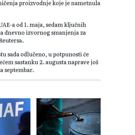
ičenja proizvodnje koje je nametnula
 UAE-a od 1. maja, sedam ključnih
rela dnevno izvornog smanjenja za
Reutersa.
stu sada odlučeno, u potpunosti će
edećem sastanku 2. augusta naprave još
 za septembar.