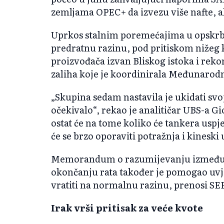
zemljama OPEC+ da izvezu više nafte, ali
Uprkos stalnim poremećajima u opskrbi, 
predratnu razinu, pod pritiskom nižeg 
proizvođača izvan Bliskog istoka i rek
zaliha koje je koordinirala Međunarodn
„Skupina sedam nastavila je ukidati svo
očekivalo“, rekao je analitičar UBS-a 
ostat će na tome koliko će tankera uspj
će se brzo oporaviti potražnja i kineski 
Memorandum o razumijevanju između 
okončanju rata također je pomogao uvje
vratiti na normalnu razinu, prenosi SE
Irak vrši pritisak za veće kvote