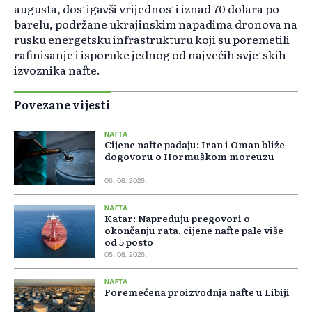
augusta, dostigavši vrijednosti iznad 70 dolara po
barelu, podržane ukrajinskim napadima dronova na
rusku energetsku infrastrukturu koji su poremetili
rafinisanje i isporuke jednog od najvećih svjetskih
izvoznika nafte.
Povezane vijesti
NAFTA
Cijene nafte padaju: Iran i Oman bliže
dogovoru o Hormuškom moreuzu
06. 08. 2026.
NAFTA
Katar: Napreduju pregovori o
okončanju rata, cijene nafte pale više
od 5 posto
05. 08. 2026.
NAFTA
Poremećena proizvodnja nafte u Libiji