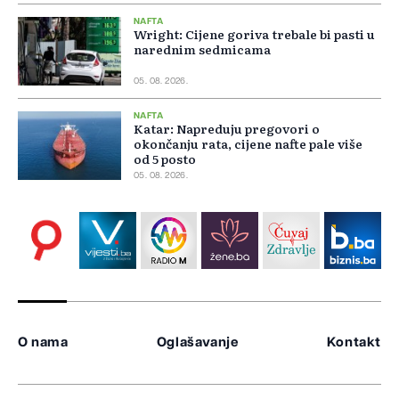
NAFTA
Wright: Cijene goriva trebale bi pasti u
narednim sedmicama
05. 08. 2026.
NAFTA
Katar: Napreduju pregovori o
okončanju rata, cijene nafte pale više
od 5 posto
05. 08. 2026.
O nama
Oglašavanje
Kontakt