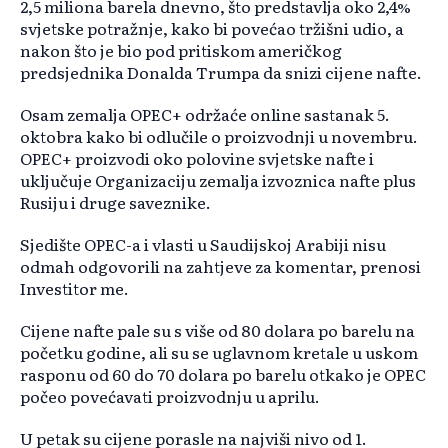
2,5 miliona barela dnevno, što predstavlja oko 2,4%
svjetske potražnje, kako bi povećao tržišni udio, a
nakon što je bio pod pritiskom američkog
predsjednika Donalda Trumpa da snizi cijene nafte.
Osam zemalja OPEC+ održaće online sastanak 5.
oktobra kako bi odlučile o proizvodnji u novembru.
OPEC+ proizvodi oko polovine svjetske nafte i
uključuje Organizaciju zemalja izvoznica nafte plus
Rusiju i druge saveznike.
Sjedište OPEC-a i vlasti u Saudijskoj Arabiji nisu
odmah odgovorili na zahtjeve za komentar, prenosi
Investitor me.
Cijene nafte pale su s više od 80 dolara po barelu na
početku godine, ali su se uglavnom kretale u uskom
rasponu od 60 do 70 dolara po barelu otkako je OPEC
počeo povećavati proizvodnju u aprilu.
U petak su cijene porasle na najviši nivo od 1.