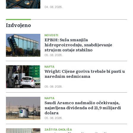
04. 08. 2026.
Izdvojeno
NOVOSTI
EPBiH: Suša smanjila
hidroproizvodnju, snabdijevanje
strujom ostaje stabilno
05. 08. 2026.
NAFTA
Wright: Cijene goriva trebale bi pasti u
narednim sedmicama
05. 08. 2026.
NAFTA
Saudi Aramco nadmašio očekivanja,
najavljena dividenda od 21,9 milijardi
dolara
05. 08. 2026.
ZAŠTITA OKOLIŠA