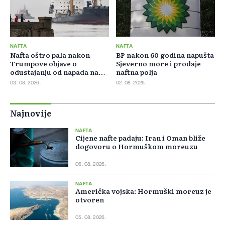
NAFTA
NAFTA
Nafta oštro pala nakon
BP nakon 60 godina napušta
Trumpove objave o
Sjeverno more i prodaje
odustajanju od napada na
naftna polja
Iran
03. 08. 2026.
02. 08. 2026.
Najnovije
NAFTA
Cijene nafte padaju: Iran i Oman bliže
dogovoru o Hormuškom moreuzu
06. 08. 2026.
NAFTA
Američka vojska: Hormuški moreuz je
otvoren
05. 08. 2026.