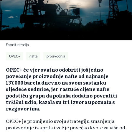
Foto: Ilustracija
OPEC+
nafta
proizvodnja
OPEC+ će vjerovatno odobriti još jedno
povećanje proizvodnje nafte od najmanje
137.000 barela dnevno na svom sastanku
sljedeće sedmice, jer rastuće cijene nafte
podstiču grupu da pokuša dodatno povratiti
tržišni udio, kazala su tri izvora upoznata s
razgovorima.
OPEC+ je promijenio svoju strategiju smanjenja
proizvodnje iz aprila i već je povećao kvote za više od