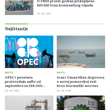
U FBiH prošle godine prikupljeno
629.626 tona komunalnog otpada
04. 08. 2026.
Najčitanije
NAFTA
NAFTA
OPEC+ povećava
Iran i Oman blizu dogovora
proizvodnju nafte od
o novoj pomorskoj ruti
septembra za 188.000
kroz Hormuški moreuz
barela dnevno
03. 08. 2026.
03. 08. 2026.