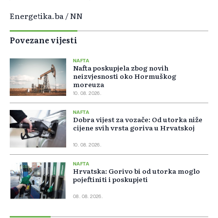
Energetika.ba / NN
Povezane vijesti
NAFTA
Nafta poskupjela zbog novih
neizvjesnosti oko Hormuškog
moreuza
10. 08. 2026.
NAFTA
Dobra vijest za vozače: Od utorka niže
cijene svih vrsta goriva u Hrvatskoj
10. 08. 2026.
NAFTA
Hrvatska: Gorivo bi od utorka moglo
pojeftiniti i poskupjeti
08. 08. 2026.