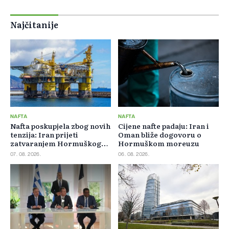
Najčitanije
NAFTA
NAFTA
Nafta poskupjela zbog novih
Cijene nafte padaju: Iran i
tenzija: Iran prijeti
Oman bliže dogovoru o
zatvaranjem Hormuškog
Hormuškom moreuzu
moreuza
07. 08. 2026.
06. 08. 2026.