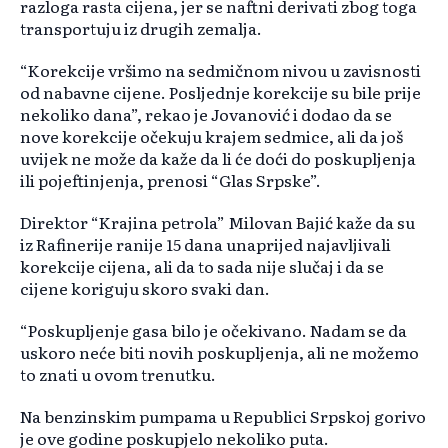
razloga rasta cijena, jer se naftni derivati zbog toga
transportuju iz drugih zemalja.
“Korekcije vršimo na sedmičnom nivou u zavisnosti
od nabavne cijene. Posljednje korekcije su bile prije
nekoliko dana”, rekao je Jovanović i dodao da se
nove korekcije očekuju krajem sedmice, ali da još
uvijek ne može da kaže da li će doći do poskupljenja
ili pojeftinjenja, prenosi “Glas Srpske”.
Direktor “Krajina petrola” Milovan Bajić kaže da su
iz Rafinerije ranije 15 dana unaprijed najavljivali
korekcije cijena, ali da to sada nije slučaj i da se
cijene koriguju skoro svaki dan.
“Poskupljenje gasa bilo je očekivano. Nadam se da
uskoro neće biti novih poskupljenja, ali ne možemo
to znati u ovom trenutku.
Na benzinskim pumpama u Republici Srpskoj gorivo
je ove godine poskupjelo nekoliko puta.