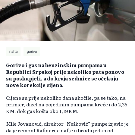
nafta
gorivo
Gorivo i gas na benzinskim pumpama u
Republici Srpskoj prije nekoliko puta ponovo
su poskupjeli, a do kraja sedmice se očekuju
nove korekcije cijena.
Cijene su prije nekoliko dana skočile, pa se tako, na
primjer, dizel na pojedinim pumpama kreće i do 2,35
KM. dok gas košta oko 1,19 KM.
Mile Jovanović, direktor “Nešković” pumpe izjavio je
da je remont Rafinerije nafte u brodu jedan od