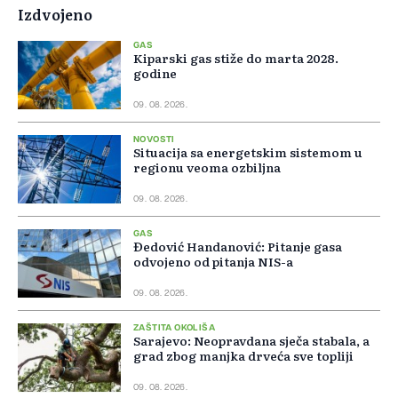
Izdvojeno
GAS
Kiparski gas stiže do marta 2028.
godine
09. 08. 2026.
NOVOSTI
Situacija sa energetskim sistemom u
regionu veoma ozbiljna
09. 08. 2026.
GAS
Đedović Handanović: Pitanje gasa
odvojeno od pitanja NIS-a
09. 08. 2026.
ZAŠTITA OKOLIŠA
Sarajevo: Neopravdana sječa stabala, a
grad zbog manjka drveća sve topliji
09. 08. 2026.