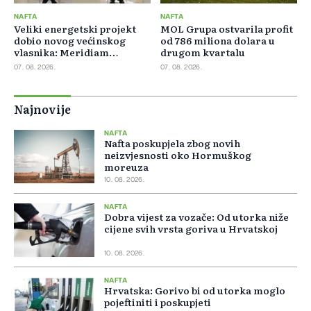
NAFTA
NAFTA
Veliki energetski projekt
MOL Grupa ostvarila profit
dobio novog većinskog
od 786 miliona dolara u
vlasnika: Meridiam
drugom kvartalu
preuzeo 66 posto GSI-ja
07. 08. 2026.
07. 08. 2026.
Najnovije
NAFTA
Nafta poskupjela zbog novih
neizvjesnosti oko Hormuškog
moreuza
10. 08. 2026.
NAFTA
Dobra vijest za vozače: Od utorka niže
cijene svih vrsta goriva u Hrvatskoj
10. 08. 2026.
NAFTA
Hrvatska: Gorivo bi od utorka moglo
pojeftiniti i poskupjeti