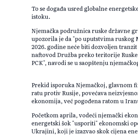
To se događa usred globalne energetsk
istoku.
Njemačka podružnica ruske državne gru
upozorila je da "po uputstvima ruskog 
2026. godine neće biti dozvoljen tranzi
naftovod Družba preko teritorije Ruske 
PCK", navodi se u saopštenju njemačkog
Prekid isporuka Njemačkoj, glavnom fi
ratu protiv Rusije, povećava neizvjesn
ekonomija, već pogođena ratom u Iranu,
Početkom aprila, vodeći njemački ekonom
energetski šok "usporiti" ekonomski opo
Ukrajini, koji je izazvao skok cijena ene