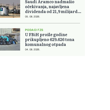
Saudi Aramco nadmašio
očekivanja, najavljena
dividenda od 21,9 milijardi
dolara
05. 08. 2026.
PODACI FZS
U FBiH prošle godine
prikupljeno 629.626 tona
komunalnog otpada
04. 08. 2026.