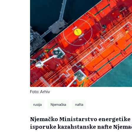
Foto: Arhiv
rusija
Njemačka
nafta
Njemačko Ministarstvo energetike sa
isporuke kazahstanske nafte Njemač