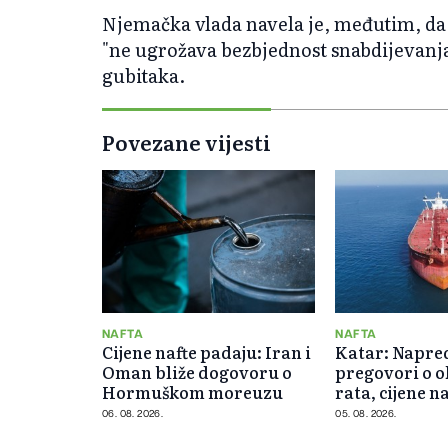
Njemačka vlada navela je, međutim, da
"ne ugrožava bezbjednost snabdijevanja
gubitaka.
Povezane vijesti
NAFTA
NAFTA
Cijene nafte padaju: Iran i
Katar: Napre
Oman bliže dogovoru o
pregovori o 
Hormuškom moreuzu
rata, cijene na
od 5 posto
06. 08. 2026.
05. 08. 2026.