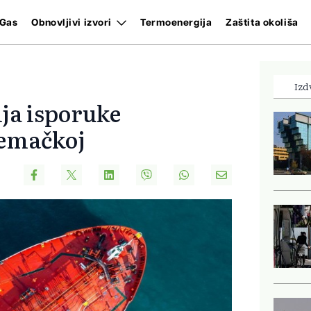
Gas
Obnovljivi izvori
Termoenergija
Zaštita okoliša
Izd
lja isporuke
jemačkoj