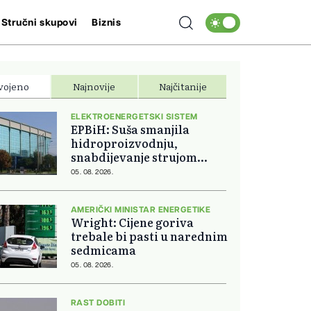
Stručni skupovi
Biznis
vojeno
Najnovije
Najčitanije
ELEKTROENERGETSKI SISTEM
EPBiH: Suša smanjila
hidroproizvodnju,
snabdijevanje strujom
ostaje stabilno
05. 08. 2026.
AMERIČKI MINISTAR ENERGETIKE
Wright: Cijene goriva
trebale bi pasti u narednim
sedmicama
05. 08. 2026.
RAST DOBITI