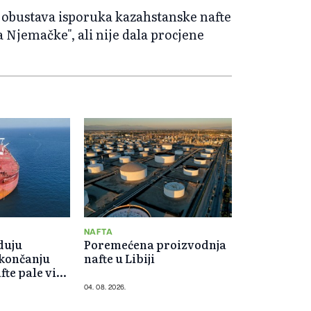
 obustava isporuka kazahstanske nafte
 Njemačke", ali nije dala procjene
NAFTA
duju
Poremećena proizvodnja
okončanju
nafte u Libiji
fte pale više
04. 08. 2026.