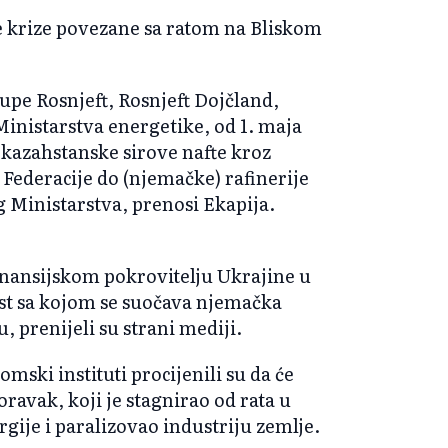
e krize povezane sa ratom na Bliskom
pe Rosnjeft, Rosnjeft Dojčland,
Ministarstva energetike, od 1. maja
t kazahstanske sirove nafte kroz
Federacije do (njemačke) rafinerije
 Ministarstva, prenosi Ekapija.
nansijskom pokrovitelju Ukrajine u
ost sa kojom se suočava njemačka
 prenijeli su strani mediji.
ski instituti procijenili su da će
ravak, koji je stagnirao od rata u
rgije i paralizovao industriju zemlje.