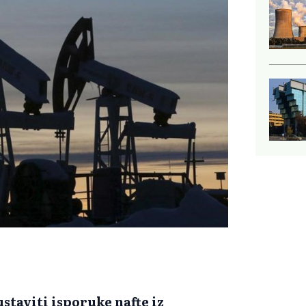
bustaviti isporuke nafte iz