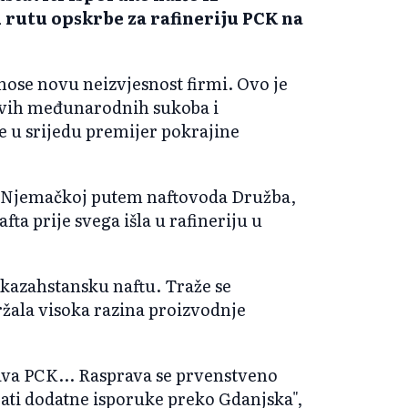
 rutu opskrbe za rafineriju PCK na
nose novu neizvjesnost firmi. Ovo je
novih međunarodnih sukoba i
je u srijedu premijer pokrajine
u Njemačkoj putem naftovoda Družba,
fta prije svega išla u rafineriju u
 kazahstansku naftu. Traže se
ržala visoka razina proizvodnje
ava PCK... Rasprava se prvenstveno
ati dodatne isporuke preko Gdanjska",