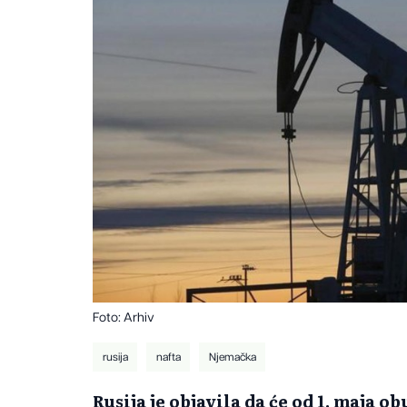
Foto: Arhiv
rusija
nafta
Njemačka
Rusija je objavila da će od 1. maja o