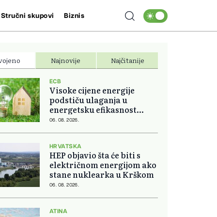
Stručni skupovi
Biznis
vojeno
Najnovije
Najčitanije
ECB
Visoke cijene energije
podstiču ulaganja u
energetsku efikasnost
domova
06. 08. 2026.
HRVATSKA
HEP objavio šta će biti s
električnom energijom ako
stane nuklearka u Krškom
06. 08. 2026.
ATINA