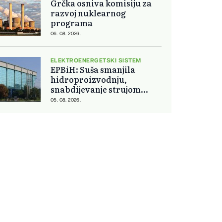
Grčka osniva komisiju za
razvoj nuklearnog
programa
06. 08. 2026.
ELEKTROENERGETSKI SISTEM
EPBiH: Suša smanjila
hidroproizvodnju,
snabdijevanje strujom
ostaje stabilno
05. 08. 2026.